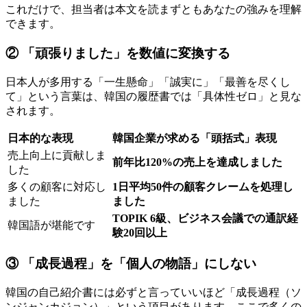
これだけで、担当者は本文を読まずともあなたの強みを理解
できます。
② 「頑張りました」を数値に変換する
日本人が多用する「一生懸命」「誠実に」「最善を尽くし
て」という言葉は、韓国の履歴書では「具体性ゼロ」と見な
されます。
日本的な表現
韓国企業が求める「頭括式」表現
売上向上に貢献しま
前年比120%の売上を達成しました
した
多くの顧客に対応し
1日平均50件の顧客クレームを処理し
ました
ました
TOPIK 6級、ビジネス会議での通訳経
韓国語が堪能です
験20回以上
③ 「成長過程」を「個人の物語」にしない
韓国の自己紹介書には必ずと言っていいほど「成長過程（ソ
ンジャンカジョン）」という項目があります。ここで多くの