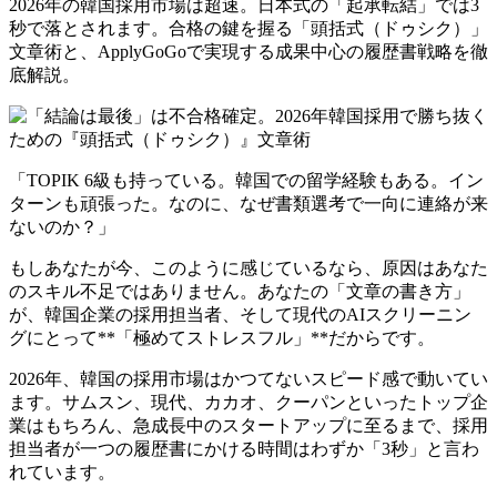
2026年の韓国採用市場は超速。日本式の「起承転結」では3
秒で落とされます。合格の鍵を握る「頭括式（ドゥシク）」
文章術と、ApplyGoGoで実現する成果中心の履歴書戦略を徹
底解説。
「TOPIK 6級も持っている。韓国での留学経験もある。イン
ターンも頑張った。なのに、なぜ書類選考で一向に連絡が来
ないのか？」
もしあなたが今、このように感じているなら、原因はあなた
のスキル不足ではありません。あなたの「文章の書き方」
が、韓国企業の採用担当者、そして現代のAIスクリーニン
グにとって**「極めてストレスフル」**だからです。
2026年、韓国の採用市場はかつてないスピード感で動いてい
ます。サムスン、現代、カカオ、クーパンといったトップ企
業はもちろん、急成長中のスタートアップに至るまで、採用
担当者が一つの履歴書にかける時間はわずか「3秒」と言わ
れています。