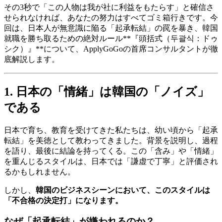
その3秒で「この人物は我が社に利益をもたらす」と確信さ
せられなければ、あなたの努力はすべてゴミ箱行きです。今
回は、日本人が無意識に陥る「起承転結」の罠を暴き、韓国
就職を勝ち取るための絶対ルール**『頭括式（두괄식：ドゥ
シク）』**について、ApplyGoGoの首席コンサルタントが徹
底解説します。
1. 日本の「情緒」は韓国の「ノイズ」
である
日本で育ち、教育を受けてきた私たちは、幼い頃から「起承
転結」を美徳として教わってきました。背景を説明し、過程
を語り、最後に結論を持ってくる。この「含み」や「情緒」
を重んじるスタイルは、日本では「謙虚で丁寧」と評価され
るかもしれません。
しかし、
韓国のビジネスシーンにおいて、このスタイルは
「不合格の決定打」になります。
なぜ「起承転結」が嫌われるのか？