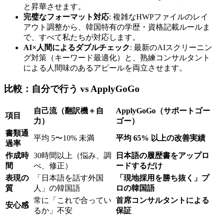
と昇華させます。
完璧なフォーマット対応
: 複雑なHWPファイルのレイ
アウト調整から、韓国特有の学歴・資格記載ルールま
で、すべて私たちが対応します。
AI×人間によるダブルチェック
: 最新のAIスクリーニン
グ対策（キーワード最適化）と、熟練コンサルタント
による人間味のあるアピールを両立させます。
比較：自分で行う vs ApplyGoGo
自己流（翻訳機＋自
ApplyGoGo（サポートゴー
項目
力）
ゴー）
書類通
平均 5〜10% 未満
平均 65% 以上の改善実績
過率
作成時
30時間以上（悩み、調
日本語の履歴書をアップロ
間
べ、修正）
ードするだけ
表現の
「日本語を話す外国
「現地採用を勝ち抜く」プ
質
人」の韓国語
ロの韓国語
常に「これで合ってい
首席コンサルタントによる
安心感
るか」不安
保証