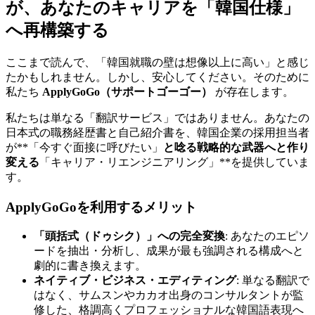
が、あなたのキャリアを「韓国仕様」
へ再構築する
ここまで読んで、「韓国就職の壁は想像以上に高い」と感じ
たかもしれません。しかし、安心してください。そのために
私たち ​
ApplyGoGo（サポートゴーゴー）
が存在します。
私たちは単なる「翻訳サービス」ではありません。あなたの
日本式の職務経歴書と自己紹介書を、韓国企業の採用担当者
が**「今すぐ面接に呼びたい」
と唸る戦略的な武器へと作り
変える
「キャリア・リエンジニアリング」**を提供していま
す。
ApplyGoGoを利用するメリット
「頭括式（ドゥシク）」への完全変換
: あなたのエピソ
ードを抽出・分析し、成果が最も強調される構成へと
劇的に書き換えます。
ネイティブ・ビジネス・エディティング
: 単なる翻訳で
はなく、サムスンやカカオ出身のコンサルタントが監
修した、格調高くプロフェッショナルな韓国語表現へ