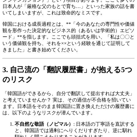
日本人が「厳格な父のもとで育ち…」といった家族の話を書
いてしまいますが、これは致命的なミスです。
韓国における成長過程とは、**「今のあなたの専門性や価値
観を形作った決定的なビジネス的（あるいは学術的）エピソ
ード」**を指します。ここでも頭括式を用い、「私は〇〇と
いう価値観を持ち、それを××という経験を通じて証明して
きました」と書き始めてください。
3. 自己流の「翻訳履歴書」が抱える5つ
のリスク
「韓国語ができるから、自分で翻訳して提出すれば大丈夫」
と考えていませんか？ 実は、その過信が不合格を招いてい
ます。日本語をそのまま韓国語に置き換えただけの履歴書に
は、以下のようなリスクが潜んでいます。
不自然な敬語（ノピマル）
: 日本語の丁寧語を直訳する
と、韓国語では過剰にへりくだりすぎたり、逆に馴れ
馴れしく聞こえたりすることがあります。