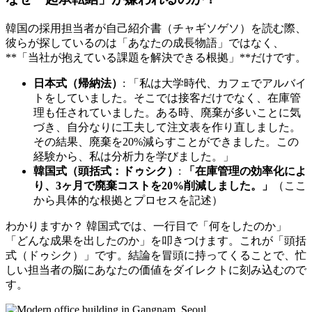
韓国の採用担当者が自己紹介書（チャギソゲソ）を読む際、
彼らが探しているのは「あなたの成長物語」ではなく、
**「当社が抱えている課題を解決できる根拠」**だけです。
日本式（帰納法）
: 「私は大学時代、カフェでアルバイ
トをしていました。そこでは接客だけでなく、在庫管
理も任されていました。ある時、廃棄が多いことに気
づき、自分なりに工夫して注文表を作り直しました。
その結果、廃棄を20%減らすことができました。この
経験から、私は分析力を学びました。」
韓国式（頭括式：ドゥシク）
:
「在庫管理の効率化によ
り、3ヶ月で廃棄コストを20%削減しました。」
（ここ
から具体的な根拠とプロセスを記述）
わかりますか？ 韓国式では、一行目で「何をしたのか」
「どんな成果を出したのか」を叩きつけます。これが「頭括
式（ドゥシク）」です。結論を冒頭に持ってくることで、忙
しい担当者の脳にあなたの価値をダイレクトに刻み込むので
す。