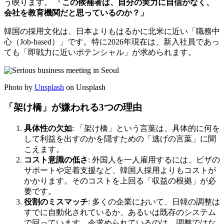
う映ります。
「この候補者は、自分の実力に自信がなく、
会社を教育機関だと思っているのか？」
韓国の採用文化は、日本よりもはるかに北米に近い「職務中
心（Job-based）」です。特に2026年現在は、新入社員であっ
ても「即戦力に近いポテンシャル」が求められます。
Photo by
Unsplash
on Unsplash
「架け橋」が嫌われる3つの理由
具体性の欠如
: 「架け橋」という言葉は、具体的に何を
して利益を出すのかを隠すための「逃げの言葉」に聞
こえます。
コスト意識の低さ
: 外国人を一人雇用するには、ビザの
サポートや定着支援など、韓国人採用よりもコストが
かかります。そのコストを上回る「収益の根拠」が必
要です。
役割のミスマッチ
: 多くの企業において、日韓の調整は
すでに自動化されているか、あるいは既存のシステム
で回っています。今求められているのは、調整ではな