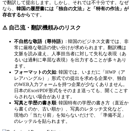
で翻訳して提出します。しかし、それでは不十分です。なぜ
なら、
韓国の履歴書には「独自の文法」と「特有の作法」が
存在するから
です。
⚠️ 自己流・翻訳機頼みのリスク
不自然な敬語（尊待語）
: 韓国のビジネス文書では、非
常に厳格な敬語の使い分けが求められます。翻訳機は
文脈を読み違え、人事担当者に対して失礼な表現（あ
るいは過剰に卑屈な表現）を出力することが多々あり
ます。
フォーマットの欠如
: 韓国では、いまだに「HWP（ア
レアハングル）」形式での提出を求める企業や、独自
のWEB入力フォームを持つ企業が少なくありません。
日本のExcel/PDF形式をそのまま送っても、開くことす
らされない場合があります。
写真と学歴の書き順
: 韓国特有の学歴の書き方（直近か
ら書くのか、古い順か）、写真のレタッチ文化など、
現地の「当たり前」を知らないだけで、「準備不足」
のレッテルを貼られます。