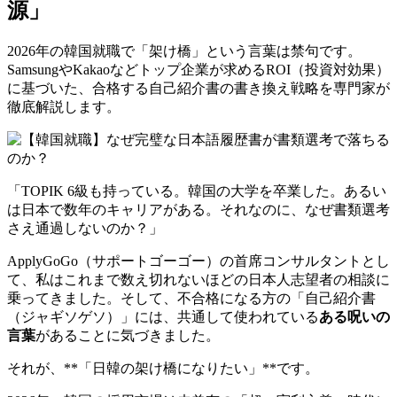
源」
2026年の韓国就職で「架け橋」という言葉は禁句です。
SamsungやKakaoなどトップ企業が求めるROI（投資対効果）
に基づいた、合格する自己紹介書の書き換え戦略を専門家が
徹底解説します。
「TOPIK 6級も持っている。韓国の大学を卒業した。あるい
は日本で数年のキャリアがある。それなのに、なぜ書類選考
さえ通過しないのか？」
ApplyGoGo（サポートゴーゴー）の首席コンサルタントとし
て、私はこれまで数え切れないほどの日本人志望者の相談に
乗ってきました。そして、不合格になる方の「自己紹介書
（ジャギソゲソ）」には、共通して使われている
ある呪いの
言葉
があることに気づきました。
それが、**「日韓の架け橋になりたい」**です。