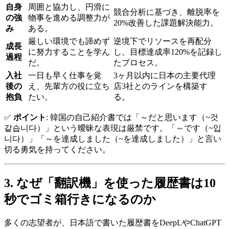
自身
周囲と協力し、円滑に
競合分析に基づき、離脱率を
の強
物事を進める調整力が
20%改善した課題解決能力。
み
ある。
厳しい環境でも諦めず
逆境下でリソースを再配分
成長
に努力することを学ん
し、目標達成率120%を記録し
過程
だ。
たプロセス。
入社
一日も早く仕事を覚
3ヶ月以内に日本の主要代理
後の
え、先輩方の役に立ち
店3社とのラインを構築す
抱負
たい。
る。
✅
ポイント
: 韓国の自己紹介書では「～だと思います（~것
같습니다）」という曖昧な表現は厳禁です。「～です（~입
니다）」「～を達成しました（~を達成しました）」と言い
切る勇気を持ってください。
3. なぜ「翻訳機」を使った履歴書は10
秒でゴミ箱行きになるのか
多くの志望者が、日本語で書いた履歴書をDeepLやChatGPT