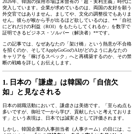
2026年、韓国の採用市場は未曾有の「超・実利主義」時代に
突入しています。企業が求めているのは、両国の友好を願う
外交官ではありません。ましてや、文化の調整役でもありま
せん。彼らが喉から手が出るほど欲しているのは、**「自社
にどれだけの利益（ROI）をもたらしてくれるか」を数字で
証明できるビジネス・ソルバー（解決者）**です。
この記事では、なぜあなたの「架け橋」という熱意が不合格
を招くのか、そしてApplyGoGoのAIがどのようにあなたの
キャリアを「稼げるスペック」へと再構築するのか、その禁
断の戦略を詳しくお伝えします。
1. 日本の「謙虚」は韓国の「自信欠
如」と見なされる
日本の就職活動において、謙虚さは美徳です。「至らぬ点も
多いですが、御社で一から学び、貢献したいと考えておりま
す」という表現は、日本では誠実さとして評価されます。
しかし、韓国企業の人事担当者（人事チーム）の目には、こ