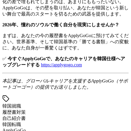
化の差で埋もれてしまうのは、あまりにももったいない。
ApplyGoGoは、その壁を取り払い、あなたが韓国という新し
い舞台で最高のスタートを切るための武器を提供します。
2026年、憧れのソウルで働く自分を現実にしませんか？
まずは、あなたの今の履歴書をApplyGoGoに預けてみてくだ
さい。世界基準、そして韓国基準の「勝てる書類」への変貌
に、あなた自身が一番驚くはずです。
✅
今すぐApplyGoGoで、あなたのキャリアを韓国仕様へア
ップグレードする
https://applygogo.com
本記事は、グローバルキャリアを支援するApplyGoGo（サポ
ートゴーゴー）の提供でお送りしました。
韓国就職
履歴書対策
自己紹介書
韓国転職
ApplyGoGo