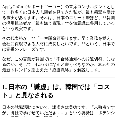
ApplyGoGo（サポートゴーゴー）の首席コンサルタントとし
て、数多くの日本人志願者を見てきた私が、最も衝撃を受け
る事実があります。それは、日本のエリート層ほど、**韓国
の採用担当者が「最も嫌う表現」**を無意識に多用している
という現実です。
その代表格が、**「一生懸命頑張ります。早く業務を覚え、
会社に貢献できる人材に成長したいです」**という、日本で
は定番のフレーズです。
なぜ、この言葉が韓国では「不合格通知への片道切符」にな
るのか。そして、代わりになんと書くべきなのか。2026年の
最新トレンドを踏まえた「必勝戦略」を解説します。
1. 日本の「謙虚」は、韓国では「コス
ト」と見なされる
日本の就職活動において、謙虚さは美徳です。「未熟者です
が、御社で学ばせていただき……」という姿勢は、ポテンシ