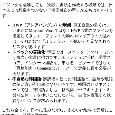
ロジックを理解しても、実際に書類を作成する段階では、日
本人には想像もつかない「韓国独自の壁」が立ちはだかりま
す。
HWP（アレアハングル）の呪縛
: 韓国企業の多くは、
いまだにMicrosoft WordではなくHWP形式のファイルを
指定してきます。フォントの崩れやレイアウトの乱れ
は、それだけで「ITリテラシーが低い」と見なされる
リスクがあります。
スペックの言語化
: 韓国では「スペック（Spec）」とい
う概念が非常に強力です。ボランティア活動、語学ス
コア、インターン経験を、単なるエピソードではなく
「職務能力（Competency）」として定義し直す必要が
あります。
不自然な韓国語
: 翻訳機を使った韓国語は、語尾や敬語
の使い方が不自然になりがちです。韓国のビジネスシ
ーンでは、謙譲語よりも「格式体（〜です・ます：하
십시오体）」を使いこなしながら、自信を表現する絶
妙なバランスが求められます。
これら全てを、日本に住みながら、あるいは独学で完璧にこ