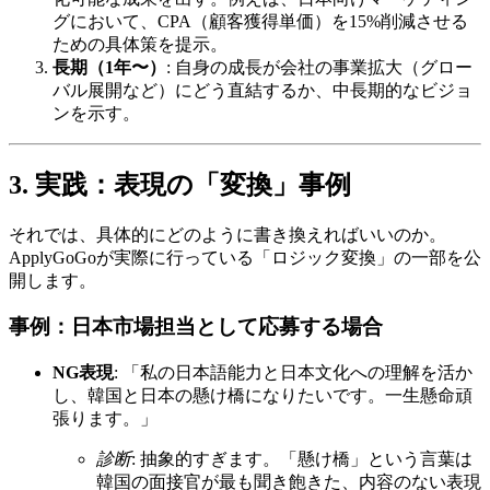
グにおいて、CPA（顧客獲得単価）を15%削減させる
ための具体策を提示。
長期（1年〜）
: 自身の成長が会社の事業拡大（グロー
バル展開など）にどう直結するか、中長期的なビジョ
ンを示す。
3. 実践：表現の「変換」事例
それでは、具体的にどのように書き換えればいいのか。
ApplyGoGoが実際に行っている「ロジック変換」の一部を公
開します。
事例：日本市場担当として応募する場合
NG表現
: 「私の日本語能力と日本文化への理解を活か
し、韓国と日本の懸け橋になりたいです。一生懸命頑
張ります。」
診断
: 抽象的すぎます。「懸け橋」という言葉は
韓国の面接官が最も聞き飽きた、内容のない表現