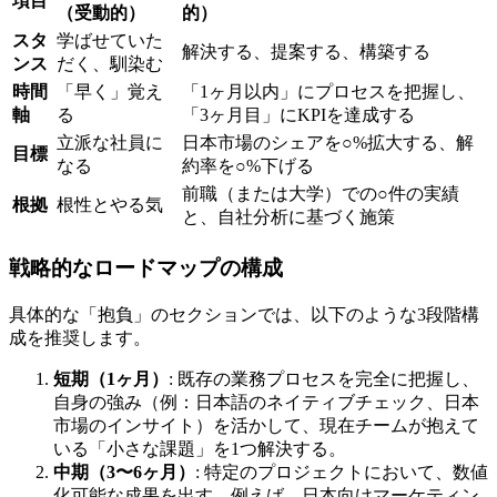
項目
（受動的）
的）
スタ
学ばせていた
解決する、提案する、構築する
ンス
だく、馴染む
時間
「早く」覚え
「1ヶ月以内」にプロセスを把握し、
軸
る
「3ヶ月目」にKPIを達成する
立派な社員に
日本市場のシェアを○%拡大する、解
目標
なる
約率を○%下げる
前職（または大学）での○件の実績
根拠
根性とやる気
と、自社分析に基づく施策
戦略的なロードマップの構成
具体的な「抱負」のセクションでは、以下のような3段階構
成を推奨します。
短期（1ヶ月）
: 既存の業務プロセスを完全に把握し、
自身の強み（例：日本語のネイティブチェック、日本
市場のインサイト）を活かして、現在チームが抱えて
いる「小さな課題」を1つ解決する。
中期（3〜6ヶ月）
: 特定のプロジェクトにおいて、数値
化可能な成果を出す。例えば、日本向けマーケティン