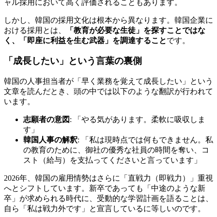
ャル採用において高く評価されることもあります。
しかし、韓国の採用文化は根本から異なります。韓国企業に
おける採用とは、
「教育が必要な生徒」を探すことではな
く、「即座に利益を生む武器」を調達すること
です。
「成長したい」という言葉の裏側
韓国の人事担当者が「早く業務を覚えて成長したい」という
文章を読んだとき、頭の中では以下のような翻訳が行われて
います。
志願者の意図
: 「やる気があります。柔軟に吸収しま
す」
韓国人事の解釈
: 「私は現時点では何もできません。私
の教育のために、御社の優秀な社員の時間を奪い、コ
スト（給与）を支払ってくださいと言っています」
2026年、韓国の雇用情勢はさらに「直戦力（即戦力）」重視
へとシフトしています。新卒であっても「中途のような新
卒」が求められる時代に、受動的な学習計画を語ることは、
自ら「私は戦力外です」と宣言しているに等しいのです。