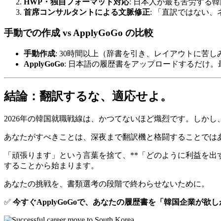
HWP・独自フォーマット対応
: 日本人が最も苦労す
首席コンサルタントによる文脈修正
: 「直訳ではない
手動での作成 vs ApplyGoGo の比較
手動作成
: 30時間以上（辞書を引き、レイアウトに苦
ApplyGoGo
: 日本語の履歴書をアップロードするだけ。
結論：翻訳するな、適応せよ。
2026年の韓国就職戦線は、かつてないほど熾烈です。しか
あなたがすべきことは、深夜まで翻訳機と格闘することでは
「頑張ります」という言葉を捨て、**「どのように利益を出す
することから始まります。
あなたの挑戦を、書類選考の段階で終わらせないために。
✅
今すぐApplyGoGoで、あなたの履歴書を「韓国企業が