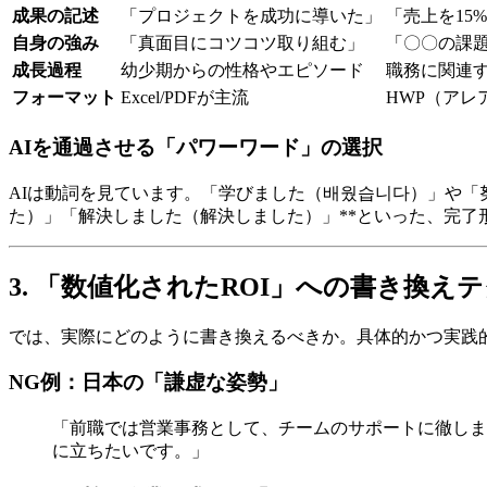
成果の記述
「プロジェクトを成功に導いた」
「売上を15
自身の強み
「真面目にコツコツ取り組む」
「〇〇の課題
成長過程
幼少期からの性格やエピソード
職務に関連
フォーマット
Excel/PDFが主流
HWP（アレ
AIを通過させる「パワーワード」の選択
AIは動詞を見ています。「学びました（배웠습니다）」や「
た）」「解決しました（解決しました）」**といった、完了
3. 「数値化されたROI」への書き換え
では、実際にどのように書き換えるべきか。具体的かつ実践
NG例：日本の「謙虚な姿勢」
「前職では営業事務として、チームのサポートに徹しま
に立ちたいです。」