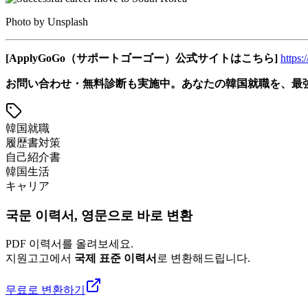
Photo by Unsplash
[ApplyGoGo（サポートゴーゴー）公式サイトはこちら]
https:
お問い合わせ・無料診断も実施中。あなたの韓国就職を、最
韓国就職
履歴書対策
自己紹介書
韓国生活
キャリア
국문 이력서, 영문으로 바로 변환
PDF 이력서를 올려보세요.
지원고고에서
국제 표준 이력서
로 변환해드립니다.
무료로 변환하기