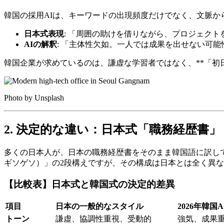
韓国の採用AIは、キーワードの出現頻度だけでなく、文脈か
日本式表現
: 「周囲の助けを借りながら、プロジェク
AIの解釈
: 「主体性欠如。一人では成果を出せない可
韓国企業が求めているのは、謙虚な学習者ではなく、**「初
Photo by Unsplash
2. 決定的な違い：日本式「職務経歴書」
多くの日本人が、日本の職務経歴書をそのまま韓国語に訳し
ギソゲソ）」の2段構えですが、その構成は日本とは全く異
【比較表】日本式と韓国式の決定的差異
項目
日本の一般的なスタイル
2026年韓国
トーン
謙虚、協調性重視、受動的
強気、成果