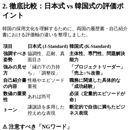
2. 徹底比較：日本式 vs 韓国式の評価ポ
イント
韓国の採用文化を理解するために、両国の履歴書・自己紹介
書における評価軸の違いを整理しました。
項目
日本式 (J-Standard)
韓国式 (K-Standard)
強調すべき
協調性、忍耐、真
主体性、専門性、問題解決
姿勢
面目さ
能力
強みの見せ
「縁の下の力持
「プロジェクトリーダー」
方
ち」「調整役」
「売上○%改善」
自己紹介書
性格やエピソード
職務に関連した具体的な
の内容
重視
「成功経験」
数値の重要
必須（定量的エピソードが
あれば尚可
性
命）
謙譲語を多用した
断定的で自信に満ちたビジ
トーン
控えめな表現
ネス表現
⚠️ 注意すべき「NGワード」