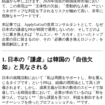
結論から申し上げます。2026年現在の韓国採用市場におい
て、この表現は**「主体性の欠如」「受動的な人材」**とい
うネガティブな判定を下されるリスクが極めて高い、非常に
危険なキーワードです。
本記事では、ApplyGoGoの首席コンサルタントとして、なぜ
日本式の謙虚なPRが韓国で通用しないのか、そしてどのよ
うに書き換えれば「サムスン」や「カカオ」といったトップ
企業の目に留まるのか、その「必勝の書き換えロジック」を
徹底解説します。
1. 日本の「謙虚」は韓国の「自信欠
如」と見なされる
日本の就職活動において「私は周囲をサポートし、和を重ん
じるタイプです」というPRは、組織の潤滑油として高く評
価されます。しかし、成果主義が日本の数倍のスピードで加
速している韓国企業において、企業が求めているのは「和を
保つ人」ではなく**「自ら課題を見つけ、利益を創出するオ
ーナーシップを持ったプロフェッショナル」**です。