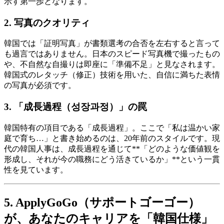
示す第一歩となります。
2. 写真のクオリティ
韓国では「証明写真」が書類選考の合否を左右すると言って
も過言ではありません。日本のスピード写真機で撮ったもの
や、不自然な自撮りは即座に「準備不足」と見なされます。
韓国式のレタッチ（修正）技術を用いた、自信に満ちた表情
の写真が必須です。
3. 「成長過程（성장과정）」の罠
韓国特有の項目である「成長過程」。ここで「私は温かい家
庭で育ち…」と書き始めるのは、20年前のスタイルです。現
代の韓国人事は、成長過程を通じて**「どのような価値観を
形成し、それが今の職務にどう活きているか」**という一貫
性を見ています。
5. ApplyGoGo（サポートゴーゴー）
が、あなたのキャリアを「韓国仕様」