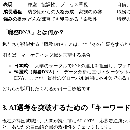
表現
謙虚、協調性、プロセス重視
自信
成長過程
幼少期からの人格形成、家族の影響
職務
強みの提示
どんな部署でも馴染める「柔軟性」
特定
「職務DNA」とは何か？
私たちが提唱する「職務DNA」とは、**『その仕事をする
例えば、マーケティング職を志望する場合。
日本式
: 「大学のサークルでSNSの運用を担当し、フ
韓国式（職務DNA）
: 「データ分析に基づきターゲット
DNA』こそが、貴社のグローバル展開に不可欠である
どちらが採用したくなるかは一目瞭然です。
3. AI選考を突破するための「キーワー
現在の韓国就職は、人間が読む前にAI（ATS：応募者追跡
と、あなたの自己紹介書の親和性をチェックします。