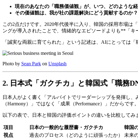
現在のあなたの「職務価値観」が、いつ、どのような経
その価値観は、我が社の課題解決にどう貢献するのか？
この2点だけです。2020年代後半に入り、韓国の採用市場
ングが導入されたことで、情緒的なエピソードよりも**「キ
「誠実な両親に育てられた」という記述は、AIにとっては「
Photo by
Sean Park
on
Unsplash
2. 日本式「ガクチカ」と韓国式「職務D
日本人がよく書く「アルバイトでリーダーシップを発揮し、
（Harmony）」ではなく「成果（Performance）」だからです
以下の表で、日本と韓国の評価ポイントの違いを比較してみ
項目
日本の一般的な履歴書・ガクチカ
韓国の
視点
過去のプロセス（どのように頑張ったか）
未来