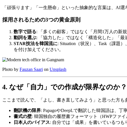
「頑張ります」「一生懸命」といった抽象的な言葉は、AI選
採用されるための3つの黄金原則
数字で語る
: 「多くの顧客」ではなく「月間1万人の新
動詞を選ぶ
: 「協力した」ではなく「構造化した」「
STAR技法を韓国流に
: Situation（状況）、Task（
を付け加えてください。
Photo by
Fauzan Saari
on
Unsplash
4. なぜ「自力」での作成が限界なのか？
ここまで読んで、「よし、書き直してみよう」と思った方も多
翻訳機の限界
: PapagoやDeepLで翻訳した韓
書式の壁
: 韓国独自の履歴書フォーマット（HWPフ
日本人のバイアス
: 自分では「成果」を書いているつ