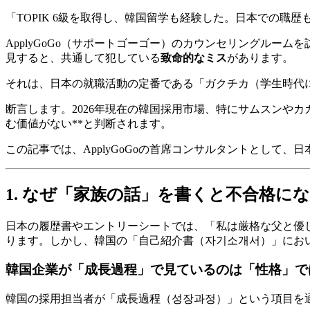
「TOPIK 6級を取得し、韓国留学も経験した。日本での
ApplyGoGo（サポートゴーゴー）のカウンセリングル
見すると、共通して犯している
致命的なミス
があります。
それは、日本の就職活動の定番である「ガクチカ（学生時代
断言します。2026年現在の韓国採用市場、特にサムスンや
む価値がない**と判断されます。
この記事では、ApplyGoGoの首席コンサルタントとして
1. なぜ「家族の話」を書くと不合格に
日本の履歴書やエントリーシートでは、「私は厳格な父と優
ります。しかし、韓国の「自己紹介書（자기소개서）」におい
韓国企業が「成長過程」で見ているのは「性格」で
韓国の採用担当者が「成長過程（성장과정）」という項目を