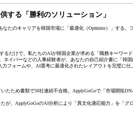
）が提供する「勝利のソリューション」
なたのキャリアを韓国市場に「最適化（Optimize）」する
ドするだけで、私たちのAIが韓国企業が求める「職務キーワー
SK、ネイバーなどの人事経験者が、あなたの自己紹介書に「韓
な入力フォームや、AI選考に最適化されたレイアウトを完璧に仕
いたため書類で50社連続不合格。ApplyGoGoで「市場開拓
ったが、ApplyGoGoのAI分析により「異文化適応能力」を