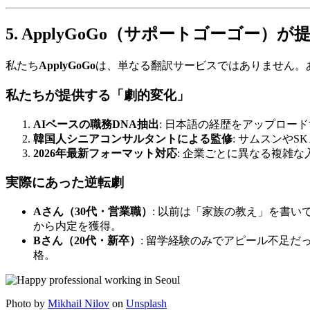
5. ApplyGoGo（サポートゴーゴー
私たち​
ApplyGoGo
は、単なる翻訳サービスではありません。あ
私たちが提供する「劇的変化」
AIベースの職務DNA抽出
: 日本語の経歴をアップロー
韓国人シニアコンサルタントによる監修
: サムスンや
2026年最新フォーマット対応
: 企業ごとに異なる複雑
実際にあった逆転劇
Aさん（30代・営業職）
: 以前は「家族の教え」を書いて
から内定を獲得。
Bさん（20代・新卒）
: 留学経験のみでアピール不足だ
格。
Photo by
Mikhail Nilov
on
Unsplash