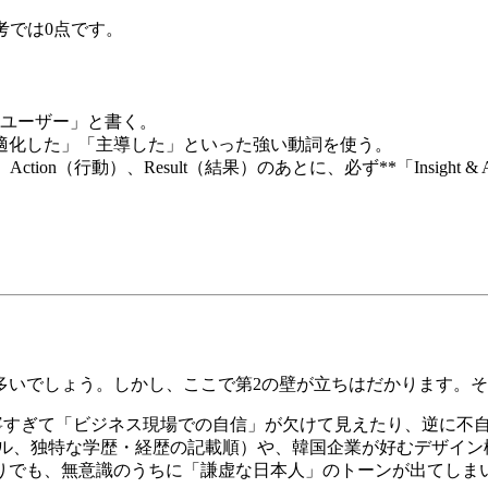
考では0点です。
規ユーザー」と書く。
最適化した」「主導した」といった強い動詞を使う。
課題）、Action（行動）、Result（結果）のあとに、必ず**「Insig
いでしょう。しかし、ここで第2の壁が立ちはだかります。それ
国語は、丁寧すぎて「ビジネス現場での自信」が欠けて見えたり、逆
ァイル、独特な学歴・経歴の記載順）や、韓国企業が好むデザイ
もりでも、無意識のうちに「謙虚な日本人」のトーンが出てし