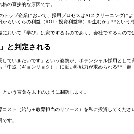
合格の直接的な原因です。
韓国のトップ企業において、採用プロセスはAIスクリーニング
日からいくらの利益（ROI：投資利益率）を生むか」**という
国就職において「学び」は家でするものであり、会社でするもので
ト」と判定される
長していきたいです」という姿勢が、ポテンシャル採用として
ても「中途（ギョンリョク）」に近い即戦力が求められる**「超
」という言葉を以下のように翻訳します。
」
教育コスト（給与＋教育担当のリソース）を私に投資してくださ
因です。