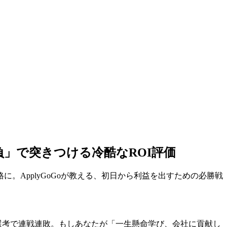
負」で突きつける冷酷なROI評価
。ApplyGoGoが教える、初日から利益を出すための必勝戦
類選考で連戦連敗。もしあなたが「一生懸命学び、会社に貢献し