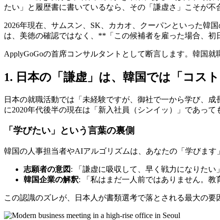
たい」と履歴書に書いているなら、その「謙虚さ」こそが不
2026年現在、サムスン、SK、カカオ、クーパンといった
は、美徳の確認ではなく、**「この候補者を雇った場合、初
ApplyGoGoの首席コンサルタントとして断言します。韓
1. 日本の「謙虚」は、韓国では「コス
日本の就職活動では「未経験ですが、御社で一から学び、成
に2020年代後半の現在は「新入社員（シンイッ）」であっ
「学びたい」という言葉の裏側
韓国の人事担当者やAIアルゴリズムは、あなたの「学びます
志願者の意図
: 「謙虚に吸収して、早く戦力になりたい
韓国企業の解釈
: 「私はまだ一人前ではありません。
この認識のズレが、日本人が書類選考で落とされる最大の要