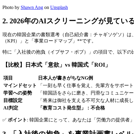
Photo by
Shawn Ang
on
Unsplash
2. 2026年のAIスクリーニングが見て
現在の韓国企業の書類選考（自己紹介書：チャギソゲソ）は、
（KPI）」と「事業ロードマップ」**です。
特に「入社後の抱負（イプサフ・ポブ）」の項目で、以下の
【比較】日本式「意欲」vs 韓国式「ROI」
項目
日本人が書きがちなNG例
マインドセット
「一刻も早く仕事を覚え、先輩方をサポート
学習への姿勢
「韓国語をさらに磨き、円滑なコミュニケー
目標設定
「将来は御社を支える不可欠な人材に成長し
AI判定
「教育コスト発生型」：不合格
✅
ポイント
: 韓国企業にとって、あなたは「労働力の提供者