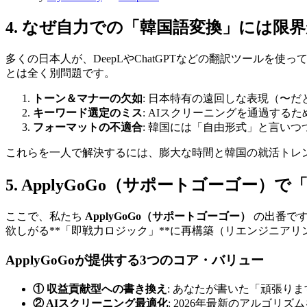
4. なぜ自力での「韓国語変換」には限
多くの日本人が、DeepLやChatGPTなどの翻訳ツール
とは全く別問題です。
トーン＆マナーの欠如
: 日本特有の遠回しな表現（〜
キーワード選定のミス
: AIスクリーニングを通過す
フォーマットの不適合
: 韓国には「自由形式」と言い
これらを一人で解決するには、膨大な時間と韓国の就活トレ
5. ApplyGoGo（サポートゴーゴー
ここで、私たち ​
ApplyGoGo（サポートゴーゴー）
の出番です
欲しがる**「即戦力ロジック」**に再構築（リエンジニアリ
ApplyGoGoが提供する3つのコア・バリュー
① 収益貢献型への書き換え
: あなたが書いた「頑張り
② AIスクリーニング最適化
: 2026年最新のアルゴリ