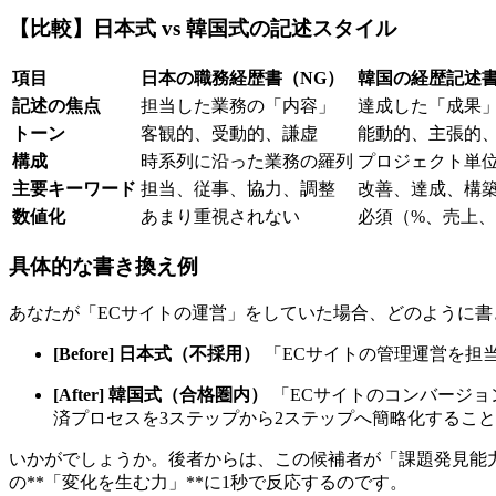
【比較】日本式 vs 韓国式の記述スタイル
項目
日本の職務経歴書（NG）
韓国の経歴記述書
記述の焦点
担当した業務の「内容」
達成した「成果
トーン
客観的、受動的、謙虚
能動的、主張的
構成
時系列に沿った業務の羅列
プロジェクト単位の
主要キーワード
担当、従事、協力、調整
改善、達成、構
数値化
あまり重視されない
必須（%、売上
具体的な書き換え例
あなたが「ECサイトの運営」をしていた場合、どのように
[Before] 日本式（不採用）
「ECサイトの管理運営を担
[After] 韓国式（合格圏内）
「ECサイトのコンバージョン
済プロセスを3ステップから2ステップへ簡略化するこ
いかがでしょうか。後者からは、この候補者が「課題発見能
の**「変化を生む力」**に1秒で反応するのです。