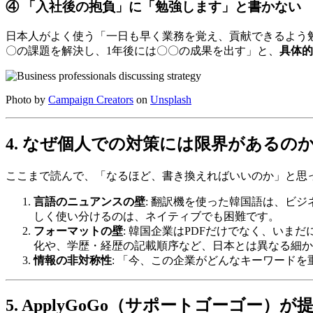
④ 「入社後の抱負」に「勉強します」と書かない
日本人がよく使う「一日も早く業務を覚え、貢献できるよう
〇の課題を解決し、1年後には〇〇の成果を出す」と、
具体的
Photo by
Campaign Creators
on
Unsplash
4. なぜ個人での対策には限界があるの
ここまで読んで、「なるほど、書き換えればいいのか」と思
言語のニュアンスの壁
: 翻訳機を使った韓国語は、ビ
しく使い分けるのは、ネイティブでも困難です。
フォーマットの壁
: 韓国企業はPDFだけでなく、い
化や、学歴・経歴の記載順序など、日本とは異なる細か
情報の非対称性
: 「今、この企業がどんなキーワード
5. ApplyGoGo（サポートゴーゴー