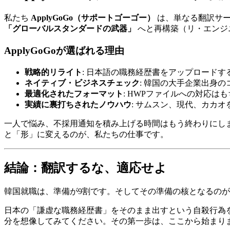
私たち ​
ApplyGoGo（サポートゴーゴー）
は、単なる翻訳サー
「グローバルスタンダードの武器」
へと再構築（リ・エンジ
ApplyGoGoが選ばれる理由
戦略的リライト
: 日本語の職務経歴書をアップロード
ネイティブ・ビジネスチェック
: 韓国の大手企業出身
最適化されたフォーマット
: HWPファイルへの対応はも
実績に裏打ちされたノウハウ
: サムスン、現代、カカ
一人で悩み、不採用通知を積み上げる時間はもう終わりにし
と「形」に変えるのが、私たちの仕事です。
結論：翻訳するな、適応せよ
韓国就職は、準備が9割です。そしてその準備の核となるの
日本の「謙虚な職務経歴書」をそのまま出すという自殺行為を
分を想像してみてください。その第一歩は、ここから始まり