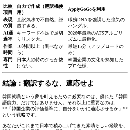
比較
自力で作成（翻訳機使
ApplyGoGoを利用
項目
用）
表現
直訳気味で不自然。謙
職務DNAを強調した強気の
の質
虚すぎる。
ハングル。
AI通
キーワード不足で足切
2026年最新のATSアルゴリ
過率
りリスク大。
ズムに最適化。
作業
10時間以上（調べなが
最短15分（アップロードの
時間
ら）
み）
専門
日本人独特のクセが抜
韓国企業の文化を熟知した
性
けない。
プロ仕様。
結論：翻訳するな、適応せよ
韓国就職という夢を叶えるために必要なのは、優れた「韓国
語能力」だけではありません。それ以上に重要なのは、
**「韓国企業の評価基準に、自分をいかに適応させるか」**
という戦略です。
あなたがこれまで日本で積み上げてきた素晴らしい経験を、