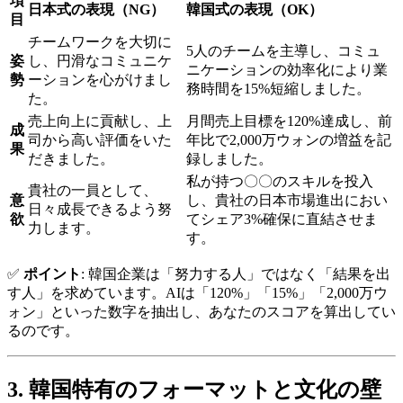
項
日本式の表現（NG）
韓国式の表現（OK）
目
チームワークを大切に
5人のチームを主導し、コミュ
姿
し、円滑なコミュニケ
ニケーションの効率化により業
勢
ーションを心がけまし
務時間を15%短縮しました。
た。
売上向上に貢献し、上
月間売上目標を120%達成し、前
成
司から高い評価をいた
年比で2,000万ウォンの増益を記
果
だきました。
録しました。
私が持つ〇〇のスキルを投入
貴社の一員として、
意
し、貴社の日本市場進出におい
日々成長できるよう努
欲
てシェア3%確保に直結させま
力します。
す。
✅
ポイント
: 韓国企業は「努力する人」ではなく「結果を出
す人」を求めています。AIは「120%」「15%」「2,000万ウ
ォン」といった数字を抽出し、あなたのスコアを算出してい
るのです。
3. 韓国特有のフォーマットと文化の壁