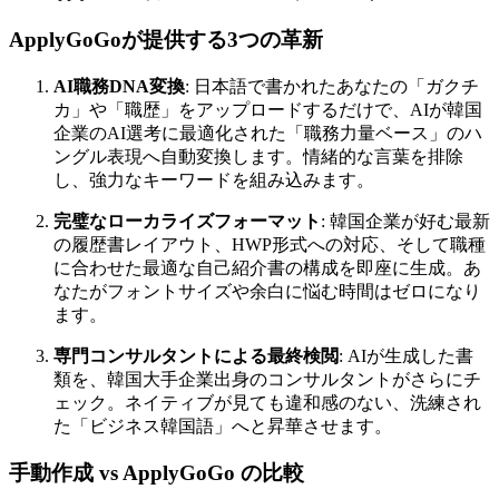
ApplyGoGoが提供する3つの革新
AI職務DNA変換
: 日本語で書かれたあなたの「ガクチ
カ」や「職歴」をアップロードするだけで、AIが韓国
企業のAI選考に最適化された「職務力量ベース」のハ
ングル表現へ自動変換します。情緒的な言葉を排除
し、強力なキーワードを組み込みます。
完璧なローカライズフォーマット
: 韓国企業が好む最新
の履歴書レイアウト、HWP形式への対応、そして職種
に合わせた最適な自己紹介書の構成を即座に生成。あ
なたがフォントサイズや余白に悩む時間はゼロになり
ます。
専門コンサルタントによる最終検閲
: AIが生成した書
類を、韓国大手企業出身のコンサルタントがさらにチ
ェック。ネイティブが見ても違和感のない、洗練され
た「ビジネス韓国語」へと昇華させます。
手動作成 vs ApplyGoGo の比較