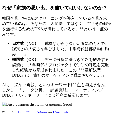
なぜ「家族の思い出」を書いてはいけないのか？
韓国企業、特にAIスクリーニングを導入している企業が求
めているのは、あなたの「人間味」ではなく、**「その職務
を遂行するためのDNAが備わっているか」**という一点の
みです。
日本式（NG）
: 「厳格ながらも温かい両親のもとで、
誠実さの大切さを学びました。中学時代は部活動に励
み……」
韓国式（OK）
: 「データ分析に基づき問題を解決する
姿勢は、大学時代のプロジェクトで〇〇の課題を克服
した経験から形成されました。この『問題解決型
DNA』は、貴社のマーケティング職において……」
AIは「温かい両親」というキーワードに1点も与えません。
しかし、「データ分析」「課題克服」「マーケティング
DNA」というキーワードには即座に反応します。
Photo by
Shao Hwan Moon
on
Unsplash