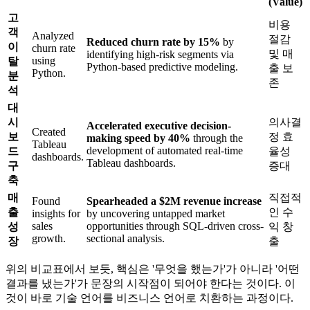
(Value)
고
비용
객
Analyzed
절감
Reduced churn rate by 15%
by
이
churn rate
및 매
identifying high-risk segments via
using
탈
Python-based predictive modeling.
출 보
Python.
분
존
석
대
시
의사결
Accelerated executive decision-
Created
보
정 효
making speed by 40%
through the
Tableau
development of automated real-time
드
율성
dashboards.
Tableau dashboards.
구
증대
축
매
직접적
Found
Spearheaded a $2M revenue increase
출
인 수
insights for
by uncovering untapped market
sales
opportunities through SQL-driven cross-
성
익 창
growth.
sectional analysis.
장
출
위의 비교표에서 보듯, 핵심은 '무엇을 했는가'가 아니라 '어떤
결과를 냈는가'가 문장의 시작점이 되어야 한다는 것이다. 이
것이 바로 기술 언어를 비즈니스 언어로 치환하는 과정이다.