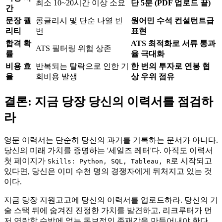
최소 10~20시간 이상 소요
단 5분 (PDF 업로드 끝)
간
문장 퀄
콩글리시 및 단순 나열 빈
원어민 수석 컨설턴트급
리티
번
표현
합격 확
ATS 최적화로 서류 통과
ATS 필터링 위험 상존
률
율 극대화
비용 효
반복되는 탈락으로 인한 기
한 번의 투자로 연봉 협
율
회비용 발생
상 우위 점유
결론: 지금 당장 당신의 이력서를 점검하
라
영문 이력서는 단순히 당신의 과거를 기록하는 문서가 아니다.
당신의 미래 가치를 증명하는 '세일즈 레터'다. 아직도 이력서
첫 페이지가
로 시작되고
Skills: Python, SQL, Tableau, R
있다면, 당신은 이미 수천 명의 경쟁자에게 뒤처지고 있는 것
이다.
지금 당장 지원고고에 당신의 이력서를 업로드하라. 당신의 기
술 스택 뒤에 숨겨진 진정한 가치를 발견하고, 리크루터가 먼
저 연락할 수밖에 없는 독보적인 존재감을 만들어내야 한다.