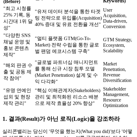
Keywords)
(Before)
"최고 시청률
User
"유저 데이터 분석을 통한 타겟
25% 기록, 동
Acquisition,
팅 전략으로 유입률(Acquisition)
Data-driven,
시간대 1위 달
40% 증대 및 유료 전환율 개선"
Conversion
성"
"다양한 SNS
"멀티 플랫폼 GTM(Go-To-
GTM Strategy,
채널 운영 및
Market) 전략 수립을 통한 글로
Ecosystem,
홍보 콘텐츠
Scalability
벌 팬덤 에코시스템 구축"
제작"
"글로벌 파트너십 매니지먼트
Market
"해외 판권 수
를 통해 신규 시장 침투 모델
Penetration,
출 및 공동 제
Revenue
(Market Penetration) 설계 및 수
작 참여"
Diversification
익 다각화"
Stakeholder
"유명 연예인
"핵심 이해관계자(Stakeholders)
Management,
섭외 및 현장
관리 및 최적화된 리소스 배분
Resource
제작 관리"
으로 제작 효율성 20% 향상"
Optimization
1. 결과(Result)가 아닌 로직(Logic)을 강조하라
실리콘밸리는 당신이 '무엇을 했는지(What you did)'보다 '어떻