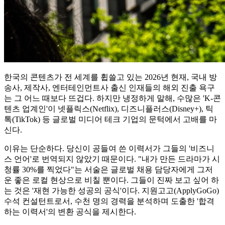
한국의 콘텐츠가 전 세계를 휩쓸고 있는 2026년 현재, 국내 방
송사, 제작사, 엔터테인먼트사 출신 인재들의 해외 진출 욕구
는 그 어느 때보다 뜨겁다. 하지만 냉정하게 말해, 수많은 'K-콘
텐츠 업계인'이 넷플릭스(Netflix), 디즈니플러스(Disney+), 틱
톡(TikTok) 등 글로벌 미디어 테크 기업의 문턱에서 고배를 마
신다.
이유는 단순하다. 당신이 공들여 쓴 이력서가 그들의 '비즈니
스 언어'로 번역되지 않았기 때문이다. "내가 만든 드라마가 시
청률 30%를 찍었다"는 서술은 글로벌 채용 담당자에게 그저
운 좋은 로컬 현상으로 비칠 뿐이다. 그들이 진짜 보고 싶어 하
는 것은 '재현 가능한 성공의 공식'이다. 지원고고(ApplyGoGo)
수석 컨설턴트로서, 수천 명의 경력을 분석하며 도출한 '합격
하는 이력서'의 변환 공식을 제시한다.