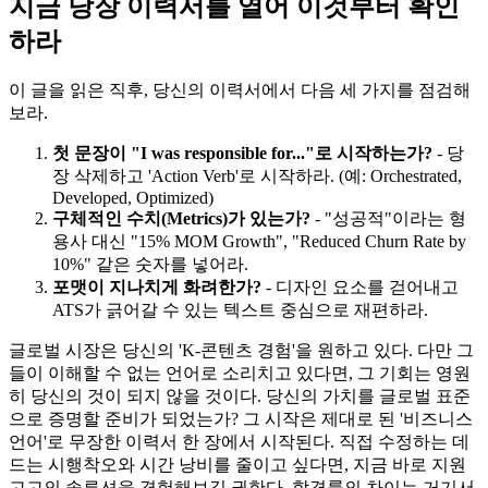
지금 당장 이력서를 열어 이것부터 확인
하라
이 글을 읽은 직후, 당신의 이력서에서 다음 세 가지를 점검해
보라.
첫 문장이 "I was responsible for..."로 시작하는가?
- 당
장 삭제하고 'Action Verb'로 시작하라. (예: Orchestrated,
Developed, Optimized)
구체적인 수치(Metrics)가 있는가?
- "성공적"이라는 형
용사 대신 "15% MOM Growth", "Reduced Churn Rate by
10%" 같은 숫자를 넣어라.
포맷이 지나치게 화려한가?
- 디자인 요소를 걷어내고
ATS가 긁어갈 수 있는 텍스트 중심으로 재편하라.
글로벌 시장은 당신의 'K-콘텐츠 경험'을 원하고 있다. 다만 그
들이 이해할 수 없는 언어로 소리치고 있다면, 그 기회는 영원
히 당신의 것이 되지 않을 것이다. 당신의 가치를 글로벌 표준
으로 증명할 준비가 되었는가? 그 시작은 제대로 된 '비즈니스
언어'로 무장한 이력서 한 장에서 시작된다. 직접 수정하는 데
드는 시행착오와 시간 낭비를 줄이고 싶다면, 지금 바로 지원
고고의 솔루션을 경험해보길 권한다. 합격률의 차이는 거기서