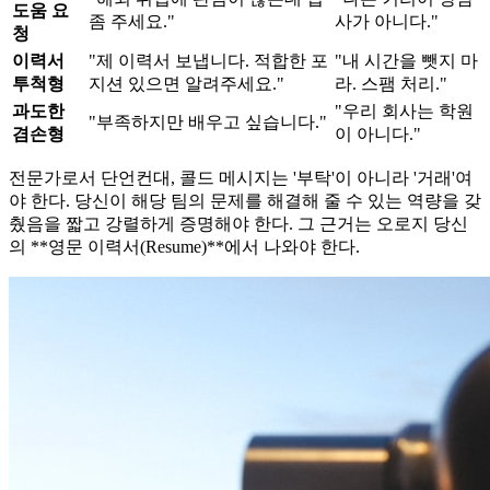
도움 요
좀 주세요."
사가 아니다."
청
이력서
"제 이력서 보냅니다. 적합한 포
"내 시간을 뺏지 마
투척형
지션 있으면 알려주세요."
라. 스팸 처리."
과도한
"우리 회사는 학원
"부족하지만 배우고 싶습니다."
겸손형
이 아니다."
전문가로서 단언컨대, 콜드 메시지는 '부탁'이 아니라 '거래'여
야 한다. 당신이 해당 팀의 문제를 해결해 줄 수 있는 역량을 갖
췄음을 짧고 강렬하게 증명해야 한다. 그 근거는 오로지 당신
의 ​**영문 이력서(Resume)**에서 나와야 한다.