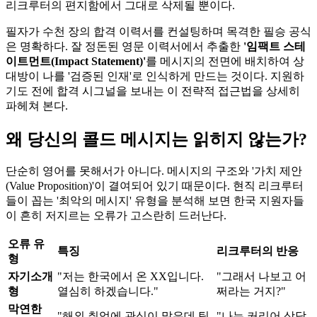
리크루터의 편지함에서 그대로 삭제될 뿐이다.
필자가 수천 장의 합격 이력서를 컨설팅하며 목격한 필승 공식
은 명확하다. 잘 정돈된 영문 이력서에서 추출한
'임팩트 스테
이트먼트(Impact Statement)'​
를 메시지의 전면에 배치하여 상
대방이 나를 '검증된 인재'로 인식하게 만드는 것이다. 지원하
기도 전에 합격 시그널을 보내는 이 전략적 접근법을 상세히
파헤쳐 본다.
왜 당신의 콜드 메시지는 읽히지 않는가?
단순히 영어를 못해서가 아니다. 메시지의 구조와 '가치 제안
(Value Proposition)'이 결여되어 있기 때문이다. 현직 리크루터
들이 꼽는 '최악의 메시지' 유형을 분석해 보면 한국 지원자들
이 흔히 저지르는 오류가 고스란히 드러난다.
오류 유
특징
리크루터의 반응
형
자기소개
"저는 한국에서 온 XX입니다.
"그래서 나보고 어
형
열심히 하겠습니다."
쩌라는 거지?"
막연한
"해외 취업에 관심이 많은데 팁
"나는 커리어 상담