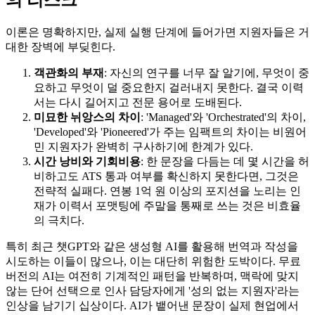
의 리스크
이론은 명확하지만, 실제 실행 단계에 들어가면 지원자들은 거
대한 장벽에 부딪힌다.
객관화의 부재
: 자신의 연구를 너무 잘 알기에, 무엇이 중
요하고 무엇이 덜 중요한지 걸러내지 못한다. 결국 이력
서는 다시 길어지고 전문 용어로 도배된다.
미묘한 뉘앙스의 차이
: 'Managed'와 'Orchestrated'의 차이,
'Developed'와 'Pioneered'가 주는 임팩트의 차이는 비원어
민 지원자가 완벽히 구사하기에 한계가 있다.
시간 낭비와 기회비용
: 한 문장을 다듬는 데 몇 시간을 허
비하고도 ATS 통과 여부를 확신하지 못한다면, 그것은
전략적 실패다. 연봉 1억 원 이상의 포지션을 노리는 인
재가 이력서 포맷팅에 주말을 통째로 쓰는 것은 비효율
의 극치다.
특히 최근 챗GPT와 같은 생성형 AI를 활용해 번역과 작성을
시도하는 이들이 많으나, 이는 대단히 위험한 도박이다. 무료
버전의 AI는 여전히 기계적인 패턴을 반복하며, 맥락에 맞지
않는 단어 선택으로 인사 담당자에게 '성의 없는 지원자'라는
인상을 남기기 십상이다. AI가 뱉어낸 문장이 실제 현업에서