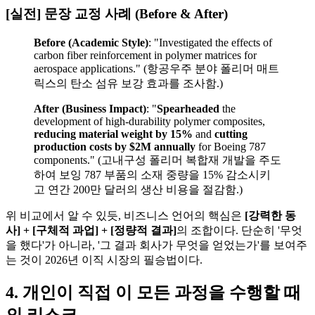
[실전] 문장 교정 사례 (Before & After)
Before (Academic Style)
: "Investigated the effects of
carbon fiber reinforcement in polymer matrices for
aerospace applications." (항공우주 분야 폴리머 매트
릭스의 탄소 섬유 보강 효과를 조사함.)
After (Business Impact)
: "​
Spearheaded
the
development of high-durability polymer composites, ​
reducing material weight by 15%
and ​
cutting
production costs by $2M annually
for Boeing 787
components." (고내구성 폴리머 복합재 개발을 주도
하여 보잉 787 부품의 소재 중량을 15% 감소시키
고 연간 200만 달러의 생산 비용을 절감함.)
위 비교에서 알 수 있듯, 비즈니스 언어의 핵심은
[강력한 동
사] + [구체적 과업] + [정량적 결과]​
의 조합이다. 단순히 '무엇
을 했다'가 아니라, '그 결과 회사가 무엇을 얻었는가'를 보여주
는 것이 2026년 이직 시장의 필승법이다.
4. 개인이 직접 이 모든 과정을 수행할 때