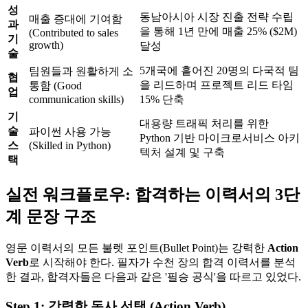
성
동남아시아 시장 진출 전략 수립
매출 증대에 기여함
과
을 통해 1년 만에 매출 25% ($2M)
(Contributed to sales
기
growth)
달성
술
5개국에 흩어진 20명의 다국적 팀
팀원들과 원활하게 소
협
을 리드하며 프로젝트 리드 타임
통함 (Good
업
communication skills)
15% 단축
기
대용량 트래픽 처리를 위한
술
파이썬 사용 가능
Python 기반 마이크로서비스 아키
스
(Skilled in Python)
텍처 설계 및 구축
택
실전 워크플로우: 합격하는 이력서의 3단
계 문장 구조
영문 이력서의 모든 불렛 포인트(Bullet Point)는 강력한 ​
Action
Verb
로 시작해야 한다. 필자가 수천 장의 합격 이력서를 분석
한 결과, 합격자들은 다음과 같은 '필승 공식'을 따르고 있었다.
Step 1: 강력한 동사 선택 (Action Verb)