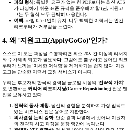
파일 형식
: 특별한 요구가 없는 한 PDF보다는 최신 ATS
가 파싱하기 쉬운 표준 규격을 준수해야 함 (단, 지원고
고는 두 형식 모두 완벽히 대응한다).
여백
: 사방 0.5~1인치 유지. 너무 빽빽한 이력서는 인간
리크루터가 거부감을 느낀다.
4. 왜 '지원고고(ApplyGoGo)'인가?
스스로 이 모든 과정을 수행하려면 최소 20시간 이상의 리서치
와 수차례의 퇴고가 필요하다. 그럼에도 불구하고 원어민 리크
루터가 느끼는 '미세한 어색함'을 제거하기는 쉽지 않다. 지원
고고는 단순한 이력서 교정 서비스가 아니다.
우리는 후보자의 한국적 경력을 글로벌 시장의
'전략적 가치'​
로 변환하는
커리어 리포지셔닝(Career Repositioning)
전문 엔
진을 보유하고 있다.
전략적 동사 매칭
: 당신의 경험을 분석하여 가장 임팩트
있는 비즈니스 전문 용어로 치환한다.
의사결정 논리 강화
: 단순 결과 나열에서 벗어나 지원자
의 전략적 사고 과정을 문장 행간에 녹여낸다.
완벽한 ATS 호환성
: 전 세계 100여 개 이상의 주요 ATS