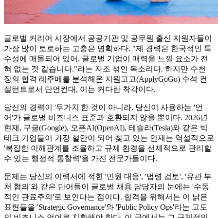
글로벌 커리어 시장에서 공공기관 및 공무원 출신 지원자들이
가장 많이 토로하는 고충은 명확하다. "제 경력은 한국적인 특
수성에 매몰되어 있어, 글로벌 기업이 매력을 느낄 요소가 전
혀 없는 것 같습니다."라는 자조 섞인 목소리다. 하지만 수천
장의 합격 레주메를 분석해온 지원고고(ApplyGoGo) 수석 컨
설턴트로서 단언컨대, 이는 커다란 착각이다.
당신의 경력이 '무가치'한 것이 아니라, 당신이 사용하는 '언
어'가 글로벌 비즈니스 표준과 호환되지 않을 뿐이다. 2026년
현재, 구글(Google), 오픈AI(OpenAI), 테슬라(Tesla)와 같은 빅
테크 기업들이 가장 혈안이 되어 찾고 있는 인재는 역설적으로
'복잡한 이해관계를 조율하고 규제 환경을 선제적으로 관리할
수 있는 행정적 통찰력'을 가진 전문가들이다.
문제는 당신의 이력서에 적힌 '민원 대응', '법령 검토', '유관 부
처 협의'와 같은 단어들이 글로벌 채용 담당자의 눈에는 '수동
적인 관료주의'로 보인다는 점이다. 합격을 위해서는 이 낡은
표현들을 'Strategic Governance'와 'Public Policy Ops'라는 고도
의 비즈니스 언어로 치환해야 한다. 이 글에서는 그 구체적인