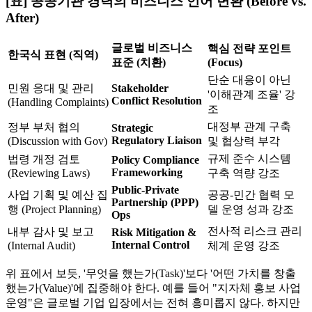
[표] 공공기관 경력의 비즈니스 언어 변환 (Before vs.
After)
글로벌 비즈니스
핵심 전략 포인트
한국식 표현 (직역)
표준 (치환)
(Focus)
단순 대응이 아닌
민원 응대 및 관리
Stakeholder
'이해관계 조율' 강
Conflict Resolution
(Handling Complaints)
조
대정부 관계 구축
정부 부처 협의
Strategic
Regulatory Liaison
(Discussion with Gov)
및 협상력 부각
규제 준수 시스템
법령 개정 검토
Policy Compliance
Frameworking
(Reviewing Laws)
구축 역량 강조
Public-Private
사업 기획 및 예산 집
공공-민간 협력 모
Partnership (PPP)
행 (Project Planning)
델 운영 성과 강조
Ops
전사적 리스크 관리
내부 감사 및 보고
Risk Mitigation &
Internal Control
(Internal Audit)
체계 운영 강조
위 표에서 보듯, '무엇을 했는가(Task)'보다 '어떤 가치를 창출
했는가(Value)'에 집중해야 한다. 예를 들어 "지자체 홍보 사업
운영"은 글로벌 기업 입장에서는 전혀 흥미롭지 않다. 하지만