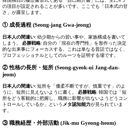
韓国独自の履歴書形式である「自己紹介書」には、主に4つ
の項目が設定されることが多いです。ここでも「日本式の甘
さ」が露呈します。
① 成長過程 (Seong-jang Gwa-jeong)
日本人の間違い
: 幼少期からの習い事や、家族構成を書いて
しまう。
必勝戦略
: 自分の「現在の専門性」を形作った決定
的な出来事にフォーカスする。これは単なる昔話ではなく、
プロフェッショナルとしてのルーツを証明する場です。
② 性格の長所・短所 (Seong-gyeok-ui Jang-dan-
jeom)
日本人の間違い
: 短所を「優柔不断ですが、慎重です」のよ
うに、短所に見えないように書く。
必勝戦略
: 韓国では「短
所をどう客観的に把握し、職務に影響が出ないようどうコン
トロールしているか」という
メタ認知能力
が見られていま
す。
③ 職務経歴・外部活動 (Jik-mu Gyeong-heom)