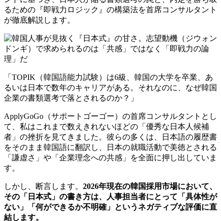
るための『即戦力ロジック』の構築法を首席コンサルタント
が徹底解説します。
「TOPIK（韓国語能力試験）は6級、韓国の大学を卒業、あ
るいは日本で数年のキャリアがある。それなのに、なぜ韓国
企業の書類選考で落とされるのか？」
ApplyGoGo（サポートゴーゴー）の首席コンサルタントとし
て、私はこれまで数えきれないほどの「優秀な日本人候補
者」の挫折を見てきました。彼らの多くは、日本語の履歴書
をそのまま韓国語に翻訳し、日本の就職活動で美徳とされる
「謙虚さ」や「企業理念への共感」を全面に押し出していま
す。
しかし、断言します。
2026年現在の韓国採用市場において、
その「日本式」の書き方は、人事担当者にとって「具体性が
ない」「何ができるか不明確」というネガティブな評価に直
結します。