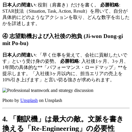
日本人の間違い
: 役割（肩書き）だけを書く。
必勝戦略
:
STAR技法（Situation, Task, Action, Result）を用いて、自分が
具体的にどのようなアクションを取り、どんな数字を出した
かを詳述します。
④ 志望動機および入社後の抱負 (Ji-won Dong-gi
mit Po-bu)
日本人の間違い
: 「早く仕事を覚えて、会社に貢献したいで
す」という受け身の姿勢。
必勝戦略
: 入社後1ヶ月、3ヶ月、
1年間の具体的な**「パフォーマンス・ロードマップ」**を
提示します。「入社後3ヶ月以内に、担当エリアの売上を
10%引き上げます」と言い切る強さが求められます。
Photo by
Unsplash
on Unsplash
4. 「翻訳機」は最大の敵。文脈を書き
換える「Re-Engineering」の必要性