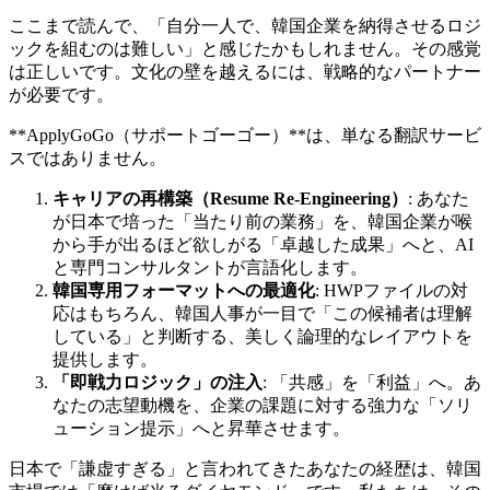
ここまで読んで、「自分一人で、韓国企業を納得させるロジ
ックを組むのは難しい」と感じたかもしれません。その感覚
は正しいです。文化の壁を越えるには、戦略的なパートナー
が必要です。
​**ApplyGoGo（サポートゴーゴー）**は、単なる翻訳サービ
スではありません。
キャリアの再構築（Resume Re-Engineering）
: あなた
が日本で培った「当たり前の業務」を、韓国企業が喉
から手が出るほど欲しがる「卓越した成果」へと、AI
と専門コンサルタントが言語化します。
韓国専用フォーマットへの最適化
: HWPファイルの対
応はもちろん、韓国人事が一目で「この候補者は理解
している」と判断する、美しく論理的なレイアウトを
提供します。
「即戦力ロジック」の注入
: 「共感」を「利益」へ。あ
なたの志望動機を、企業の課題に対する強力な「ソリ
ューション提示」へと昇華させます。
日本で「謙虚すぎる」と言われてきたあなたの経歴は、韓国