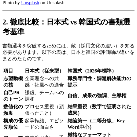
Photo by
Unsplash
on Unsplash
2. 徹底比較：日本式 vs 韓国式の書類選
考基準
書類選考を突破するためには、敵（採用文化の違い）を知る
必要があります。以下の表は、日本と韓国の評価軸の違いを
まとめたものです。
項目
日本式（従来型）
韓国式（2026年標準）
志望動機
企業理念への共
職務専門性・課題解決能力の
の核
感・社風への適合
提示
自己PR
謙虚、チームへの
自信、成果の強調、主導権
のトーン
調和
数値化の
プロセス重視（頑
結果重視（数字で証明された
頻度
張ったこと）
成果）
構成の優
起承転結、エピソ
結論第一（二等分線、Key
先順位
ードの面白さ
Word中心）
厳格なフォーマット