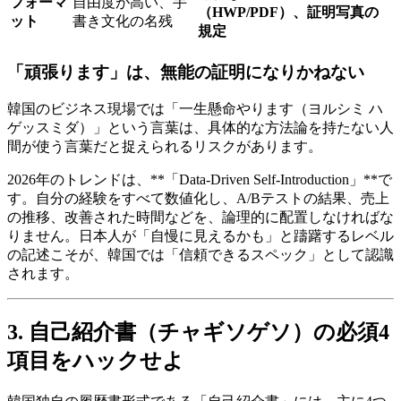
フォーマ
自由度が高い、手
（HWP/PDF）、証明写真の
ット
書き文化の名残
規定
「頑張ります」は、無能の証明になりかねない
韓国のビジネス現場では「一生懸命やります（ヨルシミ ハ
ゲッスミダ）」という言葉は、具体的な方法論を持たない人
間が使う言葉だと捉えられるリスクがあります。
2026年のトレンドは、**「Data-Driven Self-Introduction」**で
す。自分の経験をすべて数値化し、A/Bテストの結果、売上
の推移、改善された時間などを、論理的に配置しなければな
りません。日本人が「自慢に見えるかも」と躊躇するレベル
の記述こそが、韓国では「信頼できるスペック」として認識
されます。
3. 自己紹介書（チャギソゲソ）の必須4
項目をハックせよ