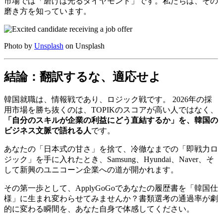
市場では「磨けば光るダイヤモンド」です。私たちは、その
磨き方を知っています。
Photo by
Unsplash
on Unsplash
結論：翻訳するな、適応せよ
韓国就職は、情報戦であり、ロジック戦です。 2026年の採
用市場を勝ち抜くのは、TOPIKのスコアが高い人ではなく、
「自分のスキルが企業の利益にどう直結するか」を、韓国の
ビジネス文脈で語れる人
です。
あなたの「日本式の甘さ」を捨て、冷徹なまでの「即戦力ロ
ジック」を手に入れたとき、Samsung、Hyundai、Naver、そ
して新興のユニコーン企業への道が開かれます。
その第一歩として、ApplyGoGoであなたの履歴書を「韓国仕
様」に生まれ変わらせてみませんか？書類選考の通過率が劇
的に変わる瞬間を、あなた自身で体感してください。