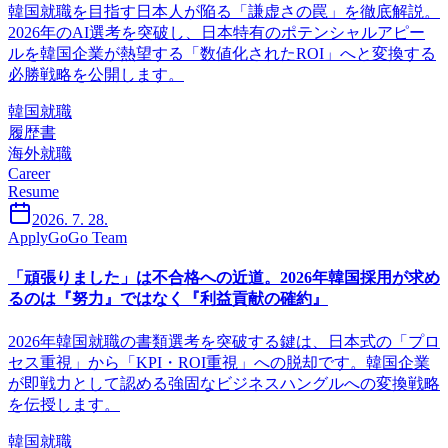
韓国就職を目指す日本人が陥る「謙虚さの罠」を徹底解説。
2026年のAI選考を突破し、日本特有のポテンシャルアピー
ルを韓国企業が熱望する「数値化されたROI」へと変換する
必勝戦略を公開します。
韓国就職
履歴書
海外就職
Career
Resume
2026. 7. 28.
ApplyGoGo Team
「頑張りました」は不合格への近道。2026年韓国採用が求め
るのは『努力』ではなく『利益貢献の確約』
2026年韓国就職の書類選考を突破する鍵は、日本式の「プロ
セス重視」から「KPI・ROI重視」への脱却です。韓国企業
が即戦力として認める強固なビジネスハングルへの変換戦略
を伝授します。
韓国就職