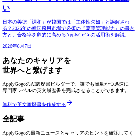
い
日本の美徳「調和」が韓国では「主体性欠如」と誤解され
る？2026年の韓国採用市場で必須の『葛藤管理能力』の書き
方と、合格率を劇的に高めるApplyGoGoの活用術を解説。
2026年8月7日
あなたのキャリアを
世界へと繋げます
ApplyGogoのAI履歴書ビルダーで、誰でも簡単かつ迅速に
専門家レベルの英文履歴書を完成させることができます。
無料で英文履歴書を作成する
全記事
ApplyGogoの最新ニュースとキャリアのヒントを確認してく