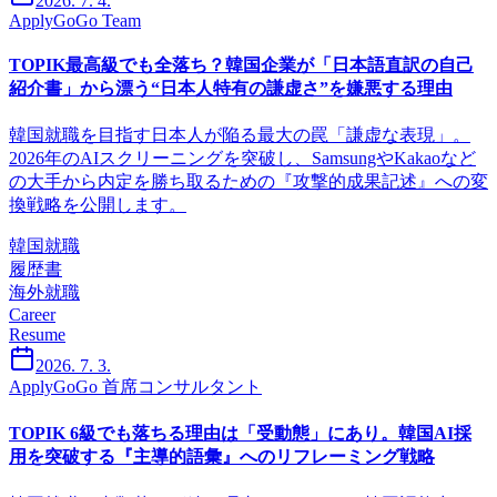
2026. 7. 4.
ApplyGoGo Team
TOPIK最高級でも全落ち？韓国企業が「日本語直訳の自己
紹介書」から漂う“日本人特有の謙虚さ”を嫌悪する理由
韓国就職を目指す日本人が陥る最大の罠「謙虚な表現」。
2026年のAIスクリーニングを突破し、SamsungやKakaoなど
の大手から内定を勝ち取るための『攻撃的成果記述』への変
換戦略を公開します。
韓国就職
履歴書
海外就職
Career
Resume
2026. 7. 3.
ApplyGoGo 首席コンサルタント
TOPIK 6級でも落ちる理由は「受動態」にあり。韓国AI採
用を突破する『主導的語彙』へのリフレーミング戦略