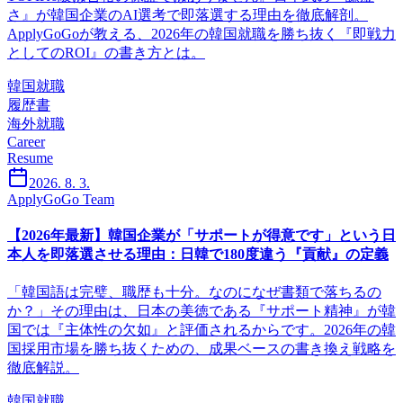
さ』が韓国企業のAI選考で即落選する理由を徹底解剖。
ApplyGoGoが教える、2026年の韓国就職を勝ち抜く『即戦力
としてのROI』の書き方とは。
韓国就職
履歴書
海外就職
Career
Resume
2026. 8. 3.
ApplyGoGo Team
【2026年最新】韓国企業が「サポートが得意です」という日
本人を即落選させる理由：日韓で180度違う『貢献』の定義
「韓国語は完璧、職歴も十分。なのになぜ書類で落ちるの
か？」その理由は、日本の美徳である『サポート精神』が韓
国では『主体性の欠如』と評価されるからです。2026年の韓
国採用市場を勝ち抜くための、成果ベースの書き換え戦略を
徹底解説。
韓国就職