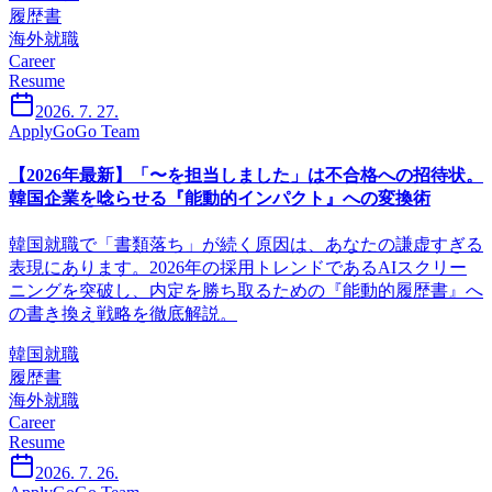
履歴書
海外就職
Career
Resume
2026. 7. 27.
ApplyGoGo Team
【2026年最新】「〜を担当しました」は不合格への招待状。
韓国企業を唸らせる『能動的インパクト』への変換術
韓国就職で「書類落ち」が続く原因は、あなたの謙虚すぎる
表現にあります。2026年の採用トレンドであるAIスクリー
ニングを突破し、内定を勝ち取るための『能動的履歴書』へ
の書き換え戦略を徹底解説。
韓国就職
履歴書
海外就職
Career
Resume
2026. 7. 26.