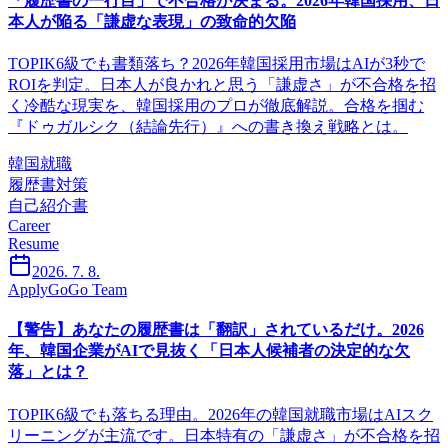
「履歴書の一行目」で不合格が決まる。2026年韓国採用、日
本人が陥る「謙虚な表現」の致命的欠陥
TOPIK6級でも書類落ち？2026年韓国採用市場はAIが3秒で
ROIを判定。日本人が良かれと思う「謙虚さ」が不合格を招
く冷酷な現実を、韓国採用のプロが徹底解説。合格を掴む
『ドゥガルシク（結論先行）』への書き換え戦略とは。
韓国就職
履歴書対策
自己紹介書
Career
Resume
2026. 7. 8.
ApplyGoGo Team
【警告】あなたの履歴書は「翻訳」されているだけ。2026
年、韓国企業がAIで見抜く「日本人候補者の決定的な欠
落」とは？
TOPIK6級でも落ちる理由。2026年の韓国就職市場はAIスク
リーニングが主流です。日本特有の「謙虚さ」が不合格を招