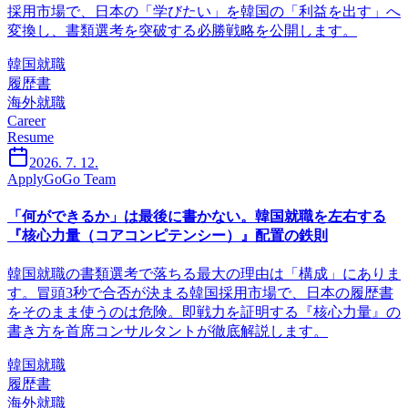
採用市場で、日本の「学びたい」を韓国の「利益を出す」へ
変換し、書類選考を突破する必勝戦略を公開します。
韓国就職
履歴書
海外就職
Career
Resume
2026. 7. 12.
ApplyGoGo Team
「何ができるか」は最後に書かない。韓国就職を左右する
『核心力量（コアコンピテンシー）』配置の鉄則
韓国就職の書類選考で落ちる最大の理由は「構成」にありま
す。冒頭3秒で合否が決まる韓国採用市場で、日本の履歴書
をそのまま使うのは危険。即戦力を証明する『核心力量』の
書き方を首席コンサルタントが徹底解説します。
韓国就職
履歴書
海外就職