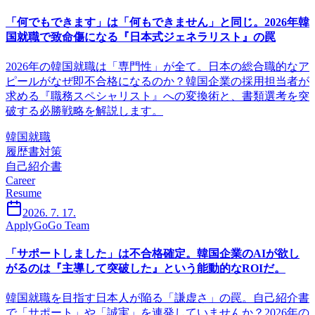
「何でもできます」は「何もできません」と同じ。2026年韓
国就職で致命傷になる『日本式ジェネラリスト』の罠
2026年の韓国就職は「専門性」が全て。日本の総合職的なア
ピールがなぜ即不合格になるのか？韓国企業の採用担当者が
求める『職務スペシャリスト』への変換術と、書類選考を突
破する必勝戦略を解説します。
韓国就職
履歴書対策
自己紹介書
Career
Resume
2026. 7. 17.
ApplyGoGo Team
「サポートしました」は不合格確定。韓国企業のAIが欲し
がるのは『主導して突破した』という能動的なROIだ。
韓国就職を目指す日本人が陥る「謙虚さ」の罠。自己紹介書
で「サポート」や「誠実」を連発していませんか？2026年の