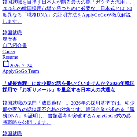
韓国就職を目指す日本人が陥る最大の罠「ガクチカ流用」。
2026年の韓国採用市場で勝つために必要な、日本式とは180
度異なる「職務DNA」の証明方法をApplyGoGoが徹底解説
します。
韓国就職
履歴書
自己紹介書
Career
Resume
2026. 7. 24.
ApplyGoGo Team
「成長過程」に幼少期の話を書いていませんか？2026年韓国
採用で「お祈りメール」を量産する日本人の共通点
韓国就職の鬼門「成長過程」。2026年の採用基準では、幼少
期や家族の話は即不合格の対象です。韓国企業が求める『職
務DNA』を証明し、書類選考を突破するApplyGoGo式の必
勝戦略を公開します。
韓国就職