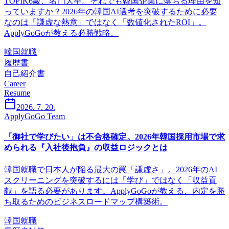
TOPIK6級、名門大卒。それでも韓国企業に落ちる理由を知
っていますか？2026年の韓国AI選考を突破するために必要
なのは「謙虚な熱意」ではなく「数値化されたROI」。
ApplyGoGoが教える必勝戦略。
韓国就職
履歴書
自己紹介書
Career
Resume
2026. 7. 20.
ApplyGoGo Team
「御社で学びたい」は不合格確定。2026年韓国採用市場で求
められる『入社後抱負』の収益ロジックとは
韓国就職で日本人が陥る最大の罠「謙虚さ」。2026年のAI
スクリーニングを突破するには「学び」ではなく「収益貢
献」を語る必要があります。ApplyGoGoが教える、内定を勝
ち取るためのビジネスロードマップ構築術。
韓国就職