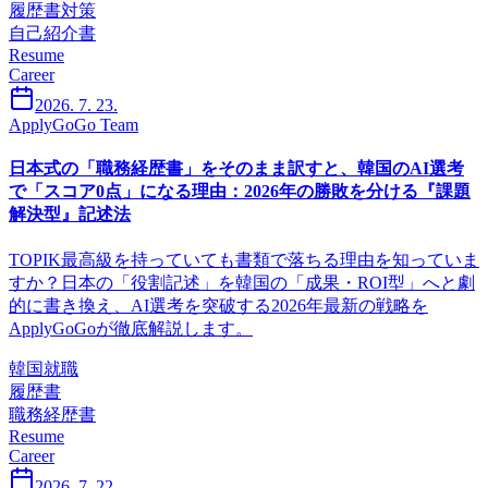
履歴書対策
自己紹介書
Resume
Career
2026. 7. 23.
ApplyGoGo Team
日本式の「職務経歴書」をそのまま訳すと、韓国のAI選考
で「スコア0点」になる理由：2026年の勝敗を分ける『課題
解決型』記述法
TOPIK最高級を持っていても書類で落ちる理由を知っていま
すか？日本の「役割記述」を韓国の「成果・ROI型」へと劇
的に書き換え、AI選考を突破する2026年最新の戦略を
ApplyGoGoが徹底解説します。
韓国就職
履歴書
職務経歴書
Resume
Career
2026. 7. 22.