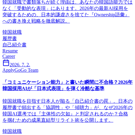
韓国就職で書類落ちが続く理由は、あなたの韓国語能力では
なく「受動的な表現」にあります。2026年の最新AI採用を
突破するための、日本的謙虚さを捨てた『Ownership語彙』
への書き換え戦略を徹底解説。
韓国就職
履歴書
自己紹介書
Resume
Career
2026. 7. 2.
ApplyGoGo Team
「コミュニケーション能力」と書いた瞬間に不合格？2026年
韓国採用AIが「日本式表現」を弾く冷酷な基準
韓国就職を目指す日本人が陥る「自己紹介書の罠」。日本の
履歴書で頻出する「協調性」や「傾聴力」が、なぜ2026年の
韓国AI選考では『主体性の欠如』と判定されるのか？合格
を掴むための成果直結型リライト術を公開します。
韓国就職