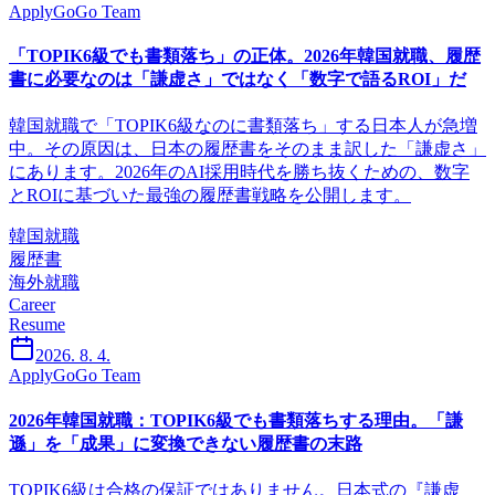
ApplyGoGo Team
「TOPIK6級でも書類落ち」の正体。2026年韓国就職、履歴
書に必要なのは「謙虚さ」ではなく「数字で語るROI」だ
韓国就職で「TOPIK6級なのに書類落ち」する日本人が急増
中。その原因は、日本の履歴書をそのまま訳した「謙虚さ」
にあります。2026年のAI採用時代を勝ち抜くための、数字
とROIに基づいた最強の履歴書戦略を公開します。
韓国就職
履歴書
海外就職
Career
Resume
2026. 8. 4.
ApplyGoGo Team
2026年韓国就職：TOPIK6級でも書類落ちする理由。「謙
遜」を「成果」に変換できない履歴書の末路
TOPIK6級は合格の保証ではありません。日本式の『謙虚