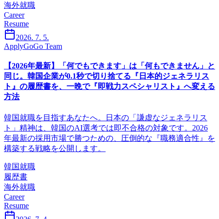
海外就職
Career
Resume
2026. 7. 5.
ApplyGoGo Team
【2026年最新】「何でもできます」は「何もできません」と
同じ。韓国企業が0.1秒で切り捨てる『日本的ジェネラリス
ト』の履歴書を、一晩で『即戦力スペシャリスト』へ変える
方法
韓国就職を目指すあなたへ。日本の「謙虚なジェネラリス
ト」精神は、韓国のAI選考では即不合格の対象です。2026
年最新の採用市場で勝つための、圧倒的な『職務適合性』を
構築する戦略を公開します。
韓国就職
履歴書
海外就職
Career
Resume