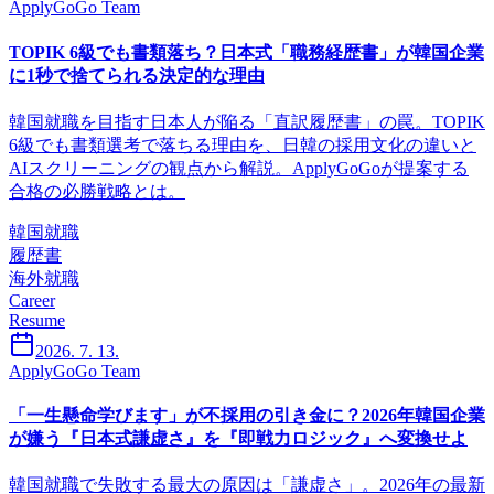
ApplyGoGo Team
TOPIK 6級でも書類落ち？日本式「職務経歴書」が韓国企業
に1秒で捨てられる決定的な理由
韓国就職を目指す日本人が陥る「直訳履歴書」の罠。TOPIK
6級でも書類選考で落ちる理由を、日韓の採用文化の違いと
AIスクリーニングの観点から解説。ApplyGoGoが提案する
合格の必勝戦略とは。
韓国就職
履歴書
海外就職
Career
Resume
2026. 7. 13.
ApplyGoGo Team
「一生懸命学びます」が不採用の引き金に？2026年韓国企業
が嫌う『日本式謙虚さ』を『即戦力ロジック』へ変換せよ
韓国就職で失敗する最大の原因は「謙虚さ」。2026年の最新