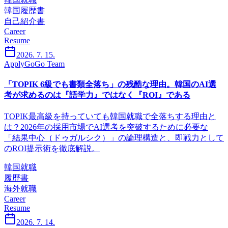
韓国履歴書
自己紹介書
Career
Resume
2026. 7. 15.
ApplyGoGo Team
「TOPIK 6級でも書類全落ち」の残酷な理由。韓国のAI選
考が求めるのは『語学力』ではなく『ROI』である
TOPIK最高級を持っていても韓国就職で全落ちする理由と
は？2026年の採用市場でAI選考を突破するために必要な
「結果中心（ドゥガルシク）」の論理構造と、即戦力として
のROI提示術を徹底解説。
韓国就職
履歴書
海外就職
Career
Resume
2026. 7. 14.