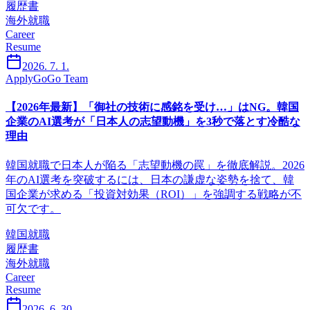
履歴書
海外就職
Career
Resume
2026. 7. 1.
ApplyGoGo Team
【2026年最新】「御社の技術に感銘を受け…」はNG。韓国
企業のAI選考が「日本人の志望動機」を3秒で落とす冷酷な
理由
韓国就職で日本人が陥る「志望動機の罠」を徹底解説。2026
年のAI選考を突破するには、日本の謙虚な姿勢を捨て、韓
国企業が求める「投資対効果（ROI）」を強調する戦略が不
可欠です。
韓国就職
履歴書
海外就職
Career
Resume
2026. 6. 30.