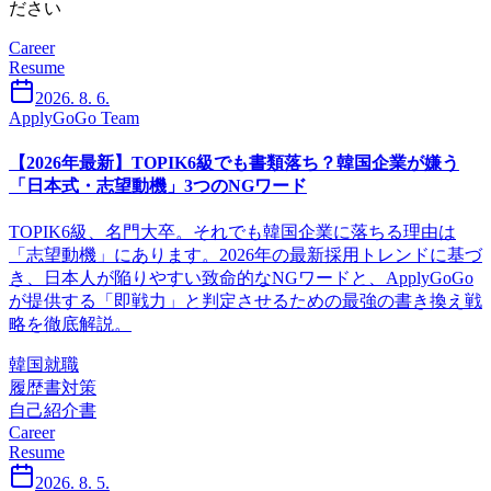
ださい
Career
Resume
2026. 8. 6.
ApplyGoGo Team
【2026年最新】TOPIK6級でも書類落ち？韓国企業が嫌う
「日本式・志望動機」3つのNGワード
TOPIK6級、名門大卒。それでも韓国企業に落ちる理由は
「志望動機」にあります。2026年の最新採用トレンドに基づ
き、日本人が陥りやすい致命的なNGワードと、ApplyGoGo
が提供する「即戦力」と判定させるための最強の書き換え戦
略を徹底解説。
韓国就職
履歴書対策
自己紹介書
Career
Resume
2026. 8. 5.