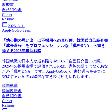
履歴書
自己紹介書
Career
Resume
2026. 8. 1.
ApplyGoGo Team
「幼少期の思い出」は不採用への直行便。韓国式自己紹介書
『成長過程』をプロフェッショナルな「職務DNA」へ書き
換える2026年最新戦略
韓国就職で日本人が最も陥りやすい「自己紹介書」の罠。
2026年の採用市場で評価されるのは、家族の話ではなくあな
たの「職務DNA」です。ApplyGoGoが、書類選考を確実に
突破するための戦略的な書き換え術を伝授します。
韓国就職
韓国履歴書
自己紹介書
Career
Resume