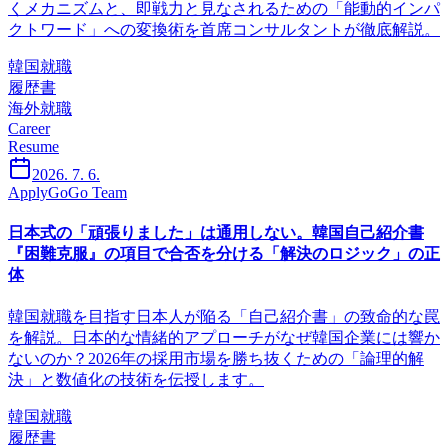
くメカニズムと、即戦力と見なされるための「能動的インパ
クトワード」への変換術を首席コンサルタントが徹底解説。
韓国就職
履歴書
海外就職
Career
Resume
2026. 7. 6.
ApplyGoGo Team
日本式の「頑張りました」は通用しない。韓国自己紹介書
『困難克服』の項目で合否を分ける「解決のロジック」の正
体
韓国就職を目指す日本人が陥る「自己紹介書」の致命的な罠
を解説。日本的な情緒的アプローチがなぜ韓国企業には響か
ないのか？2026年の採用市場を勝ち抜くための「論理的解
決」と数値化の技術を伝授します。
韓国就職
履歴書