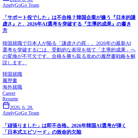
ApplyGoGo Team
「サポート役でした」は不合格？韓国企業が嫌う『日本的謙
虚さ』と、2026年AI選考を突破する『主導的成果』の書き
方
韓国就職で日本人が陥る「謙虚さの罠」。2026年の最新AI
選考を突破するには、受動的な表現を捨て「主導的成果」へ
の変換が不可欠です。合格を勝ち取る攻めの履歴書戦略を解
説します。
韓国就職
履歴書
海外就職
Career
Resume
2026. 6. 28.
ApplyGoGo Team
「頑張りました」は即不合格。2026年韓国AI選考が弾く
「日本式エピソード」の致命的欠陥