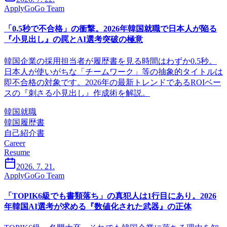
ApplyGoGo Team
「0.5秒で不合格」の衝撃。2026年韓国就職で日本人が陥る
『小見出し』の罠とAI選考突破の極意
韓国企業の採用担当者が履歴書を見る時間はわずか0.5秒。
日本人が使いがちな「チームワーク」等の抽象的タイトルは
即不合格の対象です。2026年の最新トレンドであるROIベー
スの『刺さる小見出し』作成術を解説。
韓国就職
韓国履歴書
自己紹介書
Career
Resume
2026. 7. 21.
ApplyGoGo Team
「TOPIK6級でも書類落ち」の真犯人は1行目にあり。2026
年韓国AI選考が求める『数値化された武器』の正体