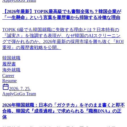
ApplyGoGo Team
【2026年最新】TOPIK最高級でも書類全落ち？韓国企業が
「一生懸命」という言葉を履歴書から排除する冷徹な理由
TOPIK 6級でも韓国就職に失敗する理由とは？日本特有の
『誠実さ』を強調する表現が、なぜ韓国のAIスクリーニン
グで弾かれるのか。2026年最新の採用市場を勝ち抜く『ROI
重視』の履歴書戦略を公開。
韓国就職
履歴書
海外就職
Career
Resume
2026. 7. 25.
ApplyGoGo Team
2026年韓国就職：日本の「ガクチカ」をそのまま書くと即不
合格。韓国式『成長過程』で求められる『職務DNA』の正
体