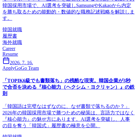
韓国採用市場で、AI選考を突破しSamsungやKakaoから内定
を勝ち取るための能動的・数値的な職務記述戦略を解説しま
す。
韓国就職
履歴書
海外就職
Career
Resume
2026. 7. 16.
ApplyGoGo Team
「TOPIK6級でも書類落ち」の残酷な現実。韓国企業が3秒
で合否を決める『核心能力（ヘクシム・ヨクリャン）』の鉄
則
「韓国語は完璧なはずなのに、なぜ書類で落ちるのか？」
2026年の韓国採用市場で勝つための秘策は、言語力ではなく
『核心能力』の魅せ方にあります。AI選考を突破し、人事
の目を奪う「韓国式」履歴書の極意を公開。
韓国就職