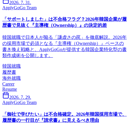
2026. 7. 31.
ApplyGoGo Team
「サポートしました」は不合格フラグ？2026年韓国企業が履
歴書で見抜く『主導権（Ownership）』の決定的差
韓国就職で日本人が陥る「謙虚さの罠」を徹底解説。2026年
の採用市場で必須となる『主導権（Ownership）』ベースの
書き換え戦略と、ApplyGoGoが提供する韓国企業特化型の書
類作成術を公開します。
韓国就職
履歴書
海外就職
Career
Resume
2026. 7. 29.
ApplyGoGo Team
「御社で学びたい」は不合格確定。2026年韓国採用市場で、
履歴書の一行目が『請求書』に見えるべき理由