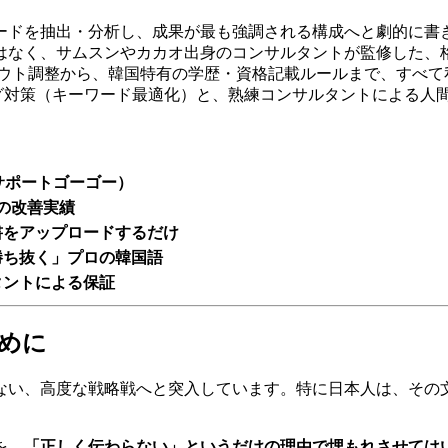
ソードを抽出・分析し、成果が最も強調される構成へと劇的に書
ではなく、サムスンやカカオ出身のコンサルタントが監修した
イアウト調整から、韓国特有の学歴・資格記載ルールまで、すべ
ニング対策（キーワード最適化）と、熟練コンサルタントによる人
o（サポートゴーゴー）
上の改善実績
書をアップロードするだけ
勝ち抜く」プロの韓国語
タントによる保証
ために
ない、高度な戦略戦へと突入しています。特に日本人は、その
を、
「正しく伝わらない」というだけの理由で埋もれさせては