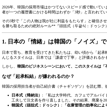
2026年、韓国の採用市場はかつてないスピード感で動いて
者が一つの履歴書にかける時間はわずか「3秒」と言われて
その3秒で「この人物は我が社に利益をもたらす」と確信さ
を勝ち取るための絶対ルール**『頭括式（두괄식：ドゥシク）』
1. 日本の「情緒」は韓国の「ノイズ」
日本で育ち、教育を受けてきた私たちは、幼い頃から「起承
んじるスタイルは、日本では「謙虚で丁寧」と評価されるか
しかし、
韓国のビジネスシーンにおいて、このスタイルは「
なぜ「起承転結」が嫌われるのか？
韓国の採用担当者が自己紹介書（チャギソゲソ）を読む際、彼
日本式（帰納法）
: 「私は大学時代、カフェでアルバ
工夫して注文表を作り直しました。その結果、廃棄を2
韓国式（頭括式：ドゥシク）
:
「在庫管理の効率化により