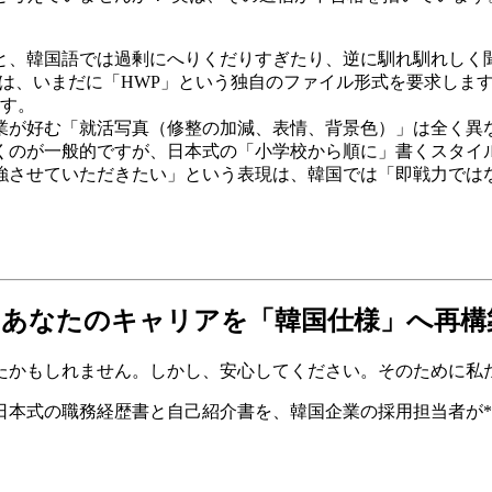
ると、韓国語では過剰にへりくだりすぎたり、逆に馴れ馴れしく
くは、いまだに「HWP」という独自のファイル形式を要求します
す。
企業が好む「就活写真（修整の加減、表情、背景色）」は全く異
書くのが一般的ですが、日本式の「小学校から順に」書くスタイ
勉強させていただきたい」という表現は、韓国では「即戦力では
ー）が、あなたのキャリアを「韓国仕様」へ再
かもしれません。しかし、安心してください。そのために私たち
日本式の職務経歴書と自己紹介書を、韓国企業の採用担当者が*