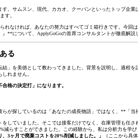
います。サムスン、現代、カカオ、クーパンといったトップ企
います。
せられなければ、あなたの努力はすべてゴミ箱行きです。今回
**について、ApplyGoGoの首席コンサルタントが徹底解説
である
転結」を美徳として教わってきました。背景を説明し、過程を
もしれません。
不合格の決定打」になります。
らが探しているのは「あなたの成長物語」ではなく、**「当
イトをしていました。そこでは接客だけでなく、在庫管理も任
0%減らすことができました。この経験から、私は分析力を学び
、3ヶ月で廃棄コストを20%削減しました。」
（ここから具体