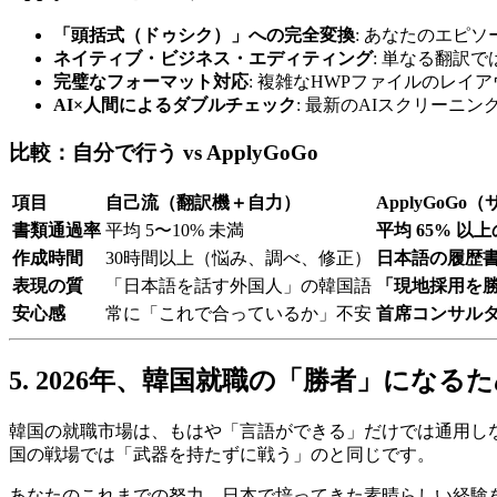
「頭括式（ドゥシク）」への完全変換
: あなたのエピ
ネイティブ・ビジネス・エディティング
: 単なる翻訳
完璧なフォーマット対応
: 複雑なHWPファイルのレ
AI×人間によるダブルチェック
: 最新のAIスクリー
比較：自分で行う vs ApplyGoGo
項目
自己流（翻訳機＋自力）
ApplyGoG
書類通過率
平均 5〜10% 未満
平均 65% 以
作成時間
30時間以上（悩み、調べ、修正）
日本語の履歴
表現の質
「日本語を話す外国人」の韓国語
「現地採用を
安心感
常に「これで合っているか」不安
首席コンサル
5. 2026年、韓国就職の「勝者」になる
韓国の就職市場は、もはや「言語ができる」だけでは通用し
国の戦場では「武器を持たずに戦う」のと同じです。
あなたのこれまでの努力、日本で培ってきた素晴らしい経験