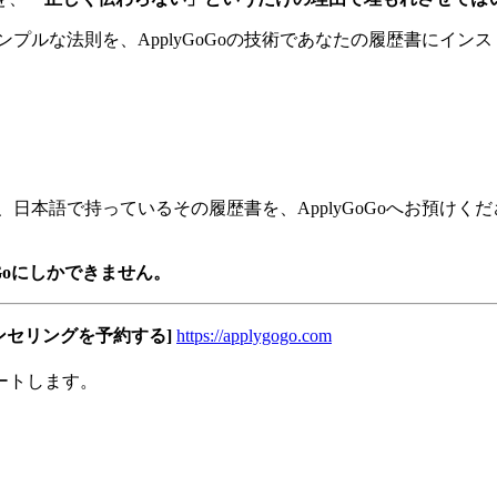
プルな法則を、ApplyGoGoの技術であなたの履歴書にイン
今、日本語で持っているその履歴書を、ApplyGoGoへお預け
Goにしかできません。
ウンセリングを予約する]
https://applygogo.com
ートします。