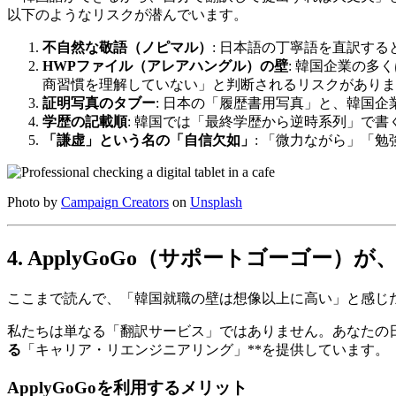
以下のようなリスクが潜んでいます。
不自然な敬語（ノピマル）
: 日本語の丁寧語を直訳す
HWPファイル（アレアハングル）の壁
: 韓国企業の多
商習慣を理解していない」と判断されるリスクがありま
証明写真のタブー
: 日本の「履歴書用写真」と、韓国
学歴の記載順
: 韓国では「最終学歴から逆時系列」で
「謙虚」という名の「自信欠如」
: 「微力ながら」「
Photo by
Campaign Creators
on
Unsplash
4. ApplyGoGo（サポートゴーゴ
ここまで読んで、「韓国就職の壁は想像以上に高い」と感じた
私たちは単なる「翻訳サービス」ではありません。あなたの
る
「キャリア・リエンジニアリング」**を提供しています。
ApplyGoGoを利用するメリット