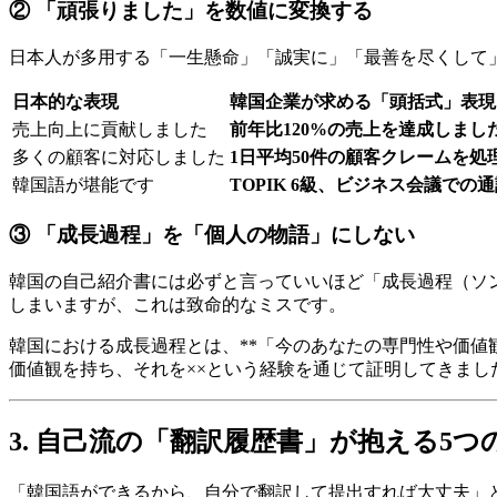
② 「頑張りました」を数値に変換する
日本人が多用する「一生懸命」「誠実に」「最善を尽くして
日本的な表現
韓国企業が求める「頭括式」表現
売上向上に貢献しました
前年比120%の売上を達成しまし
多くの顧客に対応しました
1日平均50件の顧客クレームを処
韓国語が堪能です
TOPIK 6級、ビジネス会議での
③ 「成長過程」を「個人の物語」にしない
韓国の自己紹介書には必ずと言っていいほど「成長過程（ソ
しまいますが、これは致命的なミスです。
韓国における成長過程とは、**「今のあなたの専門性や価値
価値観を持ち、それを××という経験を通じて証明してきまし
3. 自己流の「翻訳履歴書」が抱える5つ
「韓国語ができるから、自分で翻訳して提出すれば大丈夫」