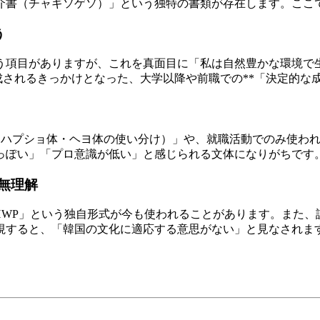
介書（チャギソゲソ）」という独特の書類が存在します。ここ
う
項目がありますが、これを真面目に「私は自然豊かな環境で生
成されるきっかけとなった、大学以降や前職での**「決定的な
ス敬語（ハプショ体・ヘヨ体の使い分け）」や、就職活動でのみ使
っぽい」「プロ意識が低い」と感じられる文体になりがちです
無理解
く「HWP」という独自形式が今も使われることがあります。また
視すると、「韓国の文化に適応する意思がない」と見なされま