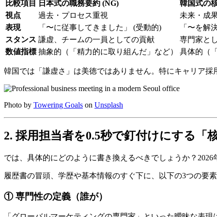
比較項目
日本式の職務要約 (NG)
韓国式の核心
視点
過去・プロセス重視
未来・成
表現
「〜に従事してきました」 (受動的)
「〜を解決
スタンス
謙虚、チームの一員としての貢献
専門家と
数値指標
抽象的（「精力的に取り組んだ」など）
具体的（「
韓国では「謙虚さ」は美徳ではありません。特にキャリア採
Photo by
Towering Goals
on
Unsplash
2. 採用担当者を0.5秒で釘付けにする
では、具体的にどのように書き換えるべきでしょうか？202
履歴書の冒頭、学歴や基本情報のすぐ下に、以下の3つの要素を箇条書
① 専門性の定義（誰が）
「グローバルマーケティングの専門家」といった曖昧な表現