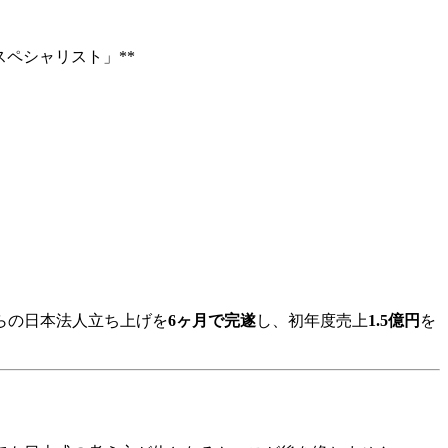
スペシャリスト」**
らの日本法人立ち上げを​
6ヶ月で完遂
し、初年度売上​
1.5億円
を