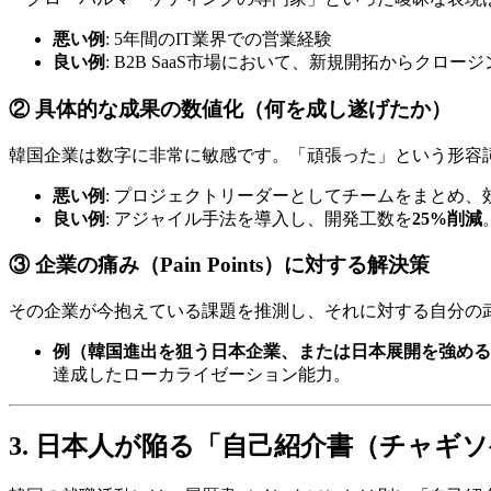
悪い例
: 5年間のIT業界での営業経験
良い例
: B2B SaaS市場において、新規開拓からクロ
② 具体的な成果の数値化（何を成し遂げたか）
韓国企業は数字に非常に敏感です。「頑張った」という形容
悪い例
: プロジェクトリーダーとしてチームをまとめ、
良い例
: アジャイル手法を導入し、開発工数を​
25%削減
③ 企業の痛み（Pain Points）に対する解決策
その企業が今抱えている課題を推測し、それに対する自分の
例（韓国進出を狙う日本企業、または日本展開を強める
達成したローカライゼーション能力。
3. 日本人が陥る「自己紹介書（チャギ