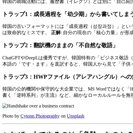
韓国の就職活動には、履歴書（イレクソ）とは別に「自己紹
トラップ1：成長過程を「幼少期」から書いてしま
韓国の古いフォーマットには「成長過程（성장과정）」という
は致命的なミスです。
正解
: 自分の現在の「核心力量」が形
トラップ2：翻訳機のままの「不自然な敬語」
ChatGPTやDeepLは優秀ですが、韓国特有の「ビジネ
本語の「です・ます」を直訳すると、韓国人から見て「子供
トラップ3：HWPファイル（アレアハングル）への
韓国の公的機関や保守的な大企業では、MS Wordではな
書く「逆時系列」が主流）など、細かなローカルルールを無
Photo by
Cytonn Photography
on
Unsplash