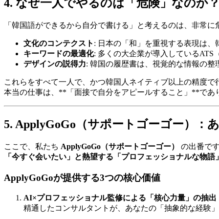
4. なぜ一人でやるのは「危険」なのか
「韓国語ができるから自分で書ける」と考えるのは、非常に
文化のコンテクスト
: 日本の「和」を重視する表現は
キーワードの最適化
: 多くの大企業が導入しているA
デザインの説得力
: 韓国の履歴書は、視覚的な情報の
これらをすべて一人で、かつ韓国人ネイティブ以上の精度で
本当の仕事は、**「面接で自分をアピールすること」**で
5. ApplyGoGo（サポートゴーゴ
ここで、私たち ​
ApplyGoGo（サポートゴーゴー）
の出番です
「今すぐ会いたい」と熱望する「プロフェッショナルな物語
ApplyGoGoが提供する3つの核心価値
AI×プロフェッショナル監修による「核心力量」の抽出
精通したコンサルタントが、あなたの「抽象的な経験」