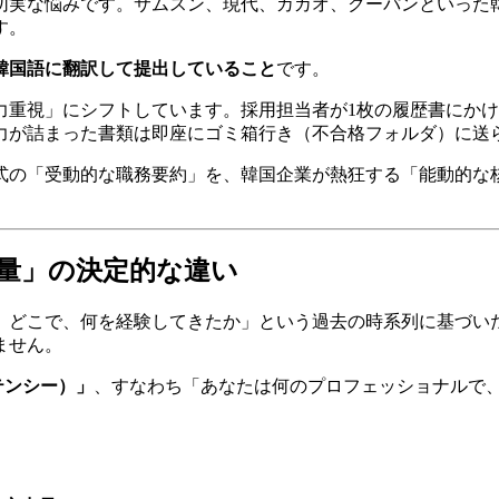
切実な悩みです。サムスン、現代、カカオ、クーパンといった
す。
韓国語に翻訳して提出していること
です。
戦力重視」にシフトしています。採用担当者が1枚の履歴書にかけ
力が詰まった書類は即座にゴミ箱行き（不合格フォルダ）に送
、日本式の「受動的な職務要約」を、韓国企業が熱狂する「能動的
力量」の決定的な違い
、どこで、何を経験してきたか」という過去の時系列に基づい
ません。
テンシー）」
、すなわち「あなたは何のプロフェッショナルで、