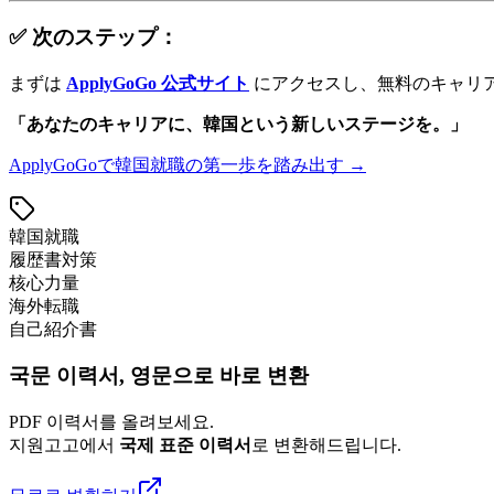
✅ 次のステップ：
まずは
ApplyGoGo 公式サイト
にアクセスし、無料のキャリ
「あなたのキャリアに、韓国という新しいステージを。」
ApplyGoGoで韓国就職の第一歩を踏み出す →
韓国就職
履歴書対策
核心力量
海外転職
自己紹介書
국문 이력서, 영문으로 바로 변환
PDF 이력서를 올려보세요.
지원고고에서
국제 표준 이력서
로 변환해드립니다.