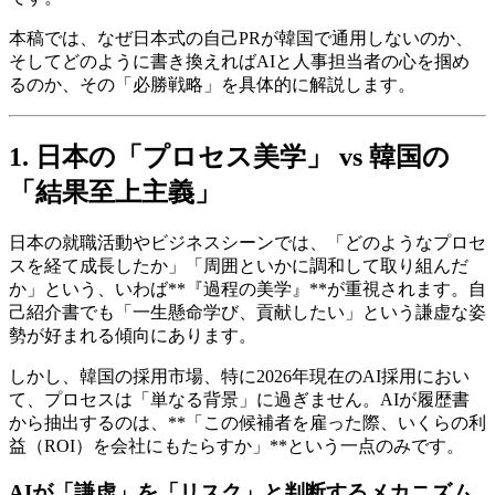
本稿では、なぜ日本式の自己PRが韓国で通用しないのか、
そしてどのように書き換えればAIと人事担当者の心を掴め
るのか、その「必勝戦略」を具体的に解説します。
1. 日本の「プロセス美学」 vs 韓国の
「結果至上主義」
日本の就職活動やビジネスシーンでは、「どのようなプロセ
スを経て成長したか」「周囲といかに調和して取り組んだ
か」という、いわば**『過程の美学』**が重視されます。自
己紹介書でも「一生懸命学び、貢献したい」という謙虚な姿
勢が好まれる傾向にあります。
しかし、韓国の採用市場、特に2026年現在のAI採用におい
て、プロセスは「単なる背景」に過ぎません。AIが履歴書
から抽出するのは、**「この候補者を雇った際、いくらの利
益（ROI）を会社にもたらすか」**という一点のみです。
AIが「謙虚」を「リスク」と判断するメカニズム