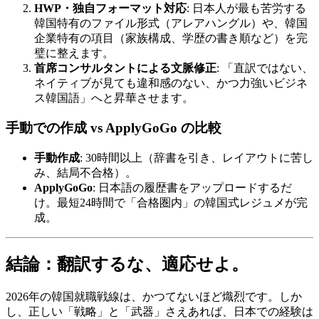
HWP・独自フォーマット対応
: 日本人が最も苦労する
韓国特有のファイル形式（アレアハングル）や、韓国
企業特有の項目（家族構成、学歴の書き順など）を完
璧に整えます。
首席コンサルタントによる文脈修正
: 「直訳ではない、
ネイティブが見ても違和感のない、かつ力強いビジネ
ス韓国語」へと昇華させます。
手動での作成 vs ApplyGoGo の比較
手動作成
: 30時間以上（辞書を引き、レイアウトに苦し
み、結局不合格）。
ApplyGoGo
: 日本語の履歴書をアップロードするだ
け。最短24時間で「合格圏内」の韓国式レジュメが完
成。
結論：翻訳するな、適応せよ。
2026年の韓国就職戦線は、かつてないほど熾烈です。しか
し、正しい「戦略」と「武器」さえあれば、日本での経験は