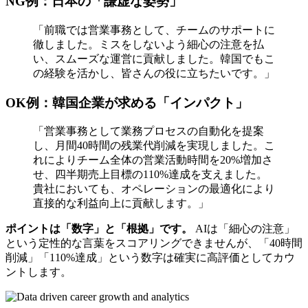
NG例：日本の「謙虚な姿勢」
「前職では営業事務として、チームのサポートに
徹しました。ミスをしないよう細心の注意を払
い、スムーズな運営に貢献しました。韓国でもこ
の経験を活かし、皆さんの役に立ちたいです。」
OK例：韓国企業が求める「インパクト」
「営業事務として業務プロセスの自動化を提案
し、月間40時間の残業代削減を実現しました。こ
れによりチーム全体の営業活動時間を20%増加さ
せ、四半期売上目標の110%達成を支えました。
貴社においても、オペレーションの最適化により
直接的な利益向上に貢献します。」
ポイントは「数字」と「根拠」です。
AIは「細心の注意」
という定性的な言葉をスコアリングできませんが、「40時間
削減」「110%達成」という数字は確実に高評価としてカウ
ントします。