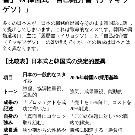
ゲソ）」
多くの日本人が、日本の職務経歴書をそのまま韓国語に訳し
て提出してしまいます。これは致命的なミスです。韓国の書
類選考は、主に「履歴書（イリョクソ）」と「自己紹介書
（チャギソゲソ）」の2段構えですが、その構成は日本とは
全く異なります。
【比較表】日本式と韓国式の決定的差異
日本の一般的なスタ
項目
2026年韓国AI採用基準
イル
謙虚、協調性重視、
トーン
強気、成果重視、能動的
受動的
成果の
「プロジェクトを成
「売上を15%向上、コストを
記述
功に導いた」
20%削減」
自身の
「真面目にコツコツ
「〇〇の課題に対し××の戦
強み
取り組む」
略で解決」
成長過
幼少期からの性格や
職務に関連する「勝負強