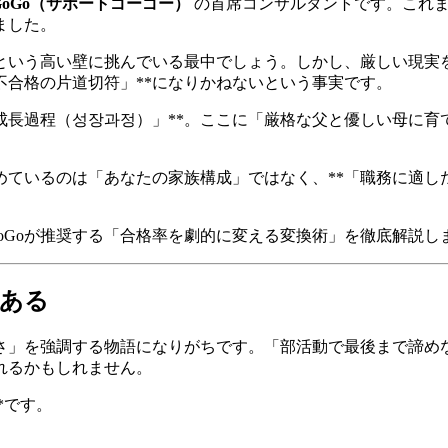
yGoGo（サポートゴーゴー）
の首席コンサルタントです。これま
ました。
という高い壁に挑んでいる最中でしょう。しかし、厳しい現実
不合格の片道切符」**になりかねないという事実です。
成長過程（성장과정）」**。ここに「厳格な父と優しい母に
めているのは「あなたの家族構成」ではなく、**「職務に適し
GoGoが推奨する「合格率を劇的に変える変換術」を徹底解説し
である
さ」を強調する物語になりがちです。「部活動で最後まで諦め
れるかもしれません。
*です。