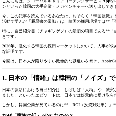
こんにちは、グローバルキャリアコーチングサービス
Appl
ンといった韓国の大手企業・メガベンチャーへ送り出してき
今、この記事を読んでいるあなたは、おそらく「韓国就職」
活動で学んだ「履歴書の常識」は、韓国の採用現場では**「
特に、自己紹介書（チャギソゲソ）の最初の項目である**「
きです。
2026年、激化する韓国の採用マーケットにおいて、人事が求
な証明です。
今回は、日本人が陥りやすい致命的な勘違いを暴き、Apply
1. 日本の「情緒」は韓国の「ノイズ」
日本の就活における自己紹介は、しばしば「人柄」や「誠実
ました」といったエピソードは、日本では好意的に受け取ら
しかし、韓国企業が見ているのは**「ROI（投資対効果）」*
なぜ「家族の話」がNGなのか？