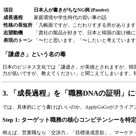
項目
日本人が書きがちなNG例 (Passive)
成長過程
家庭環境や学生時代の習い事の話
性格の長短所
「几帳面ですが、こだわりすぎる所があります
志望動機
「貴社の製品が好きで、日本と韓国の架け橋に
表現のトーン
「〜だと思います」「〜したいと考えています
「謙虚さ」という名の毒
日本のビジネス文化では「謙虚さ」が美徳とされますが、韓
力が低いですが、教えてください」と聞こえてしまいます。韓
3. 「成長過程」を「職務DNAの証明」
では、具体的にどう書けばいいのか。ApplyGoGoがクラ
Step 1: ターゲット職務の核心コンピテンシーを特
例えば、営業職なら「交渉力」「目標達成意欲」、マーケテ