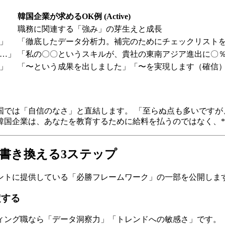
韓国企業が求めるOK例 (Active)
職務に関連する「強み」の芽生えと成長
」
「徹底したデータ分析力。補完のためにチェックリスト
…」
「私の〇〇というスキルが、貴社の東南アジア進出に〇
」
「〜という成果を出しました」「〜を実現します（確信
国では「自信のなさ」と直結します。 「至らぬ点も多いですが
国企業は、あなたを教育するために給料を払うのではなく、**
に書き換える3ステップ
イアントに提供している「必勝フレームワーク」の一部を公開しま
定する
ィング職なら「データ洞察力」「トレンドへの敏感さ」です。