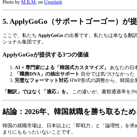
Photo by
M.B.M.
on
Unsplash
5. ApplyGoGo（サポートゴーゴー
ここで、私たち ​
ApplyGoGo
の出番です。私たちは単なる翻訳
ショナル集団です。
ApplyGoGoが提供する3つの価値
AI × 専門家による「韓国式カスタマイズ」
あなたの日
「職務DNA」の抽出サポート
自分では気づけなかった
完璧なフォーマット対応
HWP形式の調整から、韓国企
「翻訳」ではなく「適応」を。
この違いが、書類通過率を3%
結論：2026年、韓国就職を勝ち取るため
韓国の就職市場は、日本以上に「即戦力」と「論理性」を求
まりにももったいないことです。