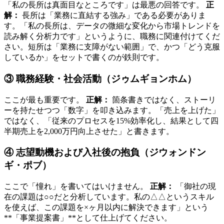
「私の長所は真面目なところです」は最悪の回答です。
正
解：
長所は「業務に直結する強み」である必要がありま
す。「私の長所は、データの微細な変化から市場トレンドを
読み解く分析力です」というように、職務に関連付けてくだ
さい。短所は「業務に支障がない範囲」で、かつ「どう克服
しているか」をセットで書くのが鉄則です。
③ 職務経験・社会活動（ジゥムギョンホム）
ここが最も重要です。
正解：
箇条書きではなく、ストーリ
ーを持たせつつ「数字」を叩き込みます。「売上を上げた」
ではなく、「従来のプロセスを15%効率化し、結果として四
半期売上を2,000万円向上させた」と書きます。
④ 志望動機および入社後の抱負（ジウォンドン
ギ・ポブ）
ここで「憧れ」を書いてはいけません。
正解：
「御社の現
在の課題は○○だと分析しています。私の△△というスキル
を使えば、この課題を×ヶ月以内に解決できます」という
**「事業提案書」**として仕上げてください。