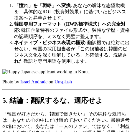
「憧れ」を「戦略」へ変換
: あなたの曖昧な志望動機
を、具体的なROI（投資対効果）に基づいたビジネス
提案へと昇華させます。
韓国専用フォーマット（HWP/標準様式）への完全対
応
: 韓国企業特有のファイル形式や、独特な学歴・資格
の記載順序を、ミスなく完璧に整えます。
ネイティブ・ビジネス表現の極致
: 翻訳機では絶対に出
せない、韓国の採用担当者が「この候補者は韓国のビ
ジネス文化を深く理解している」と確信する、洗練さ
れた敬語と専門用語を使用します。
Photo by
Israel Andrade
on
Unsplash
5. 結論：翻訳するな、適応せよ
「韓国が好きだから、韓国で働きたい」 その純粋な気持ち
は、あなたの心の中にだけ留めておいてください。書類選考
の場において、あなたは「一人のファン」ではなく、「利益