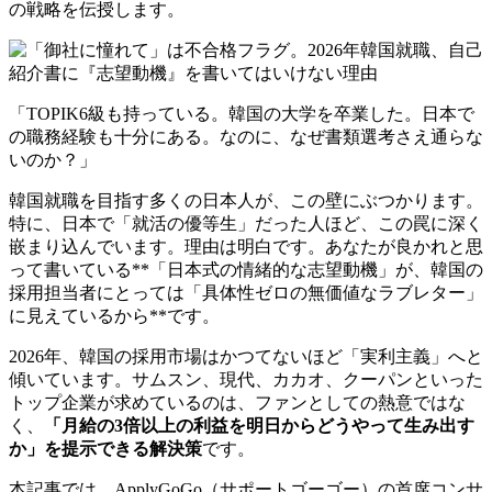
の戦略を伝授します。
「TOPIK6級も持っている。韓国の大学を卒業した。日本で
の職務経験も十分にある。なのに、なぜ書類選考さえ通らな
いのか？」
韓国就職を目指す多くの日本人が、この壁にぶつかります。
特に、日本で「就活の優等生」だった人ほど、この罠に深く
嵌まり込んでいます。理由は明白です。あなたが良かれと思
って書いている**「日本式の情緒的な志望動機」が、韓国の
採用担当者にとっては「具体性ゼロの無価値なラブレター」
に見えているから**です。
2026年、韓国の採用市場はかつてないほど「実利主義」へと
傾いています。サムスン、現代、カカオ、クーパンといった
トップ企業が求めているのは、ファンとしての熱意ではな
く、
「月給の3倍以上の利益を明日からどうやって生み出す
か」を提示できる解決策
です。
本記事では、ApplyGoGo（サポートゴーゴー）の首席コンサ