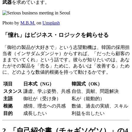
武器
を求めています。
Photo by
M.B.M.
on
Unsplash
「憧れ」はビジネス・ロジックを鈍らせる
「御社の製品が大好きで」という志望動機は、韓国の採用担
当者（インサダムダンジャ）からすれば、「だったら顧客の
ままでいてくれ」という話です。彼らが知りたいのは、あな
たがその製品を「売る」ために、あるいは「改善する」ため
に、どのような数値的根拠を持って動けるかです。
項目
日本式（NG）
韓国式（OK）
スタンス
謙虚、学ぶ姿勢、共感
自信、貢献、問題解決
主語
御社が（受け身）
私が（能動的）
根拠
感情、理念への共感
数値、過去の実績、スキル
目的
成長したい
利益を出したい
2. 「自己紹介書（チャギソゲソ）」の4