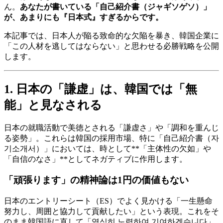
ん。
あなたが書いている「自己紹介書（ジャギソゲソ）」
が、あまりにも『日本式』すぎるからです。
本記事では、日本人が陥る致命的な欠陥を暴き、韓国企業に
「この人材を逃してはならない」と思わせる必勝戦略を公開
します。
1. 日本の「謙虚」は、韓国では「無
能」と見なされる
日本の就職活動で美徳とされる「謙虚さ」や「調和を重んじ
る姿勢」。これらは韓国の採用市場、特に「自己紹介書（자
기소개서）」においては、時として**「主体性の欠如」や
「自信のなさ」**としてネガティブに作用します。
「頑張ります」の精神論は1円の価値もない
日本のエントリーシート（ES）でよく見かける「一生懸命
努力し、周囲と協力して貢献したい」という表現。これをそ
のまま韓国語に直して「열심히 노력하여 기여하겠습니다」