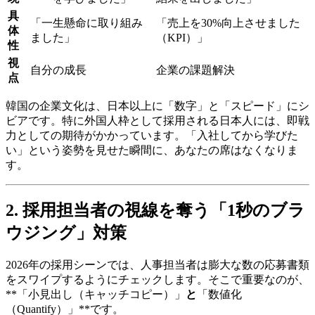
具
「一生懸命に取り組み
「売上を30%向上させました
体
ました」
（KPI）」
性
視
自分の成長
企業の課題解決
点
韓国の企業文化は、日本以上に「数字」と「スピード」にシ
ビアです。特に外国人枠として採用される日本人には、即戦
力としての期待がかかっています。「入社してから学びた
い」という姿勢を見せた瞬間に、あなたの席はなくなりま
す。
2. 採用担当者の視線を奪う「1秒のブラ
ウジング」対策
2026年の採用シーンでは、人事担当者は膨大な数の応募書類
をスワイプするようにチェックします。そこで重要なのが、
**「小見出し（キャッチコピー）」
と
「数値化
（Quantify）」**です。