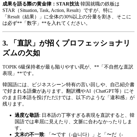
成果を語る際の黄金律：STAR技法
韓国就職の鉄板は
STAR（Situation, Task, Action, Result）ですが、特に
「Result（結果）」に全体の30%以上の分量を割き、そこに
は必ず**「数字」**を入れてください。
3. 「直訳」が招くプロフェッショナリ
ズムの欠如
TOPIK 6級保持者が最も陥りやすい罠が、**「不自然な直訳
表現」**です。
韓国語には、ビジネスシーン特有の言い回しや、自己紹介書
で好まれる語彙があります。翻訳機やAI（ChatGPT等）にそ
のまま日本語を投げただけでは、以下のような「違和感」が
残ります。
過度な敬語
: 日本語の丁寧すぎる表現を直訳すると、韓
国語では卑屈に見えたり、文脈に合わなかったりしま
す。
文末の不一致
: 「〜です（-습니다）」と「〜だ（-