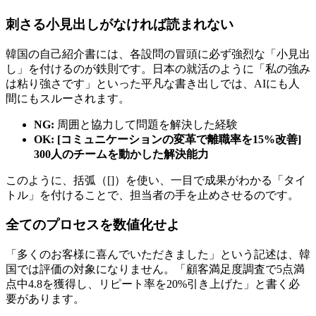
刺さる小見出しがなければ読まれない
韓国の自己紹介書には、各設問の冒頭に必ず強烈な「小見出
し」を付けるのが鉄則です。日本の就活のように「私の強み
は粘り強さです」といった平凡な書き出しでは、AIにも人
間にもスルーされます。
NG:
周囲と協力して問題を解決した経験
OK: [コミュニケーションの変革で離職率を15%改善]
300人のチームを動かした解決能力
このように、括弧（[]）を使い、一目で成果がわかる「タイ
トル」を付けることで、担当者の手を止めさせるのです。
全てのプロセスを数値化せよ
「多くのお客様に喜んでいただきました」という記述は、韓
国では評価の対象になりません。「顧客満足度調査で5点満
点中4.8を獲得し、リピート率を20%引き上げた」と書く必
要があります。