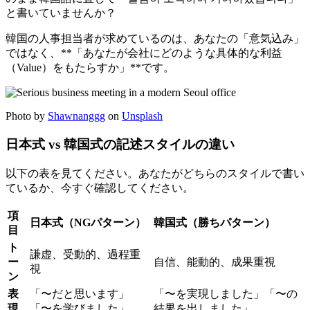
と書いていませんか？
韓国の人事担当者が求めているのは、あなたの「意気込み」
ではなく、**「あなたが会社にどのような具体的な利益
（Value）をもたらすか」**です。
Photo by
Shawnanggg
on
Unsplash
日本式 vs 韓国式の記述スタイルの違い
以下の表を見てください。あなたがどちらのスタイルで書い
ているか、今すぐ確認してください。
項
日本式（NGパターン）
韓国式（勝ちパターン）
目
ト
謙虚、受動的、過程重
ー
自信、能動的、成果重視
視
ン
表
「〜だと思います」
「〜を実現しました」「〜の
現
「〜を学びました」
結果を出しました」