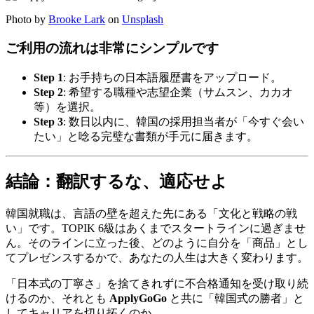
Photo by
Brooke Lark
on
Unsplash
ご利用の流れは非常にシンプルです
Step 1
: お手持ちの日本語履歴書をアップロード。
Step 2
: 希望する職種や志望企業（サムスン、カカオ
等）を選択。
Step 3
: 数日以内に、韓国の採用担当者が「今すぐ会い
たい」と唸る完璧な書類が手元に届きます。
結論：翻訳するな、適応せよ
韓国就職は、言語の壁を超えた先にある「文化と戦略の戦
い」です。TOPIK 6級はあくまでスタートラインに過ぎませ
ん。そのラインに立った後、どのように自分を「商品」とし
てプレゼンスするかで、あなたの人生は大きく変わります。
「日本式の丁寧さ」を捨てきれずに不合格通知を受け取り続
けるのか、それとも ​
ApplyGoGo
と共に「韓国式の勝者」と
してキャリアを切り拓くのか。