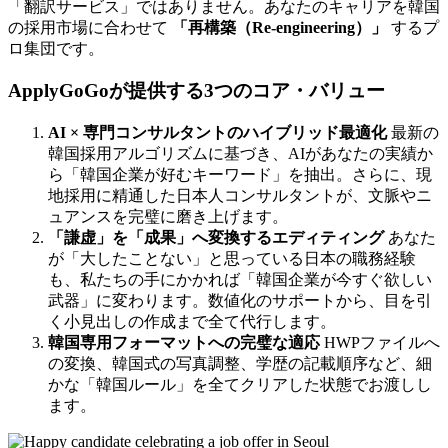
「翻訳サービス」ではありません。あなたのキャリアを韓国
の採用市場に合わせて
「再構築（Re-engineering）」
するプ
ロ集団です。
ApplyGoGoが提供する3つのコア・バリュー
AI × 専門コンサルタントのハイブリッド最適化
最新の
韓国採用アルゴリズムに基づき、AIがあなたの実績か
ら「韓国企業が好むキーワード」を抽出。さらに、現
地採用に精通した日本人コンサルタントが、文脈やニ
ュアンスを完璧に磨き上げます。
「謙虚」を「成果」へ変換するエディティング
あなた
が「大したことない」と思っている日本の職務経験
も、私たちの手にかかれば「韓国企業が今すぐ欲しい
武器」に変わります。数値化のサポートから、目を引
く小見出しの作成まで全て代行します。
韓国専用フォーマットへの完璧な適応
HWPファイルへ
の変換、韓国式の写真調整、学歴の記載順序など、細
かな「韓国ルール」を全てクリアした状態でお渡しし
ます。