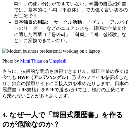
다）」の使い分けができていない。韓国の自己紹介書
では、基本的に「-다（平叙体）」で力強く言い切るの
が主流です。
日本独自の用語
: 「サークル活動」「ゼミ」「アルバイ
トのリーダー」などのニュアンスを、韓国の企業文化
に適した言葉（「동아리」「학회」「매니징経験」な
ど）に変換できていない。
Photo by
Mimi Thian
on
Unsplash
さらに、技術的な問題も無視できません。韓国企業の多くは
今でも ​
HWP（アレアハングル）
形式のファイルを要求した
り、独自の採用サイトに直接入力を求めたりします。日本の
履歴書（JIS規格）をPDFで送るだけでは、検討の土俵にす
ら乗れないことが多々あります。
4. なぜ一人で「韓国式履歴書」を作る
のが危険なのか？