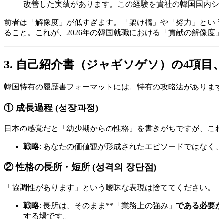
改善した実績があります。この経験を貴社の韓国国内シ
前者は「解像度」が低すぎます。「架け橋」や「努力」という
ること。これが、2026年の韓国就職における「貢献の解像度
3. 自己紹介書（ジャギソゲソ）の4項
韓国特有の履歴書フォーマットには、特有の攻略法がありま
① 成長過程 (성장과정)
日本の感覚だと「幼少期からの性格」を書きがちですが、こ
戦略
: あなたの価値観が形成されたエピソードではなく
② 性格の長所・短所 (성격의 장단점)
「協調性があります」という曖昧な表現は捨ててください。
戦略
: 長所は、そのまま**「業務上の強み」
である必要
する場です。