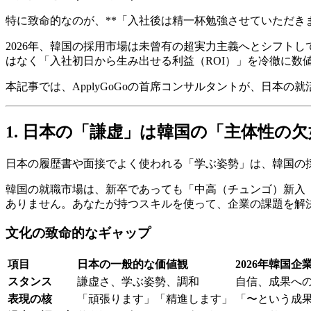
特に致命的なのが、**「入社後は精一杯勉強させていただき
2026年、韓国の採用市場は未曾有の超実力主義へとシフト
はなく「入社初日から生み出せる利益（ROI）」を冷徹に数
本記事では、ApplyGoGoの首席コンサルタントが、日本
1. 日本の「謙虚」は韓国の「主体性の
日本の履歴書や面接でよく使われる「学ぶ姿勢」は、韓国の採
韓国の就職市場は、新卒であっても「中高（チュンゴ）新入
ありません。あなたが持つスキルを使って、企業の課題を解
文化の致命的なギャップ
項目
日本の一般的な価値観
2026年韓国
スタンス
謙虚さ、学ぶ姿勢、調和
自信、成果へ
表現の核
「頑張ります」「精進します」
「〜という成