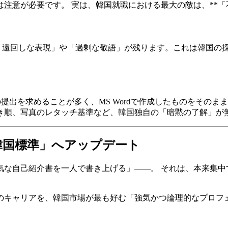
注意が必要です。 実は、韓国就職における最大の敵は、**「
人特有の「遠回しな表現」や「過剰な敬語」が残ります。これは韓
提出を求めることが多く、MS Wordで作成したものをそのま
き順、写真のレタッチ基準など、韓国独自の「暗黙の了解」が
 で「韓国標準」へアップデート
気な自己紹介書を一人で書き上げる」——。 それは、本来集中
のこれまでのキャリアを、韓国市場が最も好む「強気かつ論理的なプ