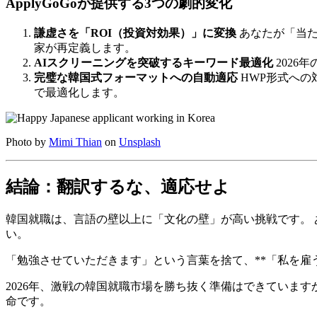
ApplyGoGoが提供する3つの劇的変化
謙虚さを「ROI（投資対効果）」に変換
あなたが「当た
家が再定義します。
AIスクリーニングを突破するキーワード最適化
2026
完璧な韓国式フォーマットへの自動適応
HWP形式への
で最適化します。
Photo by
Mimi Thian
on
Unsplash
結論：翻訳するな、適応せよ
韓国就職は、言語の壁以上に「文化の壁」が高い挑戦です。
い。
「勉強させていただきます」という言葉を捨て、**「私を雇
2026年、激戦の韓国就職市場を勝ち抜く準備はできています
命です。