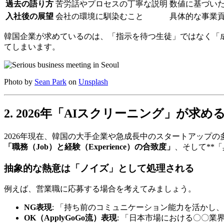
過去の語り方
苦労話やプロセスの丁寧な説明
数値に基づいた
入社後の展望
会社の環境に馴染むこと
具体的な事業貢
韓国企業が求めているのは、「指示を待つ生徒」ではなく「
てしまいます。
Photo by
Sean Park
on
Unsplash
2. 2026年「AIスクリーニング」が求
2026年現在、韓国の大手企業や急成長中のスタートアップ
「職務（Job）と経験（Experience）の合致度」
、そして**
抽象的な熱意は「ノイズ」として処理される
例えば、営業職に応募する場合を考えてみましょう。
NG表現
: 「持ち前のコミュニケーション能力を活か
OK（ApplyGoGo流）表現
: 「日本市場における〇〇業