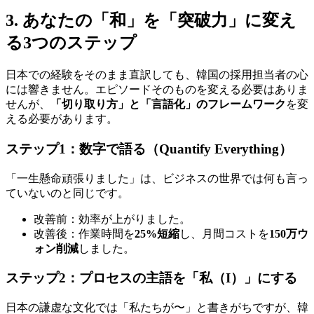
3. あなたの「和」を「突破力」に変え
る3つのステップ
日本での経験をそのまま直訳しても、韓国の採用担当者の心
には響きません。エピソードそのものを変える必要はありま
せんが、
「切り取り方」と「言語化」のフレームワーク
を変
える必要があります。
ステップ1：数字で語る（Quantify Everything）
「一生懸命頑張りました」は、ビジネスの世界では何も言っ
ていないのと同じです。
改善前：効率が上がりました。
改善後：作業時間を​
25%短縮
し、月間コストを​
150万ウ
ォン削減
しました。
ステップ2：プロセスの主語を「私（I）」にする
日本の謙虚な文化では「私たちが〜」と書きがちですが、韓