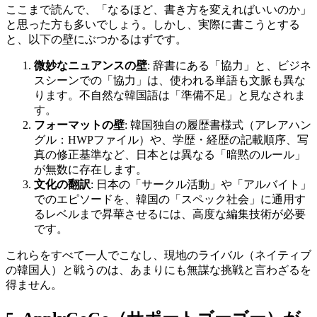
ここまで読んで、「なるほど、書き方を変えればいいのか」
と思った方も多いでしょう。しかし、実際に書こうとする
と、以下の壁にぶつかるはずです。
微妙なニュアンスの壁
: 辞書にある「協力」と、ビジネ
スシーンでの「協力」は、使われる単語も文脈も異な
ります。不自然な韓国語は「準備不足」と見なされま
す。
フォーマットの壁
: 韓国独自の履歴書様式（アレアハン
グル：HWPファイル）や、学歴・経歴の記載順序、写
真の修正基準など、日本とは異なる「暗黙のルール」
が無数に存在します。
文化の翻訳
: 日本の「サークル活動」や「アルバイト」
でのエピソードを、韓国の「スペック社会」に通用す
るレベルまで昇華させるには、高度な編集技術が必要
です。
これらをすべて一人でこなし、現地のライバル（ネイティブ
の韓国人）と戦うのは、あまりにも無謀な挑戦と言わざるを
得ません。