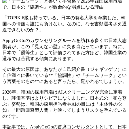
「TOPIK 6級も持っている、日本の有名大学を卒業した、韓
国への情熱も誰にも負けない。なのに、なぜ書類選考さえ通
過できないのか？」
ApplyGoGoのカウンセリングルームを訪れる多くの日本人志
願者が、この「見えない壁」に突き当たっています。特に、
日本で「優等生」として評価されてきた方ほど、韓国企業の
選考では苦戦する傾向にあります。
その最大の原因は、あなたが自己紹介書（ジャギソゲソ）に
自信満々に書いている**「協調性」や「チームワーク」とい
う言葉そのもの**にあると言ったら、驚かれるでしょうか。
2026年、韓国の採用市場はAIスクリーニングが完全に定着
し、評価基準はよりシビアになりました。日本式の「和を尊
ぶ」姿勢は、韓国の採用担当者やAIの目には「主体性の欠
如」「問題回避型人間」と映ってしまうリスクを孕んでいる
のです。
本記事では、ApplyGoGoの首席コンサルタントとして、日本