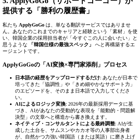
5. ApplyGoGo（サポートゴーゴー）が
提供する「勝利の履歴書」
私たち ​
ApplyGoGo
は、単なる翻訳サービスではありませ
ん。あなたのこれまでのキャリアと経験という「素材」を使
い、韓国企業の採用担当者が「今すぐこの人に会いたい」と
思うような
「韓国仕様の最強スペック」
へと再構築するエ
ージェントです。
ApplyGoGoの「AI変換×専門家添削」プロセス
日本語の経歴をアップロードするだけ
: あなたが日本で
培ってきた「協調性」や「きめ細やかなサポート力」
のエピソードを、そのまま日本語で入力してくださ
い。
AIによるロジック変換
: 2026年の最新採用データに基
づき、AIがあなたの受動的な表現を「能動的・問題解
決型」の文章へと構造から書き換えます。
ネイティブ・コンサルタントによる最終調整
: AIが生
成した土台を、サムスンやカカオ等の人事部出身者
が、自然かつ力強い韓国語（または英語）に磨き上げ