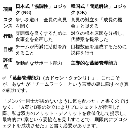
日本式「協調性」ロジッ
韓国式「問題解決」ロジッ
項目
ク (NG)
ク (OK)
スタ
争いを避け、全員の意見
意見の対立を「成長の機
ンス
を聞く
会」と捉える
雰囲気を良くするために
対立の根本原因を分析し、
行動
食事会を企画した
代替案を提示した
チームが円満に活動を終
目標数値を達成するために
目標
えること
説得を行う
評価
受動的なサポート能力
主導的な葛藤管理能力
点
✅
「葛藤管理能力（カドゥン・クァンリ）」
。これこそ
が、あなたが「チームワーク」という言葉の裏に隠すべき真
の能力です。
「メンバー同士が揉めないように気を配った」と書くのでは
なく、「A案とB案の対立によりプロジェクトが停滞した
際、私は双方のメリット・デメリットを数値化して提示し、
最終的にC案という妥協点を見出すことで、期限内にプロジ
ェクトを成功させた」と書く必要があります。