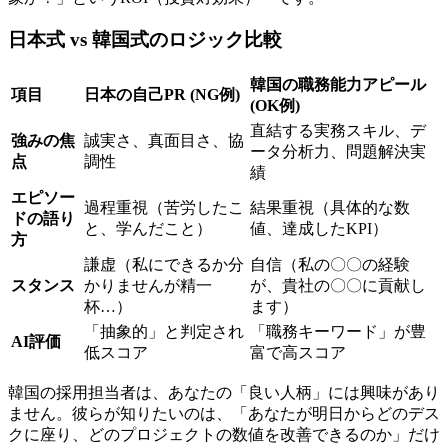
日本式 vs 韓国式のロジック比較
韓国の職務能力アピール
項目
日本の自己PR (NG例)
(OK例)
直結する実務スキル、デ
強みの焦
誠実さ、真面目さ、協
ータ分析力、問題解決実
点
調性
績
エピソー
過程重視（苦労したこ
結果重視（具体的な数
ドの語り
と、学んだこと）
値、達成したKPI）
方
謙虚（私にできるか分
自信（私の〇〇の経験
スタンス
かりませんが精一
が、貴社の〇〇に貢献し
杯…）
ます）
「抽象的」と判定され
「職務キーワード」が豊
AI評価
低スコア
富で高スコア
韓国の採用担当者は、あなたの「良い人柄」には興味があり
ません。彼らが知りたいのは、「あなたが明日からどのデス
クに座り、どのプロジェクトの数値を改善できるのか」だけ