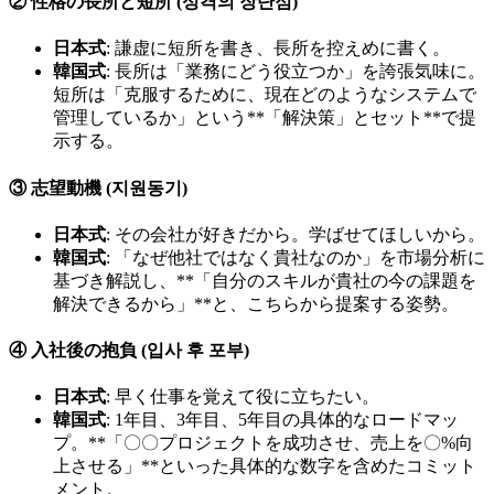
② 性格の長所と短所 (성격의 장단점)
日本式
: 謙虚に短所を書き、長所を控えめに書く。
韓国式
: 長所は「業務にどう役立つか」を誇張気味に。
短所は「克服するために、現在どのようなシステムで
管理しているか」という**「解決策」とセット**で提
示する。
③ 志望動機 (지원동기)
日本式
: その会社が好きだから。学ばせてほしいから。
韓国式
: 「なぜ他社ではなく貴社なのか」を市場分析に
基づき解説し、**「自分のスキルが貴社の今の課題を
解決できるから」**と、こちらから提案する姿勢。
④ 入社後の抱負 (입사 후 포부)
日本式
: 早く仕事を覚えて役に立ちたい。
韓国式
: 1年目、3年目、5年目の具体的なロードマッ
プ。**「〇〇プロジェクトを成功させ、売上を〇%向
上させる」**といった具体的な数字を含めたコミット
メント。