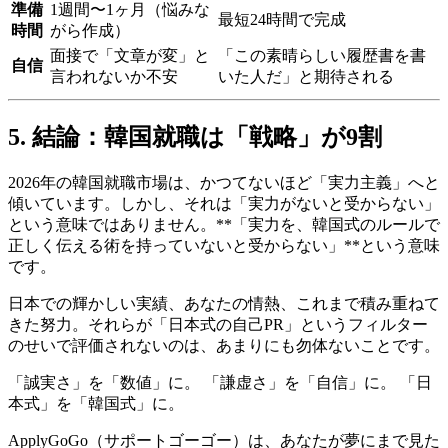
準備
1週間〜1ヶ月（悩みな
最短24時間で完成
時間
がら作成）
面接で「文章が変」と
「この素晴らしい履歴書を書
自信
言われないか不安
いた人だ」と期待される
5. 結論：韓国就職は「戦略」が9割
2026年の韓国就職市場は、かつてないほど「実力主義」へと
傾いています。しかし、それは「実力がないと受からない」
という意味ではありません。**「実力を、韓国式のルールで
正しく伝える術を持っていないと受からない」**という意味
です。
日本での輝かしい実績、あなたの情熱、これまで積み重ねて
きた努力。それらが「日本式の自己PR」というフィルター
のせいで評価されないのは、あまりにも勿体ないことです。
「誠実さ」を「数値」に。 「謙虚さ」を「自信」に。 「日
本式」を「韓国式」に。
ApplyGoGo（サポートゴーゴー）は、あなたが夢にまで見た