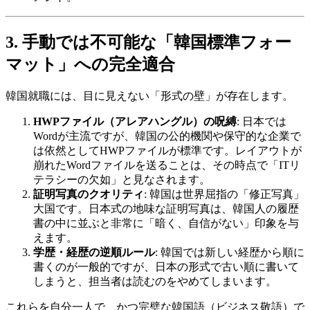
3. 手動では不可能な「韓国標準フォー
マット」への完全適合
韓国就職には、目に見えない「形式の壁」が存在します。
HWPファイル（アレアハングル）の呪縛
: 日本では
Wordが主流ですが、韓国の公的機関や保守的な企業で
は依然としてHWPファイルが標準です。レイアウトが
崩れたWordファイルを送ることは、その時点で「ITリ
テラシーの欠如」と見なされます。
証明写真のクオリティ
: 韓国は世界屈指の「修正写真」
大国です。日本式の地味な証明写真は、韓国人の履歴
書の中に並ぶと非常に「暗く、自信がない」印象を与
えます。
学歴・経歴の逆順ルール
: 韓国では新しい経歴から順に
書くのが一般的ですが、日本の形式で古い順に書いて
しまうと、担当者は読むのをやめてしまいます。
これらを自分一人で、かつ完璧な韓国語（ビジネス敬語）で