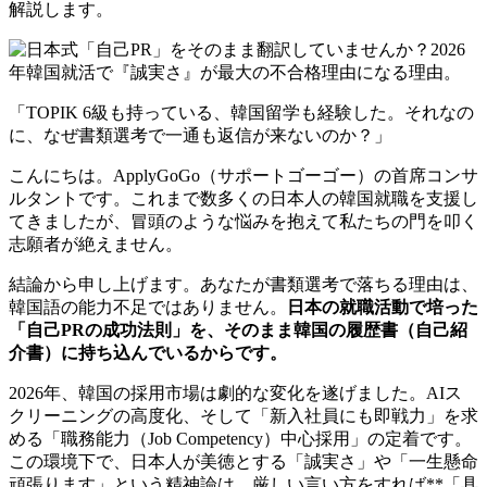
解説します。
「TOPIK 6級も持っている、韓国留学も経験した。それなの
に、なぜ書類選考で一通も返信が来ないのか？」
こんにちは。ApplyGoGo（サポートゴーゴー）の首席コンサ
ルタントです。これまで数多くの日本人の韓国就職を支援し
てきましたが、冒頭のような悩みを抱えて私たちの門を叩く
志願者が絶えません。
結論から申し上げます。あなたが書類選考で落ちる理由は、
韓国語の能力不足ではありません。
日本の就職活動で培った
「自己PRの成功法則」を、そのまま韓国の履歴書（自己紹
介書）に持ち込んでいるからです。
2026年、韓国の採用市場は劇的な変化を遂げました。AIス
クリーニングの高度化、そして「新入社員にも即戦力」を求
める「職務能力（Job Competency）中心採用」の定着です。
この環境下で、日本人が美徳とする「誠実さ」や「一生懸命
頑張ります」という精神論は、厳しい言い方をすれば**「具