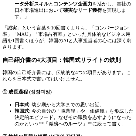
ータ分析スキル
と
コンテンツ企画力
を活かし、貴社の
日本市場進出において
確実なリード獲得
を実現しま
す。」
「誠実」という言葉を10回書くよりも、「コンバージョン
率」「MAU」「市場占有率」といった具体的なビジネス用
語を1回書くほうが、韓国のAIと人事担当者の心には深く刺
さります。
自己紹介書の4大項目：韓国式リライトの鉄則
韓国の自己紹介書には、伝統的な4つの項目があります。こ
れらを日本式で書いてはいけません。
① 成長過程 (성장과정)
日本式
: 幼少期から大学までの思い出話。
韓国式
: 今の自分の「職業観」や「価値観」を形成した
決定的エピソード。なぜその職務を志すようになった
のかという**「職務へのルーツ」**に絞って書く。