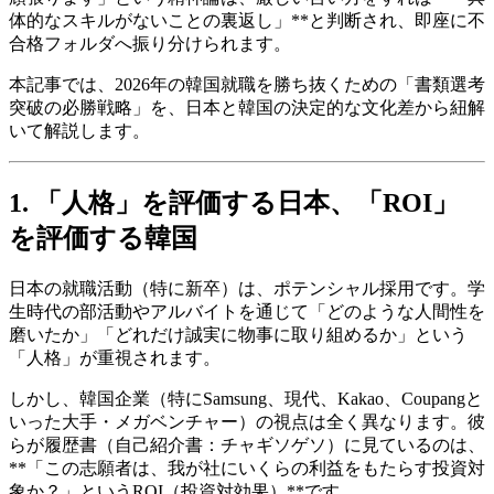
体的なスキルがないことの裏返し」**と判断され、即座に不
合格フォルダへ振り分けられます。
本記事では、2026年の韓国就職を勝ち抜くための「書類選考
突破の必勝戦略」を、日本と韓国の決定的な文化差から紐解
いて解説します。
1. 「人格」を評価する日本、「ROI」
を評価する韓国
日本の就職活動（特に新卒）は、ポテンシャル採用です。学
生時代の部活動やアルバイトを通じて「どのような人間性を
磨いたか」「どれだけ誠実に物事に取り組めるか」という
「人格」が重視されます。
しかし、韓国企業（特にSamsung、現代、Kakao、Coupangと
いった大手・メガベンチャー）の視点は全く異なります。彼
らが履歴書（自己紹介書：チャギソゲソ）に見ているのは、
**「この志願者は、我が社にいくらの利益をもたらす投資対
象か？」というROI（投資対効果）**です。