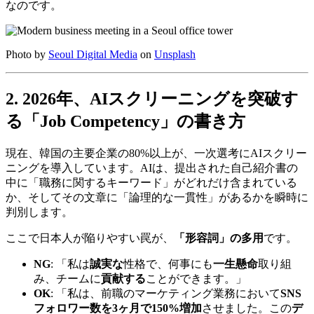
なのです。
Photo by
Seoul Digital Media
on
Unsplash
2. 2026年、AIスクリーニングを突破す
る「Job Competency」の書き方
現在、韓国の主要企業の80%以上が、一次選考にAIスクリー
ニングを導入しています。AIは、提出された自己紹介書の
中に「職務に関するキーワード」がどれだけ含まれている
か、そしてその文章に「論理的な一貫性」があるかを瞬時に
判別します。
ここで日本人が陥りやすい罠が、
「形容詞」の多用
です。
NG
: 「私は
誠実な
性格で、何事にも
一生懸命
取り組
み、チームに
貢献する
ことができます。」
OK
: 「私は、前職のマーケティング業務において​
SNS
フォロワー数を3ヶ月で150%増加
させました。この
デ