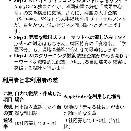
Step 2: AI × ネイティブコンサルタントによるリライト
ApplyGoGo独自のAIが、韓国企業の好む「成果中心
型」の文章構造に変換。さらに、韓国の大手企業
（Samsung、SK等）の人事経験を持つコンサルタント
が、自然かつ力強いビジネス韓国語へと磨き上げま
す。
Step 3: 完璧な韓国式フォーマットへの流し込み
HWP
形式への対応はもちろん、韓国特有の「資格名」「学
歴区分」も、現地の基準に合わせて最適化します。
Step 4: AIスクリーニング対策
志望企業が求める職務キ
ーワードを戦略的に配置。AIによる自動選考を確実に
突破する設計を行います。
利用者と非利用者の差
比較
自力で翻訳・作成した
ApplyGoGoを利用した場合
項目
場合
表現
日本語を直訳した不自
現地の「デキる社員」が書い
の質
然な韓国語
た論理的な文章
通過
10社応募して4〜6社（当社
10社応募して0〜1社
率
比）