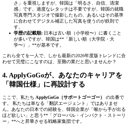
さ」を重視しますが、韓国は「明るさ、自信、清潔
感」です。過度なレタッチは不要ですが、韓国の就職
写真専門スタジオで撮影したもの、あるいはその基準
に合わせてデジタル補正した写真を使うのが鉄則で
す。
学歴の記載順:
日本は古い順（小学校〜）に書くこと
が多いですが、韓国は**「新しい順（大学院・大
学〜）」**が基本です。
これら全てを一人で、しかも最新の2026年度版トレンドに合
わせて完璧にこなすのは、至難の業だと思いませんか？
4. ApplyGoGoが、あなたのキャリアを
「韓国仕様」に再設計する
ここで、私たち ​
ApplyGoGo（サポートゴーゴー）
の出番で
す。 私たちは単なる「翻訳エージェント」ではありませ
ん。あなたの日本での経験を、韓国企業が「喉から手が出る
ほど欲しい」と思う**「グローバル・インパクト・ストーリ
ー」**へと昇華させる戦略家集団です。