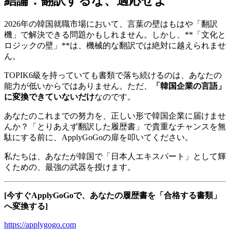
結論：翻訳するな、適応せよ
2026年の韓国就職市場において、言葉の壁はもはや「翻訳
機」で解決できる問題かもしれません。しかし、**「文化と
ロジックの壁」**は、機械的な翻訳では絶対に越えられませ
ん。
TOPIK6級を持っていても書類で落ち続けるのは、あなたの
能力が低いからではありません。ただ、
「韓国企業の言語」
に変換できていないだけ
なのです。
あなたのこれまでの努力を、正しい形で韓国企業に届けませ
んか？「とりあえず翻訳した履歴書」で貴重なチャンスを無
駄にする前に、ApplyGoGoの扉を叩いてください。
私たちは、あなたが韓国で「日本人エキスパート」として輝
くための、最強の武器を授けます。
[今すぐApplyGoGoで、あなたの履歴書を「合格する書類」
へ変換する]
https://applygogo.com