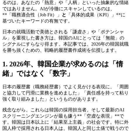
るのは、あなたの「熱意」や「人柄」といった抽象的な情緒
ではありません。AIが冷徹にスキャンしているのは、
**「職務適合性（Job Fit）」
と
「具体的成果（KPI）」**に
基づいたキーワードの有無です。
日本の就職活動で美徳とされる「謙虚さ」や「ポテンシャ
ル」を重視した書き方は、韓国のAIにとっては「無能」の
シグナルにすらなり得ます。本記事では、2026年の韓国就職
を勝ち抜くための、戦略的履歴書作成術を伝授します。
1. 2026年、韓国企業が求めるのは「情
緒」ではなく「数字」
日本の履歴書（職務経歴書）でよく見かける表現に、「周囲
と協力して円滑に業務を進めました」「責任感を持って粘り
強く取り組みました」というものがあります。
残念ながら、これらは韓国の採用担当者、そして最新のAI
スクリーニングエンジンが最も嫌う**「空虚な表現」**で
す。韓国は日本以上に「結果至上主義」の社会です。特に外
国人枠で採用される日本人は、韓国人と同じ土俵で戦うので