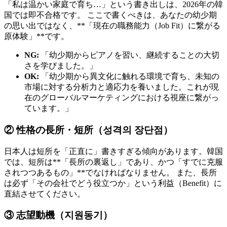
「私は温かい家庭で育ち…」という書き出しは、2026年の韓
国では即不合格です。 ここで書くべきは、あなたの幼少期
の思い出ではなく、**「現在の職務能力（Job Fit）に繋がる
原体験」**です。
NG:
「幼少期からピアノを習い、継続することの大切
さを学びました。」
OK:
「幼少期から異文化に触れる環境で育ち、未知の
市場に対する分析力と適応力を養いました。これが現
在のグローバルマーケティングにおける視座に繋がっ
ています。」
② 性格の長所・短所（성격의 장단점）
日本人は短所を「正直に」書きすぎる傾向があります。韓国
では、短所は**「長所の裏返し」であり、かつ「すでに克服
されつつあるもの」**でなければなりません。 また、長所
は必ず「その会社でどう役立つか」という利益（Benefit）に
直結させてください。
③ 志望動機（지원동기）