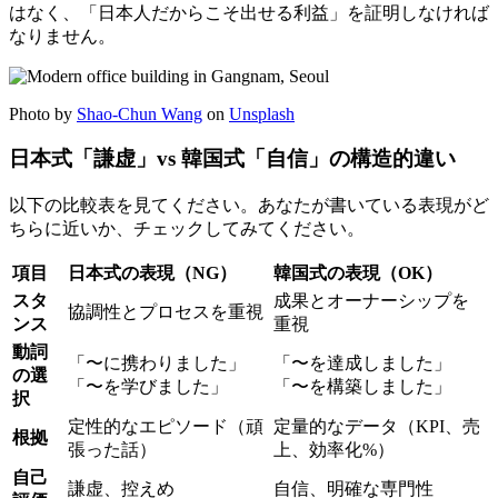
はなく、「日本人だからこそ出せる利益」を証明しなければ
なりません。
Photo by
Shao-Chun Wang
on
Unsplash
日本式「謙虚」vs 韓国式「自信」の構造的違い
以下の比較表を見てください。あなたが書いている表現がど
ちらに近いか、チェックしてみてください。
項目
日本式の表現（NG）
韓国式の表現（OK）
スタ
成果とオーナーシップを
協調性とプロセスを重視
ンス
重視
動詞
「〜に携わりました」
「〜を達成しました」
の選
「〜を学びました」
「〜を構築しました」
択
定性的なエピソード（頑
定量的なデータ（KPI、売
根拠
張った話）
上、効率化%）
自己
謙虚、控えめ
自信、明確な専門性