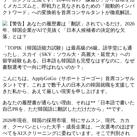
くメカニズムと、即戦力と見なされるための「能動的インパ
クトワード」への変換術を首席コンサルタントが徹底解説。
「TOPIK（韓国語能力試験）は最高級の6級。語学堂にも通
ったし、スカイ（SKY：ソウル大・高麗大・延世大）への
留学経験もある。日本語も韓国語も完璧なはずなのに、なぜ
書類選考で一向に呼ばれないのか？」
こんにちは。ApplyGoGo（サポートゴーゴー）首席コンサル
タントです。これまで数千人の日本人の韓国就職を支援して
きた私から、あえて厳しい現実を申し上げます。
あなたの履歴書が通らない理由、それは**「日本語で書いた
自己PRを、ただ韓国語に翻訳しただけだから」**です。
2026年現在、韓国の採用市場、特にサムスン、現代、カカ
オ、クーパンといった大手・成長企業は、一次選考のほぼす
べてをAIスクリーニングに委ねています。そこで判別され