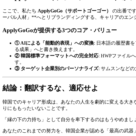
ここで、私たち ​
ApplyGoGo（サポートゴーゴー）
の出番です
ーバル人材」**へとリブランディングする、キャリアのエン
ApplyGoGoが提供する3つのコア・バリュー
① AIによる「能動的表現」への変換
: 日本語の履歴書
る成果」へと書き換えます。
② 韓国標準フォーマットへの完全対応
: HWPファイ
す。
③ ターゲット企業別のパーソナライズ
: サムスンなど
結論：翻訳するな、適応せよ
韓国でのキャリア形成は、あなたの人生を劇的に変える大き
りにももったいないことです。
「縁の下の力持ち」として自分を卑下するのはもうやめましょ
あなたのこれまでの努力を、韓国企業が認める「最高の武器