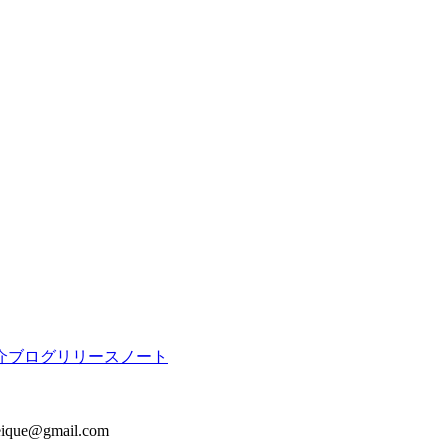
介
ブログ
リリースノート
keique@gmail.com