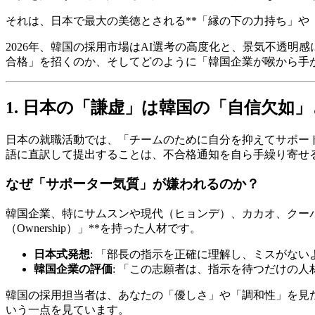
それは、日本で最大の美徳とされる**「縁の下の力持ち」や「
2026年、韓国の採用市場はAI選考の高度化と、景気不透
合格」を招くのか、そしてどのように「韓国企業が喉から手
1. 日本の「謙虚」は韓国の「自信欠如
日本の就職活動では、「チームのために自分を抑えてサポー
語に直訳して提出することは、不合格通知を自ら手繰り寄せ
なぜ「サポーター気質」が嫌われるのか？
韓国企業、特にサムスンや現代（ヒョンデ）、カカオ、クー
（Ownership）」**を持った人材です。
日本式発想
: 「部長の指示を正確に理解し、ミスがな
韓国企業の評価
: 「この志願者は、指示を待つだけの
韓国の採用担当者は、あなたの「優しさ」や「調和性」を見た
いう一点を見ています。