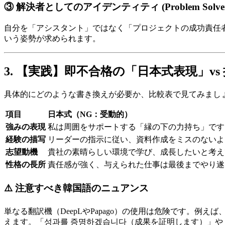
③ 解決者としてのアイデンティティ (Problem Solver
自分を「アシスタント」ではなく「プロジェクトの成功責任者
いう姿勢が求められます。
3. 【実践】即不合格の「日本式表現」v
具体的にどのような書き換えが必要か、比較表で見てみまし
項目
日本式（NG：受動的）
強みの表現
私は周囲をサポートする「縁の下の力持ち」です
経験の描写
リーダーの指示に従い、資料作成をミスのないよ
志望動機
貴社の素晴らしい環境で学び、成長したいと考え
性格の長所
責任感が強く、与えられた仕事は最後までやり遂
⚠️ 注意すべき韓国語のニュアンス
単なる翻訳機（DeepLやPapago）の使用は危険です。
えます。「성과를 증명하겠습니다（成果を証明します）」