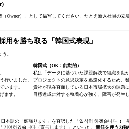
)
（Owner）」として描写してください。たとえ新入社員の立
s 採用を勝ち取る「韓国式表現」
ょう。
韓国式（OK：能動的）
。
私は「データに基づいた課題解決で組織を動
う行いました。
プロジェクトの意思決定を迅速化するため、独
ています。
貴社が現在直面している日本市場拡大の課題
げます。
目標達成に対する執着心が強く、障害が発生した際
例えば、日本語の「頑張ります」を直訳した「열심히 하겠습니다
や「기여하겠습니다（寄与します）」といった、
責任を伴う力強