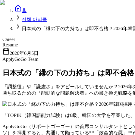
홈
전체 아티클
日本式の「縁の下の力持ち」は即不合格？2026年
Career
Resume
2026年6月5日
ApplyGoGo Team
日本式の「縁の下の力持ち」は即不合格
「調整役」や「謙虚さ」をアピールしていませんか？2026
勝ち取るための『能動的な問題解決者』への書き換え戦略を
「TOPIK（韓国語能力試験）は6級、韓国の大学を卒業し
ApplyGoGo（サポートゴーゴー）の首席コンサルタン
ソ）を拝見すると、共通して陥っている**「致命的な罠」**