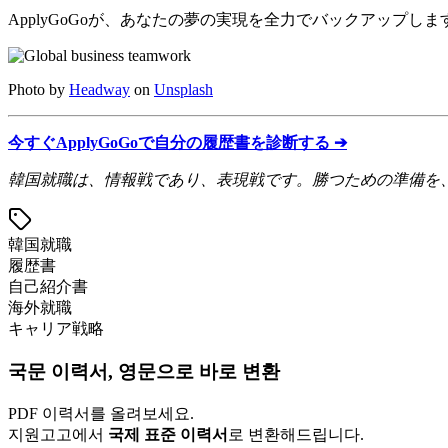
ApplyGoGoが、あなたの夢の実現を全力でバックアップ
Photo by
Headway
on
Unsplash
今すぐApplyGoGoで自分の履歴書を診断する ➔
韓国就職は、情報戦であり、表現戦です。勝つための準備を
韓国就職
履歴書
自己紹介書
海外就職
キャリア戦略
국문 이력서, 영문으로 바로 변환
PDF 이력서를 올려보세요.
지원고고에서
국제 표준 이력서
로 변환해드립니다.