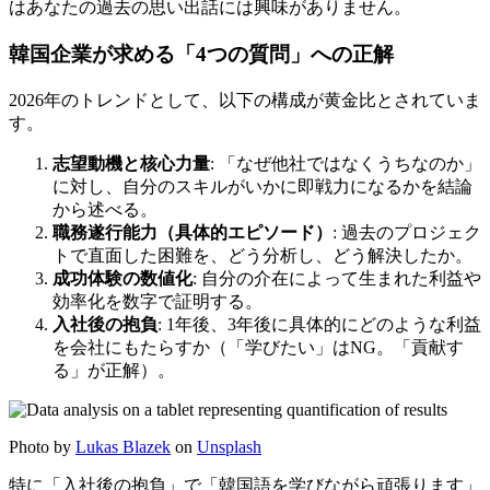
はあなたの過去の思い出話には興味がありません。
韓国企業が求める「4つの質問」への正解
2026年のトレンドとして、以下の構成が黄金比とされていま
す。
志望動機と核心力量
: 「なぜ他社ではなくうちなのか」
に対し、自分のスキルがいかに即戦力になるかを結論
から述べる。
職務遂行能力（具体的エピソード）
: 過去のプロジェク
トで直面した困難を、どう分析し、どう解決したか。
成功体験の数値化
: 自分の介在によって生まれた利益や
効率化を数字で証明する。
入社後の抱負
: 1年後、3年後に具体的にどのような利益
を会社にもたらすか（「学びたい」はNG。「貢献す
る」が正解）。
Photo by
Lukas Blazek
on
Unsplash
特に「入社後の抱負」で「韓国語を学びながら頑張ります」