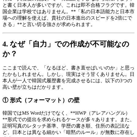
と書く日本人が多いですが、これは即不合格フラグです。韓
国企業は学校ではありません。**「私の日本語能力と日本市
場への理解を使えば、貴社の日本進出のスピードを2倍にで
きる」**と言い切る強さが求められます。
4. なぜ「自力」での作成が不可能なの
か？
ここまで読んで、「なるほど、書き直せばいいのか」と思っ
たかもしれません。しかし、現実はそう甘くありません。日
本人が一人で韓国式履歴書を完成させるには、以下の3つの
高い壁が立ちはだかります。
① 形式（フォーマット）の壁
韓国ではMS Wordだけでなく、​**HWP（アレアハングル）
**形式での提出を求められるケースが多々あります。また、
証明写真のレタッチ基準、学歴の書き順、住所の表記法な
ど、日本とは異なる細かい「暗黙のルール」が無数に存在し