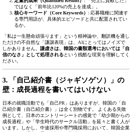
定量的成果（Quantified Results）
: 「売上に貢献した」
ではなく「前年比120%の売上を達成」。
核心キーワード（Core Keywords）
: 応募職種に関連す
る専門用語が、具体的エピソードと共に配置されてい
るか。
「私は一生懸命頑張ります」という精神論や、翻訳機を通し
ただけの不自然な「謙譲表現」は、AIにとってはノイズで
しかありません。
謙虚さは、韓国の書類選考においては「自
信のなさ」として処理される
という残酷な現実を理解してく
ださい。
3. 「自己紹介書（ジャギソゲソ）」の
壁：成長過程を書いてはいけない
日本の就職活動でも「自己PR」はありますが、韓国の「自
己紹介書（自己紹介書）」は全く別物です。 よくある失敗
例として、日本のエントリーシートの感覚で「幼少期からの
成長過程」や「学生時代のサークル活動」を延々と書く人が
います。しかし、中途採用や専門職採用において、韓国企業