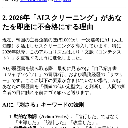
2. 2026年「AIスクリーニング」があな
たを即座に不合格にする理由
現在、韓国の主要企業のほぼ100%が、一次選考にAI（人工
知能）を活用したスクリーニングを導入しています。特に
2026年以降、このアルゴリズムはより「文脈（コンテクス
ト）」を重視するように進化しました。
AIが履歴書を読み取る際、最初に見るのは「自己紹介書
（ジャギソゲソ）」の冒頭3行、および職務経歴の「サマリ
ー」です。ここに以下の要素が含まれていない場合、AIは
あなたの履歴書を「価値の低い定型文」と判断し、人間の担
当者の目に触れる前にゴミ箱へと送ります。
AIに「刺さる」キーワードの法則
動的な動詞（Action Verbs）
: 「進行した」ではなく
「主導した」「設計した」「改善した」。