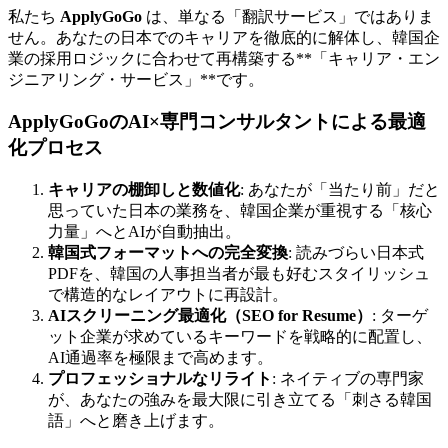
私たち ​
ApplyGoGo
は、単なる「翻訳サービス」ではありま
せん。あなたの日本でのキャリアを徹底的に解体し、韓国企
業の採用ロジックに合わせて再構築する**「キャリア・エン
ジニアリング・サービス」**です。
ApplyGoGoのAI×専門コンサルタントによる最適
化プロセス
キャリアの棚卸しと数値化
: あなたが「当たり前」だと
思っていた日本の業務を、韓国企業が重視する「核心
力量」へとAIが自動抽出。
韓国式フォーマットへの完全変換
: 読みづらい日本式
PDFを、韓国の人事担当者が最も好むスタイリッシュ
で構造的なレイアウトに再設計。
AIスクリーニング最適化（SEO for Resume）
: ターゲ
ット企業が求めているキーワードを戦略的に配置し、
AI通過率を極限まで高めます。
プロフェッショナルなリライト
: ネイティブの専門家
が、あなたの強みを最大限に引き立てる「刺さる韓国
語」へと磨き上げます。