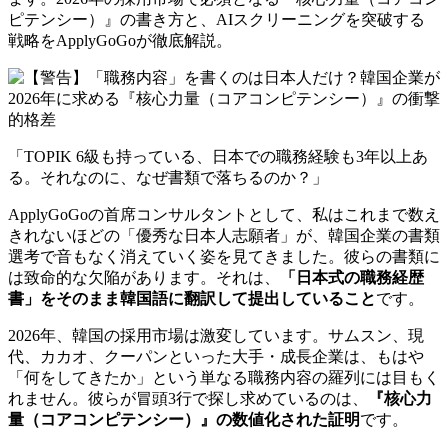
ピテンシー）』の書き方と、AIスクリーニングを突破する
戦略をApplyGoGoが徹底解説。
「TOPIK 6級も持っている、日本での職務経験も3年以上あ
る。それなのに、なぜ書類で落ちるのか？」
ApplyGoGoの首席コンサルタントとして、私はこれまで数え
きれないほどの「優秀な日本人志願者」が、韓国企業の書類
選考で音もなく消えていく姿を見てきました。彼らの書類に
は致命的な欠陥があります。それは、
「日本式の職務経歴
書」をそのまま韓国語に翻訳して提出していること
です。
2026年、韓国の採用市場は激変しています。サムスン、現
代、カカオ、クーパンといった大手・成長企業は、もはや
「何をしてきたか」という単なる職務内容の羅列には目もく
れません。彼らが冒頭3行で探し求めているのは、
『核心力
量（コアコンピテンシー）』の数値化された証明
です。