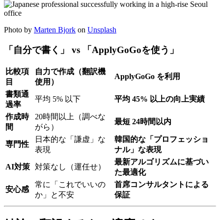
Photo by
Marten Bjork
on
Unsplash
「自分で書く」 vs 「ApplyGoGoを使う」
比較項
自力で作成（翻訳機
ApplyGoGo を利用
目
使用）
書類通
平均 5% 以下
平均 45% 以上の向上実績
過率
作成時
20時間以上（調べな
最短 24時間以内
間
がら）
日本的な「謙虚」な
韓国的な「プロフェッショ
専門性
表現
ナル」な表現
最新アルゴリズムに基づい
AI対策
対策なし（運任せ）
た最適化
常に「これでいいの
首席コンサルタントによる
安心感
か」と不安
保証