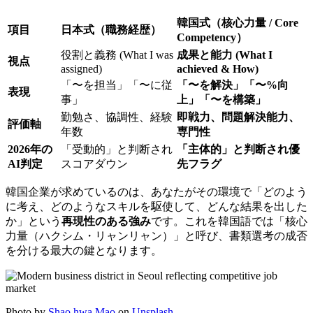
韓国式（核心力量 / Core
項目
日本式（職務経歴）
Competency）
役割と義務 (What I was
成果と能力 (What I
視点
assigned)
achieved & How)
「〜を担当」「〜に従
「〜を解決」「〜%向
表現
事」
上」「〜を構築」
勤勉さ、協調性、経験
即戦力、問題解決能力、
評価軸
年数
専門性
2026年の
「受動的」と判断され
「主体的」と判断され優
AI判定
スコアダウン
先フラグ
韓国企業が求めているのは、あなたがその環境で「どのよう
に考え、どのようなスキルを駆使して、どんな結果を出した
か」という
再現性のある強み
です。これを韓国語では「核心
力量（ハクシム・リャンリャン）」と呼び、書類選考の成否
を分ける最大の鍵となります。
Photo by
Shao hwa Mao
on
Unsplash