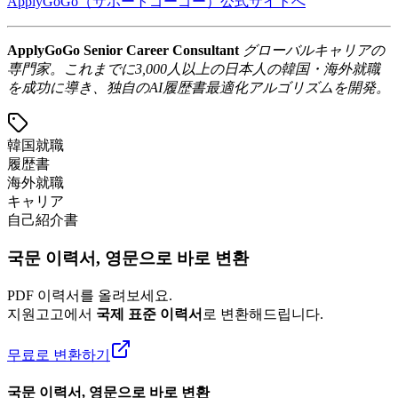
ApplyGoGo（サポートゴーゴー）公式サイトへ
ApplyGoGo Senior Career Consultant
グローバルキャリアの
専門家。これまでに3,000人以上の日本人の韓国・海外就職
を成功に導き、独自のAI履歴書最適化アルゴリズムを開発。
韓国就職
履歴書
海外就職
キャリア
自己紹介書
국문 이력서, 영문으로 바로 변환
PDF 이력서를 올려보세요.
지원고고에서
국제 표준 이력서
로 변환해드립니다.
무료로 변환하기
국문 이력서, 영문으로 바로 변환