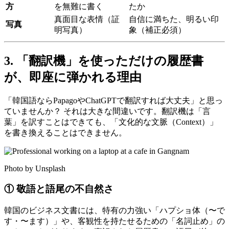
方
を無難に書く
たか
真面目な表情（証
自信に満ちた、明るい印
写真
明写真）
象（補正必須）
3. 「翻訳機」を使っただけの履歴書
が、即座に弾かれる理由
「韓国語ならPapagoやChatGPTで翻訳すれば大丈夫」と思っ
ていませんか？ それは大きな間違いです。翻訳機は「言
葉」を訳すことはできても、「文化的な文脈（Context）」
を書き換えることはできません。
Photo by Unsplash
① 敬語と語尾の不自然さ
韓国のビジネス文書には、特有の力強い「ハプショ体（〜で
す・〜ます）」や、客観性を持たせるための「名詞止め」の