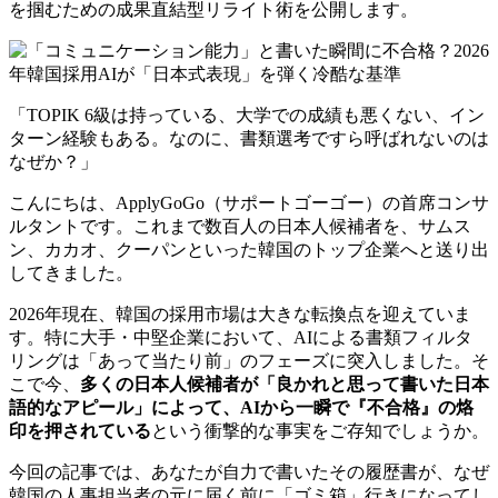
を掴むための成果直結型リライト術を公開します。
「TOPIK 6級は持っている、大学での成績も悪くない、イン
ターン経験もある。なのに、書類選考ですら呼ばれないのは
なぜか？」
こんにちは、ApplyGoGo（サポートゴーゴー）の首席コンサ
ルタントです。これまで数百人の日本人候補者を、サムス
ン、カカオ、クーパンといった韓国のトップ企業へと送り出
してきました。
2026年現在、韓国の採用市場は大きな転換点を迎えていま
す。特に大手・中堅企業において、AIによる書類フィルタ
リングは「あって当たり前」のフェーズに突入しました。そ
こで今、
多くの日本人候補者が「良かれと思って書いた日本
語的なアピール」によって、AIから一瞬で『不合格』の烙
印を押されている
という衝撃的な事実をご存知でしょうか。
今回の記事では、あなたが自力で書いたその履歴書が、なぜ
韓国の人事担当者の元に届く前に「ゴミ箱」行きになってし