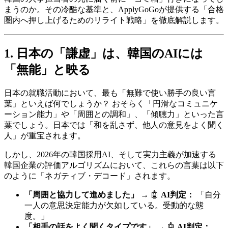
まうのか。その冷酷な基準と、ApplyGoGoが提供する「合格
圏内へ押し上げるためのリライト戦略」を徹底解説します。
1. 日本の「謙虚」は、韓国のAIには
「無能」と映る
日本の就職活動において、最も「無難で使い勝手の良い言
葉」といえば何でしょうか？ おそらく「円滑なコミュニケ
ーション能力」や「周囲との調和」、「傾聴力」といった言
葉でしょう。日本では「和を乱さず、他人の意見をよく聞く
人」が重宝されます。
しかし、2026年の韓国採用AI、そして実力主義が加速する
韓国企業の評価アルゴリズムにおいて、これらの言葉は以下
のように「ネガティブ・デコード」されます。
「周囲と協力して進めました」
→ 🤖 ​
AI判定：
「自分
一人の意思決定能力が欠如している。受動的な態
度。」
「相手の話をよく聞くタイプです」
→ 🤖 ​
AI判定：