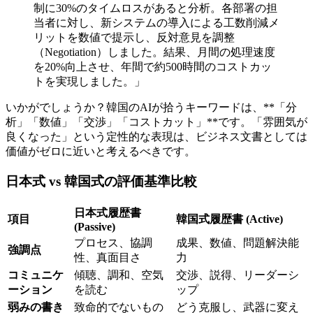
制に30%のタイムロスがあると分析。各部署の担
当者に対し、新システムの導入による工数削減メ
リットを数値で提示し、反対意見を調整
（Negotiation）しました。結果、月間の処理速度
を20%向上させ、年間で約500時間のコストカッ
トを実現しました。」
いかがでしょうか？韓国のAIが拾うキーワードは、**「分
析」「数値」「交渉」「コストカット」**です。「雰囲気が
良くなった」という定性的な表現は、ビジネス文書としては
価値がゼロに近いと考えるべきです。
日本式 vs 韓国式の評価基準比較
日本式履歴書
項目
韓国式履歴書 (Active)
(Passive)
プロセス、協調
成果、数値、問題解決能
強調点
性、真面目さ
力
コミュニケ
傾聴、調和、空気
交渉、説得、リーダーシ
ーション
を読む
ップ
弱みの書き
致命的でないもの
どう克服し、武器に変え