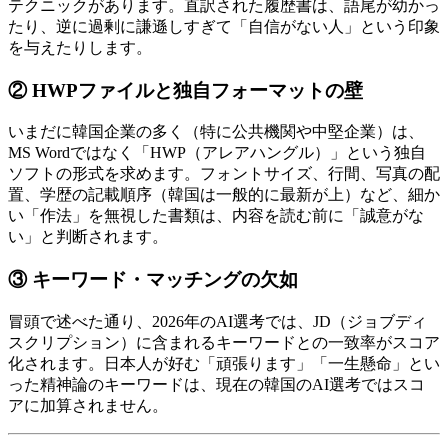
テクニックがあります。直訳された履歴書は、語尾が幼かっ
たり、逆に過剰に謙遜しすぎて「自信がない人」という印象
を与えたりします。
② HWPファイルと独自フォーマットの壁
いまだに韓国企業の多く（特に公共機関や中堅企業）は、
MS Wordではなく「HWP（アレアハングル）」という独自
ソフトの形式を求めます。フォントサイズ、行間、写真の配
置、学歴の記載順序（韓国は一般的に最新が上）など、細か
い「作法」を無視した書類は、内容を読む前に「誠意がな
い」と判断されます。
③ キーワード・マッチングの欠如
冒頭で述べた通り、2026年のAI選考では、JD（ジョブディ
スクリプション）に含まれるキーワードとの一致率がスコア
化されます。日本人が好む「頑張ります」「一生懸命」とい
った精神論のキーワードは、現在の韓国のAI選考ではスコ
アに加算されません。