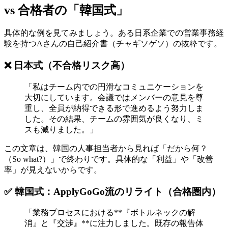
vs 合格者の「韓国式」
具体的な例を見てみましょう。ある日系企業での営業事務経
験を持つAさんの自己紹介書（チャギソゲソ）の抜粋です。
❌ 日本式（不合格リスク高）
「私はチーム内での円滑なコミュニケーションを
大切にしています。会議ではメンバーの意見を尊
重し、全員が納得できる形で進めるよう努力しま
した。その結果、チームの雰囲気が良くなり、ミ
スも減りました。」
この文章は、韓国の人事担当者から見れば「だから何？
（So what?）」で終わりです。具体的な「利益」や「改善
率」が見えないからです。
✅ 韓国式：ApplyGoGo流のリライト（合格圏内）
「業務プロセスにおける**『ボトルネックの解
消』と『交渉』**に注力しました。既存の報告体