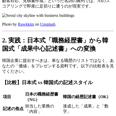
顧客対応、見積書作成」といった名詞の羅列では、AIのス
コアリングで即座に足切りに遭うのが現実です。
Photo by
Rawkkim
on
Unsplash
2. 実践：日本式「職務経歴書」から韓
国式「成果中心記述書」への変換
韓国企業に提出すべきは、単なる職歴のリストではなく、あ
なたの「価値」をプレゼンする資料です。以下の比較表を見
てください。
【比較】日本式 vs 韓国式の記述スタイル
日本の職務経歴書
項目
韓国の経歴記述書（OK）
（NG）
担当した業務の
達成した「成果」と「数
記述の焦点
「内容」
字」