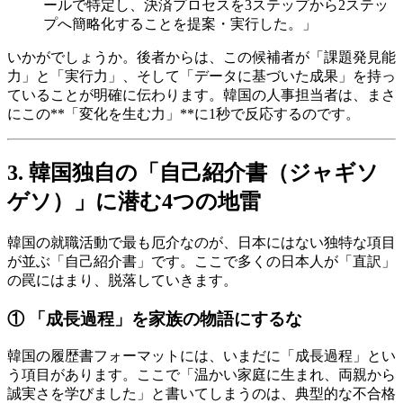
ールで特定し、決済プロセスを3ステップから2ステッ
プへ簡略化することを提案・実行した。」
いかがでしょうか。後者からは、この候補者が「課題発見能
力」と「実行力」、そして「データに基づいた成果」を持っ
ていることが明確に伝わります。韓国の人事担当者は、まさ
にこの**「変化を生む力」**に1秒で反応するのです。
3. 韓国独自の「自己紹介書（ジャギソ
ゲソ）」に潜む4つの地雷
韓国の就職活動で最も厄介なのが、日本にはない独特な項目
が並ぶ「自己紹介書」です。ここで多くの日本人が「直訳」
の罠にはまり、脱落していきます。
① 「成長過程」を家族の物語にするな
韓国の履歴書フォーマットには、いまだに「成長過程」とい
う項目があります。ここで「温かい家庭に生まれ、両親から
誠実さを学びました」と書いてしまうのは、典型的な不合格