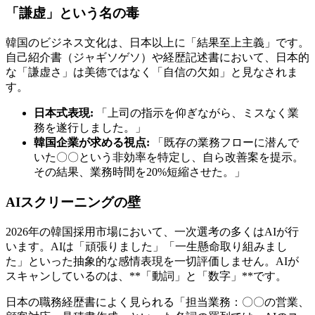
「謙虚」という名の毒
韓国のビジネス文化は、日本以上に「結果至上主義」です。
自己紹介書（ジャギソゲソ）や経歴記述書において、日本的
な「謙虚さ」は美徳ではなく「自信の欠如」と見なされま
す。
日本式表現:
「上司の指示を仰ぎながら、ミスなく業
務を遂行しました。」
韓国企業が求める視点:
「既存の業務フローに潜んで
いた〇〇という非効率を特定し、自ら改善案を提示。
その結果、業務時間を20%短縮させた。」
AIスクリーニングの壁
2026年の韓国採用市場において、一次選考の多くはAIが行
います。AIは「頑張りました」「一生懸命取り組みまし
た」といった抽象的な感情表現を一切評価しません。AIが
スキャンしているのは、**「動詞」と「数字」**です。
日本の職務経歴書によく見られる「担当業務：〇〇の営業、