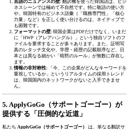
言語のニュアンスの壁
: 翻訳機を使った韓国語は、ビジ
ネスシーンでは極めて不自然です。特に敬語の使い方
や、韓国特有のビジネス語彙（「職務専門性」「核心
力量」など）を正しく使い分けるのは、ネイティブで
も困難です。
フォーマットの壁
: 韓国企業はPDFだけでなく、いまだ
に「HWP（アレアハングル）」という独自ソフトのフ
ァイルを要求することが多々あります。また、証明写
真のレタッチ文化や、学歴・経歴の記載順序など、日
本とは異なる細かい「暗黙のルール」が無数に存在し
ます。
情報の非対称性
: 「今、この企業がどんなキーワードを
重視しているか」というリアルタイムの採用トレンド
は、韓国国内のネットワークがないと入手できませ
ん。
5. ApplyGoGo（サポートゴーゴー）が
提供する「圧倒的な近道」
私たち ​
ApplyGoGo（サポートゴーゴー）
は、単なる翻訳サ