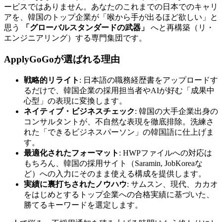
ービスではありません。あなたのこれまでの日本でのキャリ
アを、韓国のトップ企業が「喉から手が出るほど欲しい」と
思う
「グローバルスタンダードの武器」
へと再構築（リ・
エンジニアリング）する専門集団です。
ApplyGoGoが選ばれる理由
戦略的リライト
: 日本語の職務経歴書をアップロードす
るだけで、韓国企業の採用担当者やAIが好む「成果中
心型」の表現に変換します。
ネイティブ・ビジネスチェック
: 韓国の大手企業出身の
コンサルタントが、不自然な表現を徹底排除。洗練さ
れた「できるビジネスパーソン」の韓国語に仕上げま
す。
最適化されたフォーマット
: HWPファイルへの対応は
もちろん、韓国の採用サイト（Saramin, JobKoreaな
ど）への入力にそのまま使える構成を提供します。
実績に裏打ちされたノウハウ
: サムスン、現代、カカオ
をはじめとするトップ企業への合格実績に基づいた、
勝てるキーワードを選定します。