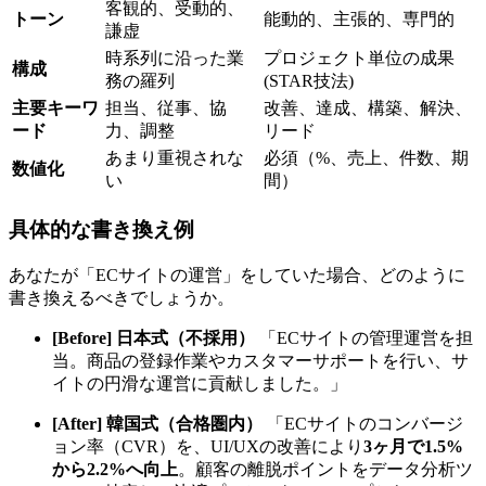
客観的、受動的、
トーン
能動的、主張的、専門的
謙虚
時系列に沿った業
プロジェクト単位の成果
構成
務の羅列
(STAR技法)
主要キーワ
担当、従事、協
改善、達成、構築、解決、
ード
力、調整
リード
あまり重視されな
必須（%、売上、件数、期
数値化
い
間）
具体的な書き換え例
あなたが「ECサイトの運営」をしていた場合、どのように
書き換えるべきでしょうか。
[Before] 日本式（不採用）
「ECサイトの管理運営を担
当。商品の登録作業やカスタマーサポートを行い、サ
イトの円滑な運営に貢献しました。」
[After] 韓国式（合格圏内）
「ECサイトのコンバージ
ョン率（CVR）を、UI/UXの改善により​
3ヶ月で1.5%
から2.2%へ向上
。顧客の離脱ポイントをデータ分析ツ