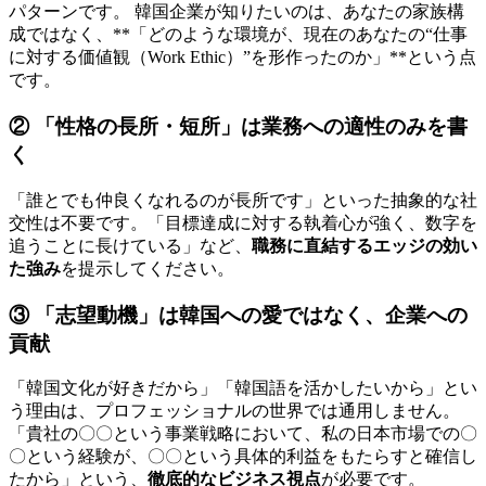
パターンです。 韓国企業が知りたいのは、あなたの家族構
成ではなく、**「どのような環境が、現在のあなたの“仕事
に対する価値観（Work Ethic）”を形作ったのか」**という点
です。
② 「性格の長所・短所」は業務への適性のみを書
く
「誰とでも仲良くなれるのが長所です」といった抽象的な社
交性は不要です。「目標達成に対する執着心が強く、数字を
追うことに長けている」など、
職務に直結するエッジの効い
た強み
を提示してください。
③ 「志望動機」は韓国への愛ではなく、企業への
貢献
「韓国文化が好きだから」「韓国語を活かしたいから」とい
う理由は、プロフェッショナルの世界では通用しません。
「貴社の〇〇という事業戦略において、私の日本市場での〇
〇という経験が、〇〇という具体的利益をもたらすと確信し
たから」という、
徹底的なビジネス視点
が必要です。