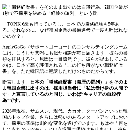
「TOPIK 6級も持っているし、日本での職務経験も5年あ
る。それなのに、なぜ韓国企業の書類選考で一度も呼ばれな
いのか？」
ApplyGoGo（サポートゴーゴー）のコンサルティングルーム
には、こうした悲鳴にも似た相談が毎日届きます。彼らの書
類を拝見すると、原因は一目瞭然です。彼らが提出している
のは、日本で高く評価される「非の打ち所がない職務経歴
書」を、ただ韓国語に翻訳しただけのものだからです。
断言します。
日本の「職務経歴書（職歴の羅列）」をそのま
ま韓国企業に出すのは、採用担当者に「私は受け身の人間で
す」と宣言しているのと同じ、いわば“キャリアの自殺行
為”です。
2026年現在、サムスン、現代、カカオ、クーパンといった韓
国のトップ企業、さらには勢いのあるスタートアップにおい
て、採用の基準は劇的な変化を遂げています。もはや「何を
してきたか（Role）」という説明に価値はありません。彼ら