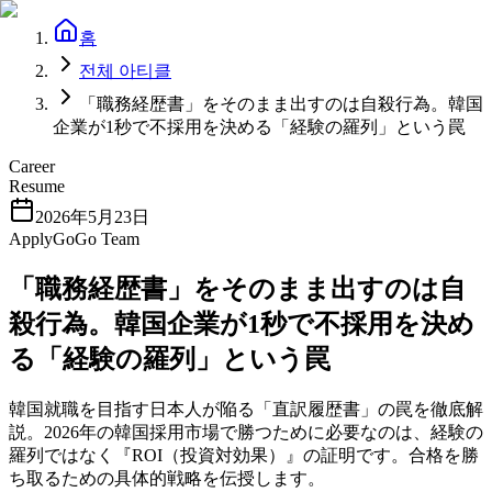
홈
전체 아티클
「職務経歴書」をそのまま出すのは自殺行為。韓国
企業が1秒で不採用を決める「経験の羅列」という罠
Career
Resume
2026年5月23日
ApplyGoGo Team
「職務経歴書」をそのまま出すのは自
殺行為。韓国企業が1秒で不採用を決め
る「経験の羅列」という罠
韓国就職を目指す日本人が陥る「直訳履歴書」の罠を徹底解
説。2026年の韓国採用市場で勝つために必要なのは、経験の
羅列ではなく『ROI（投資対効果）』の証明です。合格を勝
ち取るための具体的戦略を伝授します。