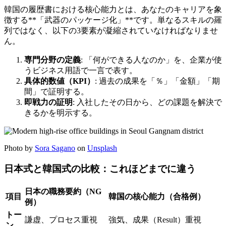
韓国の履歴書における核心能力とは、あなたのキャリアを象
徴する**「武器のパッケージ化」**です。単なるスキルの羅
列ではなく、以下の3要素が凝縮されていなければなりませ
ん。
専門分野の定義
: 「何ができる人なのか」を、企業が使
うビジネス用語で一言で表す。
具体的数値（KPI）
: 過去の成果を「％」「金額」「期
間」で証明する。
即戦力の証明
: 入社したその日から、どの課題を解決で
きるかを明示する。
Photo by
Sora Sagano
on
Unsplash
日本式と韓国式の比較：これほどまでに違う
日本の職務要約（NG
項目
韓国の核心能力（合格例）
例）
トー
謙虚、プロセス重視
強気、成果（Result）重視
ン