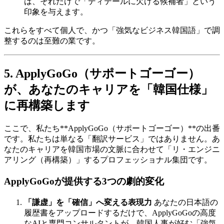
は、それだけで「ディテールに欠ける候補者」という
印象を与えます。
これらをすべて個人で、かつ「強気なビジネス韓国語」で調
整するのは至難の業です。
5. ApplyGoGo（サポートゴーゴー）
が、あなたのキャリアを「韓国仕様」
に再構築します
ここで、私たち​**ApplyGoGo（サポートゴーゴー）**の出番
です。私たちは単なる「翻訳サービス」ではありません。あ
なたのキャリアを韓国市場の文脈に合わせて「リ・エンジニ
アリング（再構築）」するプロフェッショナル集団です。
ApplyGoGoが提供する3つの劇的変化
「謙虚」を「確信」へ変える表現力
あなたの日本語の
履歴書をアップロードするだけで、ApplyGoGoの高度
なAIと専門コンサルタントが、韓国人事が好む「強気