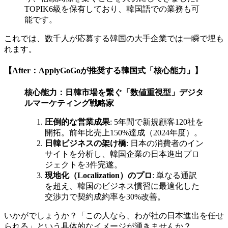
TOPIK6級を保有しており、韓国語での業務も可
能です。
これでは、数千人が応募する韓国の大手企業では一瞬で埋も
れます。
【After：ApplyGoGoが推奨する韓国式「核心能力」】
核心能力：日韓市場を繋ぐ「数値重視型」デジタ
ルマーケティング戦略家
圧倒的な営業成果
: 5年間で新規顧客120社を
開拓。前年比売上150%達成（2024年度）。
日韓ビジネスの架け橋
: 日本の消費者のイン
サイトを分析し、韓国企業の日本進出プロ
ジェクトを3件完遂。
現地化（Localization）のプロ
: 単なる通訳
を超え、韓国のビジネス慣習に最適化した
交渉力で契約成約率を30%改善。
いかがでしょうか？「この人なら、わが社の日本進出を任せ
られる」という具体的なイメージが湧きませんか？