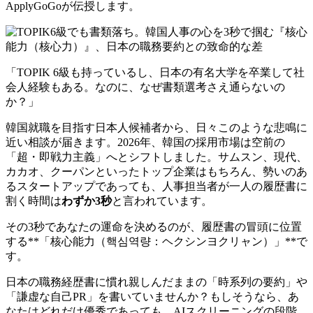
ApplyGoGoが伝授します。
「TOPIK 6級も持っているし、日本の有名大学を卒業して社
会人経験もある。なのに、なぜ書類選考さえ通らないの
か？」
韓国就職を目指す日本人候補者から、日々このような悲鳴に
近い相談が届きます。2026年、韓国の採用市場は空前の
「超・即戦力主義」へとシフトしました。サムスン、現代、
カカオ、クーパンといったトップ企業はもちろん、勢いのあ
るスタートアップであっても、人事担当者が一人の履歴書に
割く時間は
わずか3秒
と言われています。
その3秒であなたの運命を決めるのが、履歴書の冒頭に位置
する**「核心能力（핵심역량：ヘクシンヨクリャン）」**で
す。
日本の職務経歴書に慣れ親しんだままの「時系列の要約」や
「謙虚な自己PR」を書いていませんか？もしそうなら、あ
なたはどれだけ優秀であっても、AIスクリーニングの段階