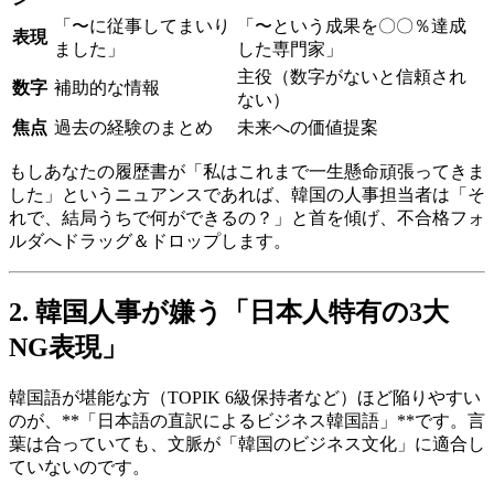
「〜に従事してまいり
「〜という成果を〇〇％達成
表現
ました」
した専門家」
主役（数字がないと信頼され
数字
補助的な情報
ない）
焦点
過去の経験のまとめ
未来への価値提案
もしあなたの履歴書が「私はこれまで一生懸命頑張ってきま
した」というニュアンスであれば、韓国の人事担当者は「そ
れで、結局うちで何ができるの？」と首を傾げ、不合格フォ
ルダへドラッグ＆ドロップします。
2. 韓国人事が嫌う「日本人特有の3大
NG表現」
韓国語が堪能な方（TOPIK 6級保持者など）ほど陥りやすい
のが、**「日本語の直訳によるビジネス韓国語」**です。言
葉は合っていても、文脈が「韓国のビジネス文化」に適合し
ていないのです。