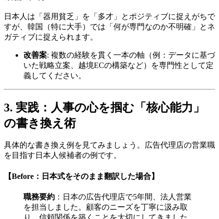
日本人は「器用貧乏」を「多才」とポジティブに捉えがちで
すが、韓国（特に大手）では「何が専門なのか不明確」とネ
ガティブに捉えられます。
改善案
: 複数の経験を貫く一本の軸（例：データに基づ
いた戦略立案、越境ECの構築など）を専門性として定
義してください。
3. 実践：人事の心を掴む「核心能力」
の書き換え術
具体的な書き換え例を見てみましょう。広告代理店の営業職
を目指す日本人候補者の例です。
【Before：日本式をそのまま翻訳した場合】
職務要約
：日本の広告代理店で5年間、法人営業
を担当しました。顧客のニーズを丁寧に汲み取
り、信頼関係を築くことを大切にしてきました。