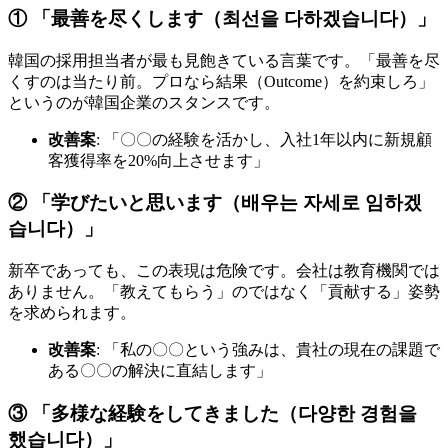
① 「最善を尽くします（최선을 다하겠습니다）」
韓国の採用担当者が最も見飽きている言葉です。「最善を尽
くすのは当たり前。プロなら結果（Outcome）を約束しろ」
というのが韓国企業のスタンスです。
改善案
: 「〇〇の経験を活かし、入社1年以内に新規顧
客獲得率を20%向上させます」
② 「学びたいと思います（배우는 자세로 임하겠
습니다）」
新卒であっても、この表現は危険です。会社は教育機関では
ありません。「教えてもらう」のではなく「貢献する」姿勢
を求められます。
改善案
: 「私の〇〇という強みは、貴社の現在の課題で
ある〇〇の解決に直結します」
③ 「多様な経験をしてきました（다양한 경험을
했습니다）」