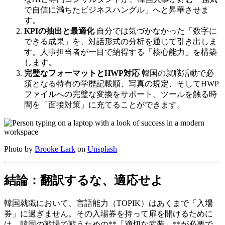
で自信に満ちたビジネスハングル」へと昇華させま
す。
KPIの抽出と最適化
自分では気づかなかった「数字に
できる成果」を、対話形式の分析を通じて引き出しま
す。人事担当者が一目で納得する「核心能力」を構築
します。
完璧なフォーマットとHWP対応
韓国の就職活動で必
須となる特有の学歴記載順、写真の規定、そしてHWP
ファイルへの完璧な変換をサポート。ツールを触る時
間を「面接対策」に充てることができます。
Photo by
Brooke Lark
on
Unsplash
結論：翻訳するな、適応せよ
韓国就職において、言語能力（TOPIK）はあくまで「入場
券」に過ぎません。その入場券を持って扉を開けるために
は、韓国の戦場で戦うための**「適切な武装」**が必要で