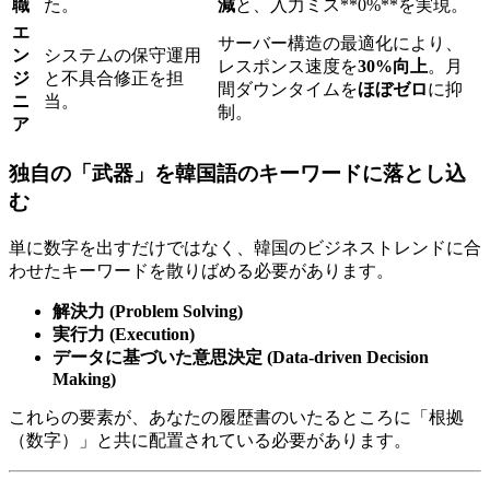
職
た。
減
と、入力ミス​**0%**を実現。
エ
サーバー構造の最適化により、
ン
システムの保守運用
レスポンス速度を​
30%向上
。月
ジ
と不具合修正を担
間ダウンタイムを
ほぼゼロ
に抑
ニ
当。
制。
ア
独自の「武器」を韓国語のキーワードに落とし込
む
単に数字を出すだけではなく、韓国のビジネストレンドに合
わせたキーワードを散りばめる必要があります。
解決力 (Problem Solving)
実行力 (Execution)
データに基づいた意思決定 (Data-driven Decision
Making)
これらの要素が、あなたの履歴書のいたるところに「根拠
（数字）」と共に配置されている必要があります。