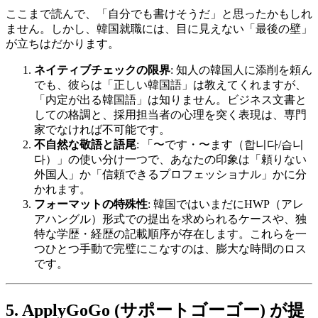
ここまで読んで、「自分でも書けそうだ」と思ったかもしれ
ません。しかし、韓国就職には、目に見えない「最後の壁」
が立ちはだかります。
ネイティブチェックの限界
: 知人の韓国人に添削を頼ん
でも、彼らは「正しい韓国語」は教えてくれますが、
「内定が出る韓国語」は知りません。ビジネス文書と
しての格調と、採用担当者の心理を突く表現は、専門
家でなければ不可能です。
不自然な敬語と語尾
: 「〜です・〜ます（합니다/습니
다）」の使い分け一つで、あなたの印象は「頼りない
外国人」か「信頼できるプロフェッショナル」かに分
かれます。
フォーマットの特殊性
: 韓国ではいまだにHWP（アレ
アハングル）形式での提出を求められるケースや、独
特な学歴・経歴の記載順序が存在します。これらを一
つひとつ手動で完璧にこなすのは、膨大な時間のロス
です。
5. ApplyGoGo (サポートゴーゴー) が提