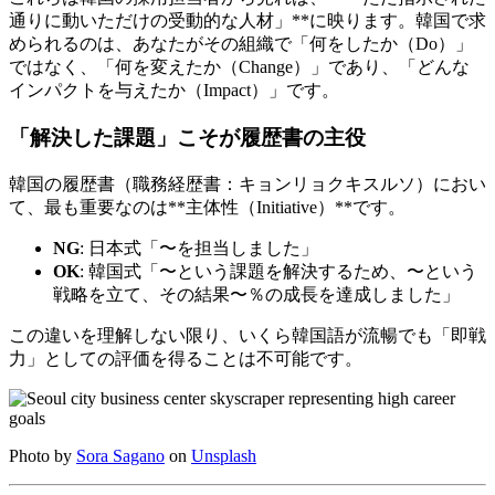
通りに動いただけの受動的な人材」**に映ります。韓国で求
められるのは、あなたがその組織で「何をしたか（Do）」
ではなく、「何を変えたか（Change）」であり、「どんな
インパクトを与えたか（Impact）」です。
「解決した課題」こそが履歴書の主役
韓国の履歴書（職務経歴書：キョンリョクキスルソ）におい
て、最も重要なのは**主体性（Initiative）**です。
NG
: 日本式「〜を担当しました」
OK
: 韓国式「〜という課題を解決するため、〜という
戦略を立て、その結果〜％の成長を達成しました」
この違いを理解しない限り、いくら韓国語が流暢でも「即戦
力」としての評価を得ることは不可能です。
Photo by
Sora Sagano
on
Unsplash