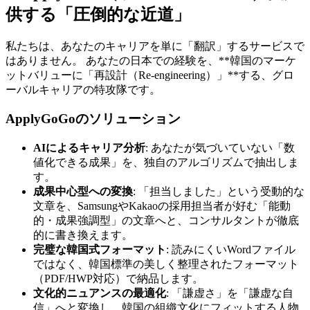
供する「圧倒的な近道」
私たちは、あなたのキャリアを単に「翻訳」するサービスで
はありません。 あなたの日本での経験を、**韓国のマーケ
ットバリューに「再設計（Re-engineering）」**する、グロ
ーバルキャリアの特攻隊です。
ApplyGoGoのソリューション
AIによるキャリア分析
: あなたが気づいていない「数
値化できる成果」を、独自のアルゴリズムで抽出しま
す。
成果中心型への変換
: 「担当しました」という受動的な
文章を、SamsungやKakaoの採用担当者が好む「能動
的・成果強調型」の文章へと、コンサルタントが徹底
的に書き換えます。
完璧な韓国式フォーマット
: 読みにくいWordファイル
ではなく、韓国標準の美しく整理されたフォーマット
（PDF/HWP対応）で納品します。
文化的ニュアンスの最適化
: 「謙虚さ」を「謙虚な自
信」へと変換し、韓国の組織文化にフィットする人物