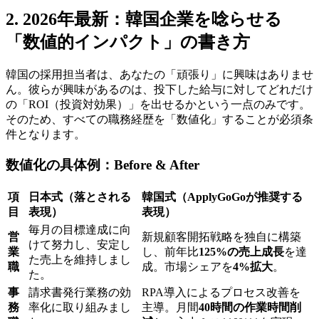
2. 2026年最新：韓国企業を唸らせる
「数値的インパクト」の書き方
韓国の採用担当者は、あなたの「頑張り」に興味はありませ
ん。彼らが興味があるのは、投下した給与に対してどれだけ
の「ROI（投資対効果）」を出せるかという一点のみです。
そのため、すべての職務経歴を「数値化」することが必須条
件となります。
数値化の具体例：Before & After
項
日本式（落とされる
韓国式（ApplyGoGoが推奨する
目
表現）
表現）
毎月の目標達成に向
営
新規顧客開拓戦略を独自に構築
けて努力し、安定し
業
し、前年比​
125%の売上成長
を達
た売上を維持しまし
職
成。市場シェアを​
4%拡大
。
た。
事
請求書発行業務の効
RPA導入によるプロセス改善を
務
率化に取り組みまし
主導。月間​
40時間の作業時間削