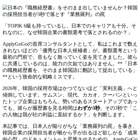
「TOPIK 6級も持っているし、日本でのキャリアも十分。そ
れなのに、なぜ韓国企業の書類選考で落とされるのか？」
ApplyGoGoの首席コンサルタントとして、私はこれまで数え
きれないほどの「優秀な日本人候補者」が、書類選考という
最初の門前で、音もなく散っていく姿を見てきました。彼ら
に共通しているのは、能力の欠如ではありません。**「日本
の職務経歴書を、そのまま韓国語に翻訳して提出している」
**という致命的な戦略ミスです。
2026年、韓国の採用市場はかつてないほど「実利主義」へと
傾倒しています。サムスン、現代、カカオ、クーパンといっ
たトップ企業はもちろん、勢いのあるスタートアップであっ
ても、彼らが履歴書を見る時間は
わずか3秒
。その3秒で「こ
の人物は我が社の利益に直結するか？」を判断します。
本記事では、日本人が陥りがちな「業務羅列の罠」を暴き、
韓国企業の採用担当者が喉から手が出るほど欲しがる「成果
中心型」のドキュメントへと昇華させるための、ApplyGoGo