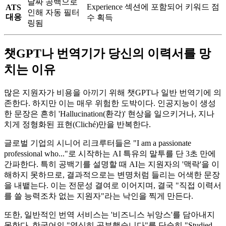
날짜 공백으로
Experience 섹션에 포함되어 키워드 점
ATS
인해 자동 필터
대응
수 획득
링됨
챗GPT나 번역기가 당신의 이력서를 망
치는 이유
많은 지원자가 비용을 아끼기 위해 챗GPT나 일반 번역기에 의
존한다. 하지만 이는 매우 위험한 도박이다. 인공지능이 생성
한 문장은 흔히 'Hallucination(환각)' 현상을 일으키거나, 지나
치게 정형화된 표현(Cliché)만을 반복한다.
글로벌 기업의 시니어 리크루터들은 "I am a passionate
professional who..."로 시작하는 AI 특유의 말투를 단 3초 만에
간파한다. 특히 공백기를 설명할 때 AI는 지원자의 '맥락'을 이
해하지 못하므로, 결과적으로는 변명처럼 들리는 어색한 문장
을 내뱉는다. 이는 전문성 결여로 이어지며, 결국 "직접 이력서
를 쓸 능력조차 없는 지원자"라는 낙인을 찍게 만든다.
또한, 일반적인 번역 서비스는 '비즈니스 뉘앙스'를 담아내지
못한다. 한국어의 "열심히 공부했습니다"를 단순히 "Studied