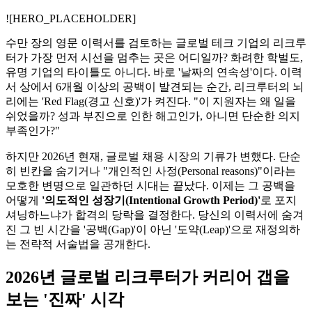
![HERO_PLACEHOLDER]
수만 장의 영문 이력서를 검토하는 글로벌 테크 기업의 리크루
터가 가장 먼저 시선을 멈추는 곳은 어디일까? 화려한 학벌도,
유명 기업의 타이틀도 아니다. 바로 '날짜의 연속성'이다. 이력
서 상에서 6개월 이상의 공백이 발견되는 순간, 리크루터의 뇌
리에는 'Red Flag(경고 신호)'가 켜진다. "이 지원자는 왜 일을
쉬었을까? 성과 부진으로 인한 해고인가, 아니면 단순한 의지
부족인가?"
하지만 2026년 현재, 글로벌 채용 시장의 기류가 변했다. 단순
히 빈칸을 숨기거나 "개인적인 사정(Personal reasons)"이라는
모호한 변명으로 일관하던 시대는 끝났다. 이제는 그 공백을
어떻게
'의도적인 성장기(Intentional Growth Period)'​
로 포지
셔닝하느냐가 합격의 당락을 결정한다. 당신의 이력서에 숨겨
진 그 빈 시간을 '공백(Gap)'이 아닌 '도약(Leap)'으로 재정의하
는 전략적 서술법을 공개한다.
2026년 글로벌 리크루터가 커리어 갭을
보는 '진짜' 시각