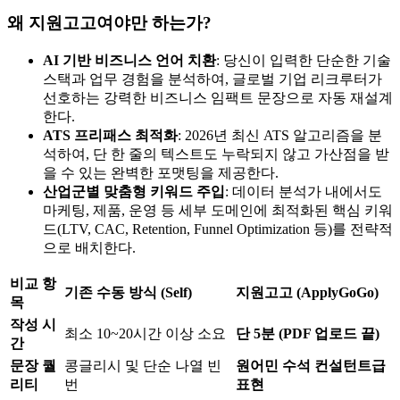
왜 지원고고여야만 하는가?
AI 기반 비즈니스 언어 치환
: 당신이 입력한 단순한 기술
스택과 업무 경험을 분석하여, 글로벌 기업 리크루터가
선호하는 강력한 비즈니스 임팩트 문장으로 자동 재설계
한다.
ATS 프리패스 최적화
: 2026년 최신 ATS 알고리즘을 분
석하여, 단 한 줄의 텍스트도 누락되지 않고 가산점을 받
을 수 있는 완벽한 포맷팅을 제공한다.
산업군별 맞춤형 키워드 주입
: 데이터 분석가 내에서도
마케팅, 제품, 운영 등 세부 도메인에 최적화된 핵심 키워
드(LTV, CAC, Retention, Funnel Optimization 등)를 전략적
으로 배치한다.
비교 항
기존 수동 방식 (Self)
지원고고 (ApplyGoGo)
목
작성 시
최소 10~20시간 이상 소요
단 5분 (PDF 업로드 끝)
간
문장 퀄
콩글리시 및 단순 나열 빈
원어민 수석 컨설턴트급
리티
번
표현