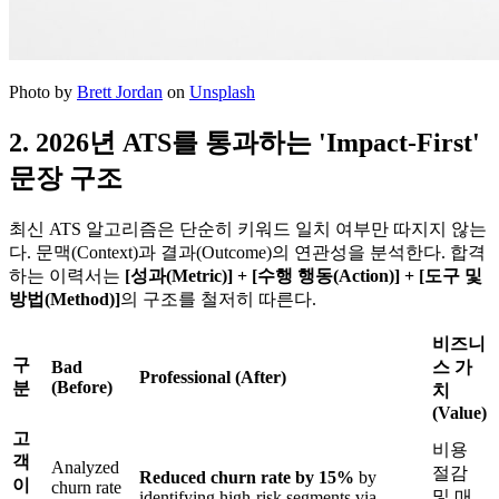
Photo by
Brett Jordan
on
Unsplash
2. 2026년 ATS를 통과하는 'Impact-First'
문장 구조
최신 ATS 알고리즘은 단순히 키워드 일치 여부만 따지지 않는
다. 문맥(Context)과 결과(Outcome)의 연관성을 분석한다. 합격
하는 이력서는
[성과(Metric)] + [수행 행동(Action)] + [도구 및
방법(Method)]​
의 구조를 철저히 따른다.
비즈니
구
Bad
스 가
Professional (After)
(Before)
분
치
(Value)
고
비용
객
Analyzed
절감
Reduced churn rate by 15%
by
이
churn rate
및 매
identifying high-risk segments via