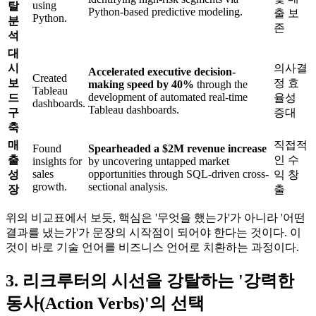
using
탈
Python-based predictive modeling.
출 보
Python.
분
존
석
대
시
의사결
Accelerated executive decision-
Created
보
정 효
making speed by 40%
through the
Tableau
development of automated real-time
드
율성
dashboards.
Tableau dashboards.
구
증대
축
매
직접적
Found
Spearheaded a $2M revenue increase
출
인 수
insights for
by uncovering untapped market
sales
opportunities through SQL-driven cross-
성
익 창
growth.
sectional analysis.
장
출
위의 비교표에서 보듯, 핵심은 '무엇을 했는가'가 아니라 '어떤
결과를 냈는가'가 문장의 시작점이 되어야 한다는 것이다. 이
것이 바로 기술 언어를 비즈니스 언어로 치환하는 과정이다.
3. 리크루터의 시선을 강탈하는 '강력한
동사(Action Verbs)'의 선택