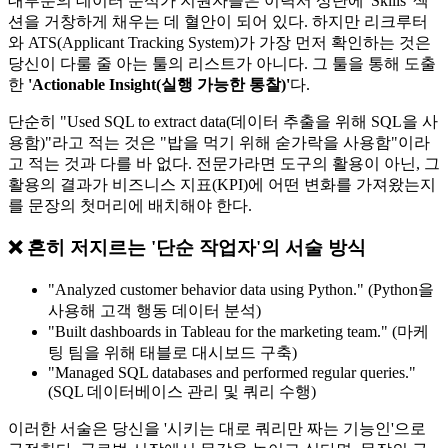
대부분의 데이터 분석가 지원자들은 이력서 상단에 'Skills' 섹
션을 거창하게 채우는 데 혈안이 되어 있다. 하지만 리크루터
와 ATS(Applicant Tracking System)가 가장 먼저 확인하는 것은
당신이 다룰 줄 아는 툴의 리스트가 아니다. 그 툴을 통해 도출
한
'Actionable Insight(실행 가능한 통찰)'​
다.
단순히 "Used SQL to extract data(데이터 추출을 위해 SQL을 사
용함)"라고 적는 것은 "밥을 먹기 위해 숟가락을 사용함"이라
고 적는 것과 다를 바 없다. 전문가라면 도구의 활용이 아닌, 그
활용의 결과가 비즈니스 지표(KPI)에 어떤 변화를 가져왔는지
를 문장의 첫머리에 배치해야 한다.
❌ 흔히 저지르는 '단순 작업자'의 서술 방식
"Analyzed customer behavior data using Python." (Python을
사용해 고객 행동 데이터 분석)
"Built dashboards in Tableau for the marketing team." (마케
팅 팀을 위해 태블로 대시보드 구축)
"Managed SQL databases and performed regular queries."
(SQL 데이터베이스 관리 및 쿼리 수행)
이러한 서술은 당신을 '시키는 대로 쿼리만 짜는 기능인'으로