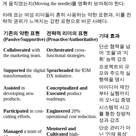
게 움직였는지(Moving the needle)를 명확히 보여줘야 한다.
아래 표는 여성 리더들이 흔히 사용하는 약한 표현과, 이를 전
략적 권위가 느껴지는 강한 표현으로 바꾼 사례다.
기존의 약한 표현
전략적 리더의 표현
기대 효과
(Passive/Supportive)
(Proactive/Authoritative)
단순 협력을 넘
Collaborated
with
Orchestrated
cross-
어 '조율'과 '지
the marketing team.
functional strategies.
휘' 능력 강조
프로젝트의 규
Supported
the digital
Spearheaded
the $5M
모와 주도적 실
transformation.
DX initiative.
행력을 명시
아이디어 제안
Assisted
in
Conceptualized and
developing new
Executed
product
부터 실행까지
products.
roadmaps.
의 오너십 증명
시스템적 사고
Participated
in cost-
Engineered
20%
를 통한 정량적
cutting efforts.
operational cost reduction.
성과 강조
단순 관리가 아
Mentored and
Managed
a team of
Cultivated
high-
닌 '인재 육성'