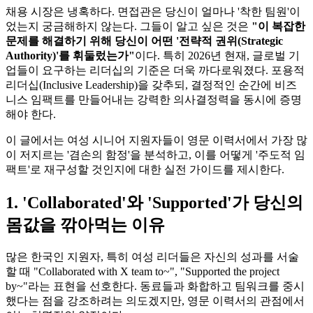
채용 시장은 냉혹하다. 면접관은 당신이 얼마나 '착한 팀원'이
었는지 궁금해하지 않는다. 그들이 알고 싶은 것은
"이 복잡한
문제를 해결하기 위해 당신이 어떤 '전략적 권위(Strategic
Authority)'를 휘둘렀는가"​
이다. 특히 2026년 현재, 글로벌 기
업들이 요구하는 리더십의 기준은 더욱 까다로워졌다. 포용적
리더십(Inclusive Leadership)을 갖추되, 결정적인 순간에 비즈
니스 임팩트를 만들어내는 강력한 의사결정력을 동시에 증명
해야 한다.
이 글에서는 여성 시니어 지원자들이 영문 이력서에서 가장 많
이 저지르는 '겸손의 함정'을 분석하고, 이를 어떻게 '주도적 임
팩트'로 재구성할 것인지에 대한 실전 가이드를 제시한다.
1. 'Collaborated'와 'Supported'가 당신의
몸값을 깎아먹는 이유
많은 한국인 지원자, 특히 여성 리더들은 자신의 성과를 서술
할 때 "Collaborated with X team to~", "Supported the project
by~"라는 표현을 선호한다. 동료들과 화합하고 팀워크를 중시
했다는 점을 강조하려는 의도겠지만, 영문 이력서의 관점에서