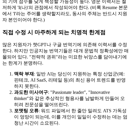
의 기여 점수를 낮게 책정할 가능성이 높다. 영문 이력서는 철
저하게 'I(나)'의 관점에서 작성되어야 한다. (비록 Resume 본문
에서 'I'라는 주어를 생략할지라도, 동사의 주체는 반드시 지원
자 본인이어야 한다.)
직접 수정 시 마주하게 되는 치명적 한계점
많은 지원자가 챗GPT나 구글 번역기에 의존해 이력서를 수정
한다. 하지만 인공지능 번역기들은 대개 문법적 정확성에만 매
몰되어 있다. "전략적 권위"라는 미묘한 뉘앙스를 담아내기에
는 한계가 분명하다.
맥락 부재
: 일반 AI는 당신이 지원하는 특정 산업군(예:
핀테크, AI SaaS, 리테일 등)의 최신 용어 트렌드를 반영
하지 못한다.
과도한 미사여구
: "Passionate leader", "Innovative
thinker"와 같은 추상적인 형용사를 남발하게 만들어 오
히려 전문성을 떨어뜨린다.
포맷팅 오류
: 워드 파일에서 한 줄만 밀려도 ATS 가독성
이 엉망이 되는데, 이를 개인이 일일이 수정하는 데는 엄
청난 시간이 소요된다.