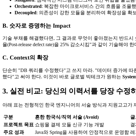
Orchestrated
: 복잡한 마이크로서비스 간의 흐름을 조율했
Decoupled
: 의존성이 강한 모듈을 분리하여 확장성을 확
B. 숫자로 증명하는 Impact
기술 부채를 해결했다면, 그 결과로 무엇이 좋아졌는지 반드시 숫
율(Post-release defect rate)을 25% 감소시킴"과 같이 기술해야 한
C. Context의 확장
단순히 "DB 쿼리를 수정했다"고 쓰지 마라. "데이터 증가에 
했다"고 써야 한다. 이것이 바로 글로벌 빅테크가 원하는 ​
System
3. 실전 비교: 당신의 이력서를 당장 수정
아래 표는 전형적인 한국 엔지니어의 서술 방식과 지원고고가 
구분
흔한 한국식/직역 서술 (Avoid)
글
프로젝트 목표
쇼핑몰 결제 모듈 신규 기능 개발
결
주요 성과
Java와 Spring을 사용하여 안정적으로 운영함
레