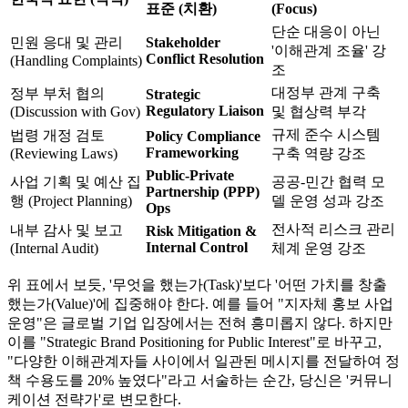
표준 (치환)
(Focus)
단순 대응이 아닌
민원 응대 및 관리
Stakeholder
'이해관계 조율' 강
Conflict Resolution
(Handling Complaints)
조
대정부 관계 구축
정부 부처 협의
Strategic
Regulatory Liaison
(Discussion with Gov)
및 협상력 부각
규제 준수 시스템
법령 개정 검토
Policy Compliance
Frameworking
(Reviewing Laws)
구축 역량 강조
Public-Private
사업 기획 및 예산 집
공공-민간 협력 모
Partnership (PPP)
행 (Project Planning)
델 운영 성과 강조
Ops
전사적 리스크 관리
내부 감사 및 보고
Risk Mitigation &
Internal Control
(Internal Audit)
체계 운영 강조
위 표에서 보듯, '무엇을 했는가(Task)'보다 '어떤 가치를 창출
했는가(Value)'에 집중해야 한다. 예를 들어 "지자체 홍보 사업
운영"은 글로벌 기업 입장에서는 전혀 흥미롭지 않다. 하지만
이를 "Strategic Brand Positioning for Public Interest"로 바꾸고,
"다양한 이해관계자들 사이에서 일관된 메시지를 전달하여 정
책 수용도를 20% 높였다"라고 서술하는 순간, 당신은 '커뮤니
케이션 전략가'로 변모한다.