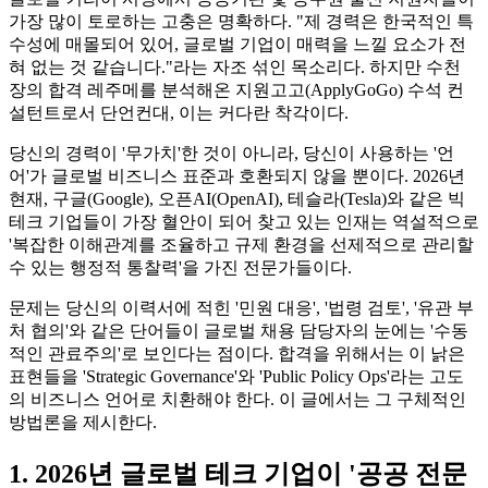
가장 많이 토로하는 고충은 명확하다. "제 경력은 한국적인 특
수성에 매몰되어 있어, 글로벌 기업이 매력을 느낄 요소가 전
혀 없는 것 같습니다."라는 자조 섞인 목소리다. 하지만 수천
장의 합격 레주메를 분석해온 지원고고(ApplyGoGo) 수석 컨
설턴트로서 단언컨대, 이는 커다란 착각이다.
당신의 경력이 '무가치'한 것이 아니라, 당신이 사용하는 '언
어'가 글로벌 비즈니스 표준과 호환되지 않을 뿐이다. 2026년
현재, 구글(Google), 오픈AI(OpenAI), 테슬라(Tesla)와 같은 빅
테크 기업들이 가장 혈안이 되어 찾고 있는 인재는 역설적으로
'복잡한 이해관계를 조율하고 규제 환경을 선제적으로 관리할
수 있는 행정적 통찰력'을 가진 전문가들이다.
문제는 당신의 이력서에 적힌 '민원 대응', '법령 검토', '유관 부
처 협의'와 같은 단어들이 글로벌 채용 담당자의 눈에는 '수동
적인 관료주의'로 보인다는 점이다. 합격을 위해서는 이 낡은
표현들을 'Strategic Governance'와 'Public Policy Ops'라는 고도
의 비즈니스 언어로 치환해야 한다. 이 글에서는 그 구체적인
방법론을 제시한다.
1. 2026년 글로벌 테크 기업이 '공공 전문