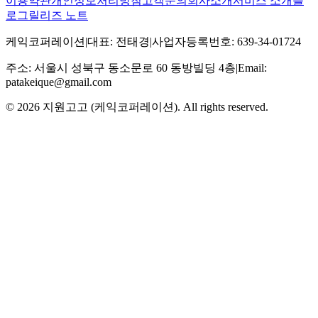
이용약관
개인정보처리방침
고객문의
회사소개
서비스 소개
블
로그
릴리즈 노트
케익코퍼레이션
|
대표
:
전태경
|
사업자등록번호
:
639-34-01724
주소
:
서울시 성북구 동소문로 60 동방빌딩 4층
|
Email:
patakeique@gmail.com
© 2026
지원고고 (케익코퍼레이션)
. All rights reserved.