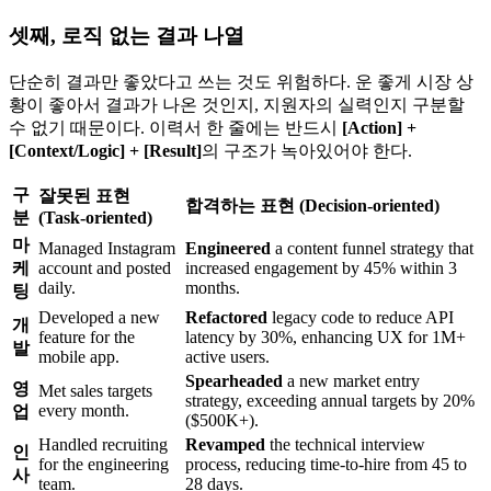
셋째, 로직 없는 결과 나열
단순히 결과만 좋았다고 쓰는 것도 위험하다. 운 좋게 시장 상
황이 좋아서 결과가 나온 것인지, 지원자의 실력인지 구분할
수 없기 때문이다. 이력서 한 줄에는 반드시
[Action] +
[Context/Logic] + [Result]​
의 구조가 녹아있어야 한다.
구
잘못된 표현
합격하는 표현 (Decision-oriented)
분
(Task-oriented)
마
Managed Instagram
Engineered
a content funnel strategy that
케
account and posted
increased engagement by 45% within 3
daily.
months.
팅
Developed a new
Refactored
legacy code to reduce API
개
feature for the
latency by 30%, enhancing UX for 1M+
발
mobile app.
active users.
Spearheaded
a new market entry
영
Met sales targets
strategy, exceeding annual targets by 20%
every month.
업
($500K+).
Handled recruiting
Revamped
the technical interview
인
for the engineering
process, reducing time-to-hire from 45 to
사
team.
28 days.