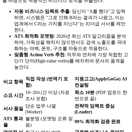
를 바탕으로 역동적인 비즈니스 로직을 추출한다.
자동 비즈니스 임팩트 추출
: 당신이 "A를 했다"고 입력
하면, 시스템은 "그로 인해 B라는 결과가 나왔고, 이는
업계에서 C라는 가치를 지닌다"는 리더급 서사를 제안
한다.
ATS 최적화 포맷팅
: 2026년 최신 ATS 알고리즘을 분석
하여, 가독성을 해치지 않으면서도 검색 노출도를 극대
화하는 여백, 폰트, 구조를 자동으로 적용한다.
맞춤형 Action Verb 추천
: 직무와 연차에 가장 적합한 고
단가 단어(High-value verbs)를 배치하여 문서의 품격을
높인다.
직접 작성 (번역기 포
지원고고(ApplyGoGo) AI
비교 항목
함)
컨설팅
10~20시간 이상 (자료
최소 10분
(PDF 업로드 한
소요 시간
조사 포함)
번으로 끝)
단순 업무 나열
전략적 임팩트 중심
서사 품질
(Worker)
(Leader)
ATS 통과
불분명 (포맷팅 오류 잦
99% 최적화 검증 완료
율
음)