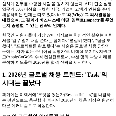
실하게 업무를 수행한 사람'을 원하지 않는다. AI가 단순 실행
업무의 80% 이상을 대체한 지금, 기업이 고액의 연봉을 주며
채용하려는 인재는 따로 있다. 바로
'왜(Why)' 그 의사결정을
내렸으며, 그 결과가 비즈니스에 어떤 '임팩트(Impact)'를 주었
는지 증명할 수 있는 전략적 인재​
다.
한국인 지원자들이 가장 많이 저지르는 치명적인 실수는 이력
서를 '업무 일지'처럼 쓴다는 점이다. "열심히 했다", "팀을 도
왔다", "프로젝트를 완료했다"는 서술은 글로벌 채용 담당자
눈에는 '자아 없는 주니어급 실행가'로 비춰질 뿐이다. 지원고
고(ApplyGoGo)의 수석 컨설턴트로서, 수천 명의 낙방 사례를
분석하며 도출한 2026년형 합격 전략을 제시한다.
1. 2026년 글로벌 채용 트렌드: 'Task'의
시대는 끝났다
과거에는 이력서에 '무엇을 했는가(Responsibilities)'를 나열하
는 것만으로도 충분했다. 하지만 2026년의 채용 시장은 완전히
다른 메커니즘으로 작동한다.