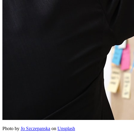
Photo by
Jo Szczepanska
on
Unsplash