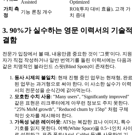
Assisted
Optimized
가치 측
ROI(투자 대비 효율), 고객 가
기능 론칭 개수
정
치 증대
3. 90%가 실수하는 영문 이력서의 기술적
결함
전문가 입장에서 볼 때, 내용만큼 중요한 것이 '그릇'이다. 지원
자가 직접 작성하거나 일반 번역기를 돌린 이력서에는 다음과
같은 치명적인 블라인드 스팟(Blind Spots)이 존재한다.
동사 시제의 불일치
: 현재 진행 중인 업무는 현재형, 완료
된 업무는 과거형으로 써야 한다. 이 사소한 실수가 이력
서의 전문성을 순식간에 갉아먹는다.
모호한 수치 사용
: "Many users", "Significantly improved"
같은 표현은 리크루터에게 아무런 정보도 주지 못한다.
"25% MoM growth", "Reduced churn by 15bp" 처럼 구체
적인 숫자를 제시해야 한다.
가독성 낮은 레이아웃
: ATS는 복잡한 표나 이미지, 특수
기호를 읽지 못한다. 여백(White Space)을 0.5~1인치 사이
로 설정하고, 표준 폰트(Arial, Calibri 등)를 사용하여 기