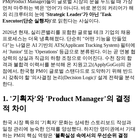
PM(Product Manager)들이 글로벌 시장의 문을 두드릴 때 가장
먼저 마주하는 벽은 '언어'가 아니다. 바로 본인의 커리어가 해
외 리크루터의 눈에
'Strategic Leader'가 아닌 'Task
Executor(단순 실행자)'​
로 읽힌다는 사실이다.
2026년 현재, 실리콘밸리를 포함한 글로벌 테크 기업의 채용
프로세스는 더욱 냉혹해졌다. 단순히 "어떤 기능을 만들었
다"는 나열은 AI 기반의 ATS(Applicant Tracking System) 필터에
서 'Junior' 또는 'Operations' 등급으로 분류된다. 이는 곧 연봉 협
상력의 상실과 직급의 하향 조정으로 이어진다. 수천 장의 합
격과 불합격 이력서를 분석해 온 지원고고(ApplyGoGo)의 관
점에서, 한국형 PM이 글로벌 스탠다드로 도약하기 위해 반드
시 갖춰야 할 '의사결정 논리(Decision Logic)' 설계 전략을 분석
한다.
1. '기획자'와 'Product Manager'의 결정
적 차이
한국 시장 특유의 '기획자' 문화는 상세한 스토리보드 작성과
일정 관리에 능숙한 인재를 양성했다. 하지만 영미권에서 기대
하는 PM의 핵심 역량은
'불확실성 속에서의 우선순위 결정