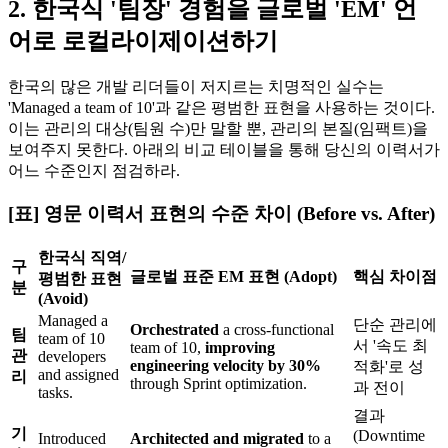
2. 한국식 '팀장' 경험을 글로벌 'EM' 언
어로 로컬라이제이션하기
한국의 많은 개발 리더들이 저지르는 치명적인 실수는
'Managed a team of 10'과 같은 평범한 표현을 사용하는 것이다.
이는 관리의 대상(팀원 수)만 말할 뿐, 관리의 본질(임팩트)을
보여주지 못한다. 아래의 비교 테이블을 통해 당신의 이력서가
어느 수준인지 점검하라.
[표] 영문 이력서 표현의 수준 차이 (Before vs. After)
한국식 직역/
구
글로벌 표준 EM 표현 (Adopt)
핵심 차이점
평범한 표현
분
(Avoid)
Managed a
단순 관리에
Orchestrated
a cross-functional
팀
team of 10
서 '속도 최
team of 10, ​
improving
관
developers
engineering velocity by 30%
적화'로 성
and assigned
리
through Sprint optimization.
과 전이
tasks.
결과
기
(Downtime
Introduced
Architected and migrated
to a