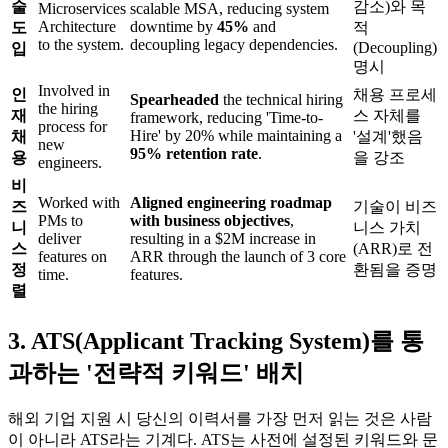
술
감소)와 목
Microservices
scalable MSA, reducing system
Architecture
downtime by ​
45%
and
도
적
to the system.
decoupling legacy dependencies.
(Decoupling)
입
명시
Involved in
인
채용 프로세
Spearheaded
the technical hiring
the hiring
재
스 자체를
framework, reducing 'Time-to-
process for
Hire' by 20% while maintaining a ​
채
'설계'했음
new
95% retention rate
.
용
을 강조
engineers.
비
Worked with
Aligned engineering roadmap
즈
기술이 비즈
PMs to
with business objectives
,
니
니스 가치
deliver
resulting in a $2M increase in
스
(ARR)로 전
features on
ARR through the launch of 3 core
정
환됨을 증명
time.
features.
렬
3. ATS(Applicant Tracking System)를 통
과하는 '전략적 키워드' 배치
해외 기업 지원 시 당신의 이력서를 가장 먼저 읽는 것은 사람
이 아니라 ATS라는 기계다. ATS는 사전에 설정된 키워드와 문