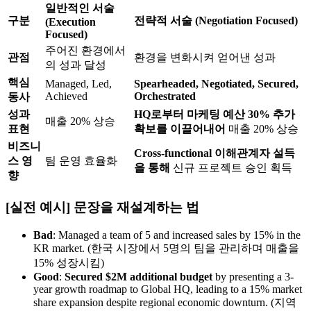
일반적인 서술
구분
전략적 서술 (Negotiation Focused)
(Execution
Focused)
주어진 환경에서
관점
환경을 변화시켜 얻어낸 성과
의 성과 달성
핵심
Managed, Led,
Spearheaded, Negotiated, Secured,
Achieved
Orchestrated
동사
성과
HQ로부터 마케팅 예산 30% 추가
매출 20% 상승
표현
확보를 이끌어내어
매출 20% 상승
비즈니
Cross-functional 이해관계자 설득
스 영
팀 운영 효율화
을 통해
신규 프로젝트 승인 획득
향
[실전 예시] 문장을 재설계하는 법
Bad
: Managed a team of 5 and increased sales by 15% in the
KR market. (한국 시장에서 5명의 팀을 관리하며 매출을
15% 성장시킴)
Good
: ​
Secured $2M additional budget
by presenting a 3-
year growth roadmap to Global HQ, leading to a 15% market
share expansion despite regional economic downturn. (지역