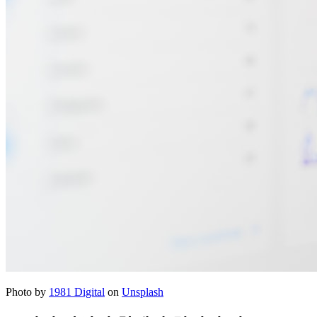
Photo by
1981 Digital
on
Unsplash