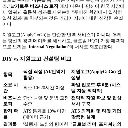
글로벌 본사의 마음을 움직이는 이력서는 유창한 영어가 아니
라,
'날카로운 비즈니스 로직'​
에서 나온다. 당신이 한국 시장에
서 일궈낸 훌륭한 성과들이 단순히 "주어진 환경에서 열심히
일한 결과"로 치부되는 것은 커리어 자산에 대한 심각한 손실
이다.
지원고고(ApplyGoGo)는 단순한 번역 서비스가 아니다. 우리
는 당신의 경력 데이터를 해체하고, 글로벌 HQ가 가장 매력적
으로 느끼는
'Internal Negotiation'​
의 서사로 재조립한다.
DIY vs 지원고고 컨설팅 비교
직접 작성 (AI/번역기
지원고고(ApplyGoGo) 컨
항목
활용)
설팅
소요 시
파일 업로드 후 0분 (시스
최소 10~20시간 이상
간
템 자동 최적화)
비즈니스
단순 나열 및 문법 교정
전략적 자원 확보 및 협상
로직
수준
서사 구축
합격 확
ATS 통과율 10% 미만
ATS 최적화 및 타겟 기업
률
(데이터 근거)
맞춤형 설계
결과물
'실행자' 느낌의 평이한
'글로벌 리더' 포지셔닝의