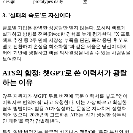
design
prototypes daily
조
3. '실패의 속도'도 자산이다
글로벌 기업은 완벽한 성공담만 믿지 않는다. 오히려 빠르게
실패하고 방향을 전환(Pivot)한 경험을 높게 평가한다. "X 프로
젝트 추진 중 2주 만에 시장성 부족을 판단, 즉각 중단 후 Y 모
델로 전환하여 손실을 최소화함"과 같은 서술은 당신이 데이
터에 기반해 냉철하고 빠른 의사결정을 내릴 수 있는 사람임을
보여준다.
ATS의 함정: 챗GPT로 쓴 이력서가 광탈
하는 이유
많은 지원자가 챗GPT 무료 버전에 국문 이력서를 넣고 "영어
이력서로 번역해줘"라고 요청한다. 이는 가장 빠르고 확실한
탈락 방법이다. 범용 AI가 생성하는 문장은 지나치게 정형화
되어 있으며, 2026년의 고도화된 ATS는 'AI가 생성한 상투적
인 패턴'을 즉각 감별해낸다.
특히 일반 번역기는 한국적 비즈니스 맥락(예: '유관 부서와 협