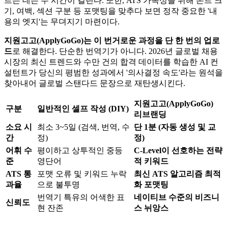
르는 데는 수 시간이 걸린다. 또한, ATS 가독성을 위해 폰트 크
기, 여백, 섹션 구분 등 포맷팅을 맞추다 보면 정작 중요한 '내
용의 엣지'는 무뎌지기 마련이다.
지원고고(ApplyGoGo)
는 이 번거로운 과정을 ​
단 한 번의 업로
드
로 해결한다. 단순한 번역기가 아니다. 2026년 글로벌 채용
시장의 최신 트렌드와 수만 건의 합격 데이터를 학습한 AI 컨
설턴트가 당신의 평범한 성과에서 '의사결정 속도'라는 원석을
찾아내어 글로벌 스탠다드 문장으로 재탄생시킨다.
지원고고(ApplyGoGo)
구분
일반적인 셀프 작성 (DIY)
리브랜딩
소요 시
최소 3~5일 (검색, 번역, 수
단 1분 (자동 생성 및 교
간
정)
정)
어휘 수
평이하고 상투적인 중등
C-Level이 선호하는 전략
준
영단어
적 키워드
ATS 통
포맷 오류 및 키워드 누락
최신 ATS 알고리즘 최적
과율
으로 불투명
화 포맷팅
번역기 특유의 어색한 표
네이티브 수준의 비즈니
신뢰도
현 잔존
스 뉘앙스