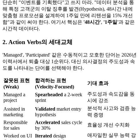
단순히 "이벤트를 기획했다"고 쓰지 마라. "데이터 분석을 통
해 특정 고객군의 이탈 징후를 발견(Hypothesis), 48시간 내에
맞춤형 프로모션을 설계하여 1주일 만에 리텐션을 15% 개선
함"과 같이 써야 한다. 여기서 핵심은
'48시간'
,
'1주일'​
과 같은
시간적 데이터다.
2. Action Verbs의 세대교체
'Managed', 'Participated' 같은 수동적이고 모호한 단어는 2026년
이력서에서 퇴출 대상 1순위다. 대신 의사결정의 주도성과 속
도를 나타내는 단어를 선택해야 한다.
잘못된 표현
합격하는 표현
기대 효과
(Weak)
(Velocity-Focused)
주도성과 속도감을 동
Managed a
Spearheaded
a 2-week
project
sprint
시에 강조
분석적 사고와 검증 능
Assisted in
Validated
market entry
marketing
hypothesis
력 증명
Responsible
Accelerated
sales cycle
효율성 개선 수치화
for sales
by 30%
애자일한 실무 능력 강
Worked on UI
Iterated
design