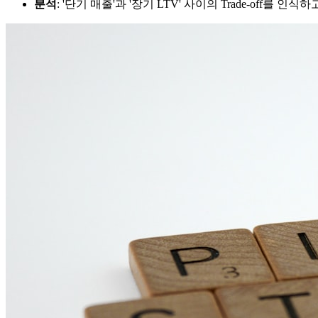
분석
: '단기 매출'과 '장기 LTV' 사이의 Trade-off를