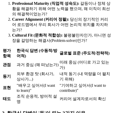
Professional Maturity (직업적 성숙도):
갈등이나 정체 상
황을 해결하기 위해 어떤 노력을 했으며, 왜 이직이 최선
의 해결책이었는가?
Career Alignment (커리어 정렬):
당신의 장기적인 커리
어 로드맵에서 우리 회사가 어떤 논리적 위치를 차지하
는가?
Cultural Fit (문화적 적합성):
불평불만자인가, 아니면 성
장을 갈망하는 해결사(Problem-solver)인가?
평가
한국식 답변 (수동적/방
글로벌 표준 (주도적/전략적)
항목
어적)
미래 중심 (어디로 가고 있는
관점
과거 중심 (왜 떠났는가)
가)
외부 환경 탓 (회사가,
내적 동기 (내 역량을 더 펼치
동기
상사가...)
기 위해)
"배우고 싶어서(I want
"기여하고 싶어서(I want to
표현
to learn)"
contribute)"
조직 순응적, 방어적 설
태도
커리어 설계자로서의 확신
명