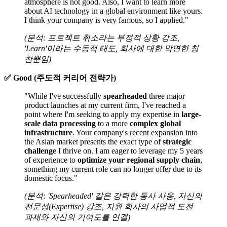
atmosphere is not good. Also, I want to learn more
about AI technology in a global environment like yours.
I think your company is very famous, so I applied."
(분석: 프로젝트 취소라는 부정적 상황 강조,
'Learn'이라는 수동적 태도, 회사에 대한 막연한 칭
찬뿐임)
✅ Good (주도적 커리어 전략가)
"While I've successfully ​
spearheaded
three major
product launches at my current firm, I've reached a
point where I'm seeking to apply my expertise in ​
large-
scale data processing
to a more ​
complex global
infrastructure
. Your company's recent expansion into
the Asian market presents the exact type of ​
strategic
challenge
I thrive on. I am eager to leverage my 5 years
of experience to ​
optimize your regional supply chain
,
something my current role can no longer offer due to its
domestic focus."
(분석: 'Spearheaded' 같은 강력한 동사 사용, 자신의
전문성(Expertise) 강조, 지원 회사의 사업적 도전
과제와 자신의 기여도를 연결)