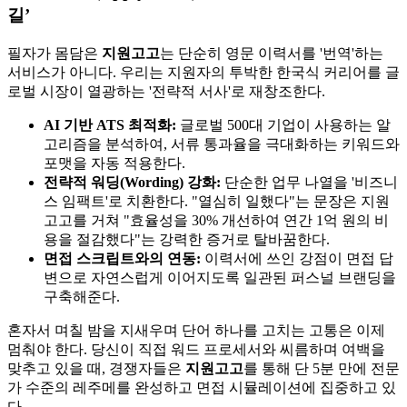
길’
필자가 몸담은 ​
지원고고
는 단순히 영문 이력서를 '번역'하는
서비스가 아니다. 우리는 지원자의 투박한 한국식 커리어를 글
로벌 시장이 열광하는 '전략적 서사'로 재창조한다.
AI 기반 ATS 최적화:
글로벌 500대 기업이 사용하는 알
고리즘을 분석하여, 서류 통과율을 극대화하는 키워드와
포맷을 자동 적용한다.
전략적 워딩(Wording) 강화:
단순한 업무 나열을 '비즈니
스 임팩트'로 치환한다. "열심히 일했다"는 문장은 지원
고고를 거쳐 "효율성을 30% 개선하여 연간 1억 원의 비
용을 절감했다"는 강력한 증거로 탈바꿈한다.
면접 스크립트와의 연동:
이력서에 쓰인 강점이 면접 답
변으로 자연스럽게 이어지도록 일관된 퍼스널 브랜딩을
구축해준다.
혼자서 며칠 밤을 지새우며 단어 하나를 고치는 고통은 이제
멈춰야 한다. 당신이 직접 워드 프로세서와 씨름하며 여백을
맞추고 있을 때, 경쟁자들은 ​
지원고고
를 통해 단 5분 만에 전문
가 수준의 레주메를 완성하고 면접 시뮬레이션에 집중하고 있
다.