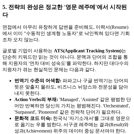
5. 전략의 완성은 정교한 '영문 레주메'에서 시작된
다
면접에서 아무리 유창하게 답변을 준비해도, 이력서(Resume)
에서 이미 "수동적인 생계형 노동자"로 낙인찍혀 있다면 기회
조차 오지 않는다.
글로벌 기업이 사용하는
ATS(Applicant Tracking System)​
는
단순히 키워드만 읽는 것이 아니다. 문맥과 단어의 조합을 통
해 지원자의 '연차 대비 성숙도'를 파악한다. 하지만 대다수의
지원자가 겪는 현실적인 문제는 다음과 같다.
번역기 수준의 어색함:
파파고나 구글 번역기는 단어의
뜻은 맞출지 몰라도, 비즈니스 뉘앙스와 전문성을 담아
내지 못한다.
Action Verbs의 부재:
'Managed', 'Assisted' 같은 평범한 단
어만 반복하면 당신의 가치는 평범해진다. 'Orchestrated',
'Surpassed', 'Pioneered' 같은 전략적 단어가 필요하다.
문화적 코드 미숙:
한국식 '자기소개서'를 그대로 영문으
로 옮기는 우를 범한다. 서구권 레주메는 결과(Result)와
성과(Achievement) 위주의 데이터 중심 문서여야 한다.