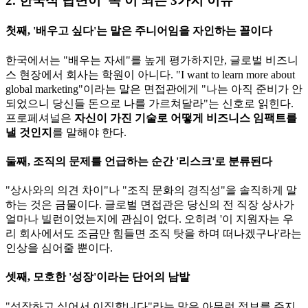
2. 한국식 답변이 '독'이 되는 3가지 이유
첫째, '배우고 싶다'는 말은 주니어임을 자인하는 꼴이다
한국에서는 "배우는 자세"를 높게 평가하지만, 글로벌 비즈니
스 현장에서 회사는 학원이 아니다. "I want to learn more about
global marketing"이라는 말은 면접관에게 "나는 아직 준비가 안
되었으니 당신들 돈으로 나를 가르쳐달라"는 신호로 읽힌다.
프로페셔널은 ​
자신이 가진 기술로 어떻게 비즈니스 임팩트를
낼 것인지
를 말해야 한다.
둘째, 조직의 문제를 언급하는 순간 '리스크'로 분류된다
"상사와의 의견 차이"나 "조직 문화의 경직성"을 솔직하게 말
하는 것은 금물이다. 글로벌 면접관은 당신의 전 직장 상사가
얼마나 빌런이었는지에 관심이 없다. 오히려 '이 지원자는 우
리 회사에서도 조금만 힘들면 조직 탓을 하며 떠나겠구나'라는
인상을 심어줄 뿐이다.
셋째, 모호한 '성장'이라는 단어의 남발
"성장하고 싶어서 이직합니다"라는 말은 아무런 정보를 주지