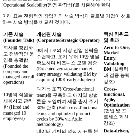
'Operational Scalability(운영 확장성)'로 치환해야 한다.
아래 표는 전형적인 창업가의 서술 방식과 글로벌 기업이 선호
하는 서술 방식을 비교한 것이다.
핵심 키워드
기존 서술
개선된 서술
(Founder Talk)
(Corporate/Strategic Operator)
및 효과
Zero-to-One,
회사를 창업하
0에서 1로의 시장 진입 전략을
Market
고 전반적인 운
수립하고, 초기 유저 10만 명을
Entry,
영을 총괄함
확보하며 비즈니스 모델 검증
Validating
(Founded the
(Executed zero-to-one market
BM
(실행력
company and
entry strategy, validating BM by
과 검증 능력
managed overall
acquiring 100K early adopters)
강조)
operations)
다기능 조직(Cross-functional
Cross-
functional,
10명의 직원을
team)을 구축하고 애자일 방법
Agile,
채용하고 관리
론을 도입하여 제품 출시 주기
Optimization
함 (Hired and
30% 단축 (Built cross-functional
(협업 및 프
managed 10
teams and optimized product
로세스 혁신
employees)
cycles by 30% via Agile
강조)
methodology)
Data-driven,
데이터 기반의 성장 지표를 분