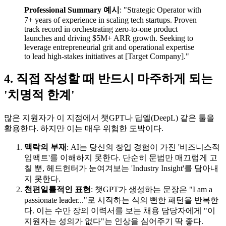
Professional Summary 예시
: "Strategic Operator with
7+ years of experience in scaling tech startups. Proven
track record in orchestrating zero-to-one product
launches and driving $5M+ ARR growth. Seeking to
leverage entrepreneurial grit and operational expertise
to lead high-stakes initiatives at [Target Company]."
4. 직접 작성할 때 반드시 마주하게 되는
'치명적 한계'
많은 지원자가 이 지점에서 챗GPT나 딥엘(DeepL) 같은 툴을
활용한다. 하지만 이는 매우 위험한 도박이다.
맥락의 부재
: AI는 당신의 창업 경험이 가진 '비즈니스적
임팩트'를 이해하지 못한다. 단순히 문법만 매끄럽게 고
칠 뿐, 헤드헌터가 눈여겨보는 'Industry Insight'를 담아내
지 못한다.
천편일률적인 표현
: 챗GPT가 생성하는 문장은 "I am a
passionate leader..."로 시작하는 식의 뻔한 패턴을 반복한
다. 이는 수만 장의 이력서를 보는 채용 담당자에게 "이
지원자는 성의가 없다"는 인상을 심어주기 딱 좋다.