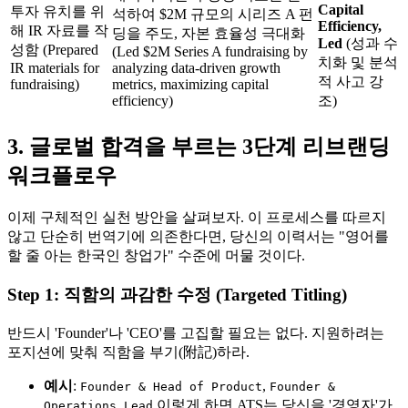
Capital
투자 유치를 위
석하여 $2M 규모의 시리즈 A 펀
Efficiency,
해 IR 자료를 작
딩을 주도, 자본 효율성 극대화
Led
(성과 수
성함 (Prepared
(Led $2M Series A fundraising by
치화 및 분석
IR materials for
analyzing data-driven growth
적 사고 강
fundraising)
metrics, maximizing capital
efficiency)
조)
3. 글로벌 합격을 부르는 3단계 리브랜딩
워크플로우
이제 구체적인 실천 방안을 살펴보자. 이 프로세스를 따르지
않고 단순히 번역기에 의존한다면, 당신의 이력서는 "영어를
할 줄 아는 한국인 창업가" 수준에 머물 것이다.
Step 1: 직함의 과감한 수정 (Targeted Titling)
반드시 'Founder'나 'CEO'를 고집할 필요는 없다. 지원하려는
포지션에 맞춰 직함을 부기(附記)하라.
예시
:
,
Founder & Head of Product
Founder &
이렇게 하면 ATS는 당신을 '경영자'가
Operations Lead